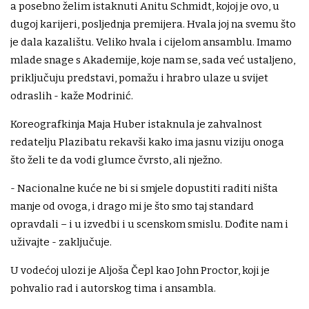
a posebno želim istaknuti Anitu Schmidt, kojoj je ovo, u
dugoj karijeri, posljednja premijera. Hvala joj na svemu što
je dala kazalištu. Veliko hvala i cijelom ansamblu. Imamo
mlade snage s Akademije, koje nam se, sada već ustaljeno,
priključuju predstavi, pomažu i hrabro ulaze u svijet
odraslih - kaže Modrinić.
Koreografkinja Maja Huber istaknula je zahvalnost
redatelju Plazibatu rekavši kako ima jasnu viziju onoga
što želi te da vodi glumce čvrsto, ali nježno.
- Nacionalne kuće ne bi si smjele dopustiti raditi ništa
manje od ovoga, i drago mi je što smo taj standard
opravdali – i u izvedbi i u scenskom smislu. Dođite nam i
uživajte - zaključuje.
U vodećoj ulozi je Aljoša Čepl kao John Proctor, koji je
pohvalio rad i autorskog tima i ansambla.