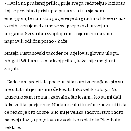
- Hvala na pruženoj prilici, prije svega redatelju Plazibatu,
koji je predstavi pristupio puna srca i sa sjajnom
energijom, te nam dao povjerenje da gradimo likove iz nas
samih. Vjerujem da smo se svi prepoznali u svojim
ulogama. Svi su dali svoj doprinos i vjerujem da smo
napravili odličan posao - kaže.
Mateja Tustanovski također će utjeloviti glavnu ulogu,
Abigail Williams, a o takvoj prilici, kaže, nije mogla ni
sanjati.
- Kada sam pročitala podjelu, bila sam iznenađena što su
me odabrali jer nisam očekivala tako velik zalogaj. No
izuzetno sam sretna i zahvalna što jesam i što su mi dali
tako veliko povjerenje. Nadam se da ih neću iznevjeriti i da
će reakcije biti dobre. Bilo mi je veliko zadovoljstvo raditi
na ovoj ulozi, a pogotovo uz vodstvo redatelja Plazibata -
rekla je.