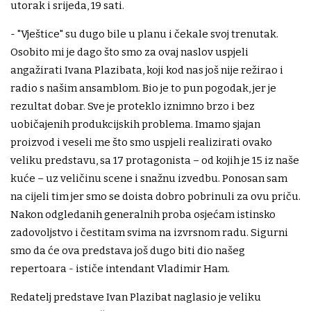
utorak i srijeda, 19 sati.
- "Vještice" su dugo bile u planu i čekale svoj trenutak.
Osobito mi je dago što smo za ovaj naslov uspjeli
angažirati Ivana Plazibata, koji kod nas još nije režirao i
radio s našim ansamblom. Bio je to pun pogodak, jer je
rezultat dobar. Sve je proteklo iznimno brzo i bez
uobičajenih produkcijskih problema. Imamo sjajan
proizvod i veseli me što smo uspjeli realizirati ovako
veliku predstavu, sa 17 protagonista – od kojih je 15 iz naše
kuće – uz veličinu scene i snažnu izvedbu. Ponosan sam
na cijeli tim jer smo se doista dobro pobrinuli za ovu priču.
Nakon odgledanih generalnih proba osjećam istinsko
zadovoljstvo i čestitam svima na izvrsnom radu. Sigurni
smo da će ova predstava još dugo biti dio našeg
repertoara - ističe intendant Vladimir Ham.
Redatelj predstave Ivan Plazibat naglasio je veliku