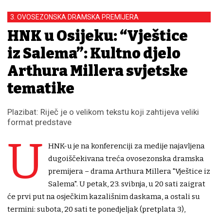
3. OVOSEZONSKA DRAMSKA PREMIJERA
HNK u Osijeku: “Vještice
iz Salema”: Kultno djelo
Arthura Millera svjetske
tematike
Plazibat: Riječ je o velikom tekstu koji zahtijeva veliki
format predstave
U
HNK-u je na konferenciji za medije najavljena
dugoiščekivana treća ovosezonska dramska
premijera – drama Arthura Millera "Vještice iz
Salema". U petak, 23. svibnja, u 20 sati zaigrat
će prvi put na osječkim kazališnim daskama, a ostali su
termini: subota, 20 sati te ponedjeljak (pretplata 3),