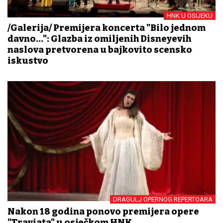
HNK U OSIJEKU
/Galerija/ Premijera koncerta "Bilo jednom
davno...": Glazba iz omiljenih Disneyevih
naslova pretvorena u bajkovito scensko
iskustvo
DRAGULJ OPERNOG REPERTOARA
Nakon 18 godina ponovo premijera opere
"Traviata" u osječkom HNK