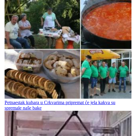
Petnaestak kuhara u Crkvarima pripremat će jela kakva su
spremale naše bake