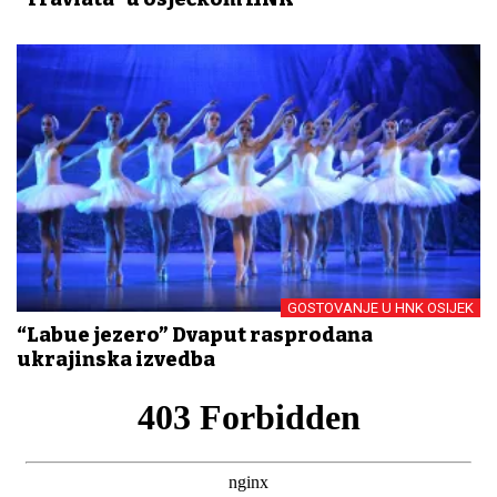
GOSTOVANJE U HNK OSIJEK
“Labuđe jezero” Dvaput rasprodana
ukrajinska izvedba