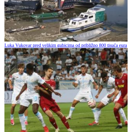
Luka Vukovar pred velikim gubicima od približno 800 tisuća eura