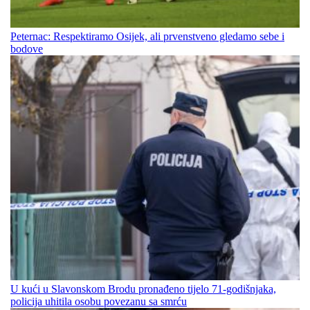
Peternac: Respektiramo Osijek, ali prvenstveno gledamo sebe i
bodove
U kući u Slavonskom Brodu pronađeno tijelo 71-godišnjaka,
policija uhitila osobu povezanu sa smrću