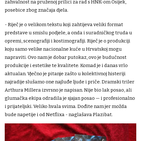
zahvalnost na pruženoj prilici za rad s HNK-om Osijek,
posebice zbog značaja djela.
- Riječ je o velikom tekstu koji zahtijeva veliki format
predstave u smislu podjele, a onda i suradničkog truda u
opremi, scenografiji i kostimografiji. Riječ je o produkciji
koju samo velike nacionalne kuće u Hrvatskoj mogu
napraviti. Ovo nam je dobar putokaz, ovo je budućnost
produkcije i estetike te kvalitete. Komad je i danas vrlo
aktualan. Vječno je pitanje zašto u kolektivnoj histeriji
najradije slušamo one najluđe ljude i priče. Dramski triler
Arthura Millera izvrsno je napisan. Nije bio lak posao, ali
glumačka ekipa odradila je sjajan posao — i profesionalno
i prijateljski. Veliko hvala svima. Dođite nam jer možda
bude napetije i od Netflixa - naglašava Plazibat.