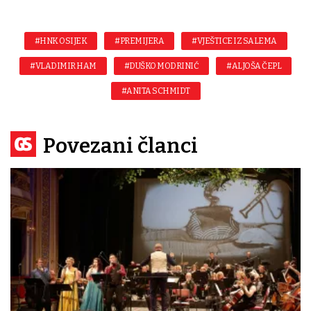
#HNK OSIJEK
#PREMIJERA
#VJEŠTICE IZ SALEMA
#VLADIMIR HAM
#DUŠKO MODRINIĆ
#ALJOŠA ČEPL
#ANITA SCHMIDT
Povezani članci