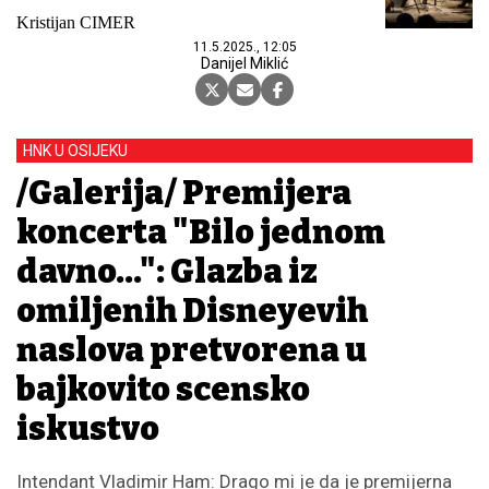
Kristijan CIMER
11.5.2025., 12:05
Danijel Miklić
HNK U OSIJEKU
/Galerija/ Premijera
koncerta "Bilo jednom
davno...": Glazba iz
omiljenih Disneyevih
naslova pretvorena u
bajkovito scensko
iskustvo
Intendant Vladimir Ham: Drago mi je da je premijerna