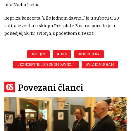
bila Nadia Ischia.
Repriza koncerta "Bilo jednom davno..." je u subotu u 20
sati, a izvedba u sklopu Pretplate 3 na rasporedu je u
ponedjeljak, 12. svibnja, s početkom u 19 sati.
#OSIJEK
#HNK
#PREMIJERA
#KONCERT "BILO JEDNOM DAVNO..."
#VLADIMIR HAM
Povezani članci