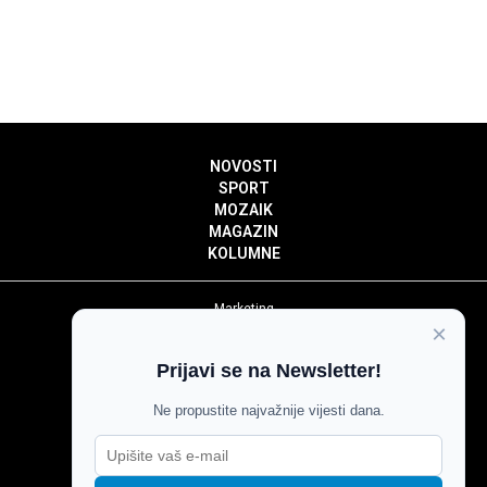
NOVOSTI
SPORT
MOZAIK
MAGAZIN
KOLUMNE
Marketing
×
Politika privatnosti
Politika kolačića
Prijavi se na Newsletter!
Impressum
Pravila prenošenja sadržaja
Ne propustite najvažnije vijesti dana.
Pravila komentiranja
Agroglas