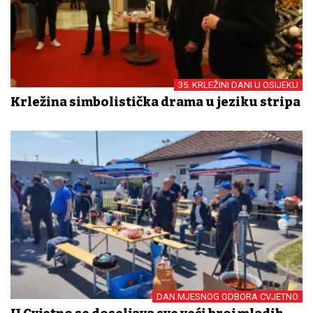
35. KRLEŽINI DANI U OSIJEKU
Krležina simbolistička drama u jeziku stripa
DAN MJESNOG ODBORA CVJETNO