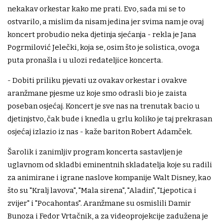
nekakav orkestar kako me prati. Evo, sada mi se to
ostvarilo, a mislim da nisam jedina jer svima nam je ovaj
koncert probudio neka djetinja sjećanja - rekla je Jana
Pogrmilović Jelečki, koja se, osim što je solistica, ovoga
puta pronašla i u ulozi redateljice koncerta.
- Dobiti priliku pjevati uz ovakav orkestar i ovakve
aranžmane pjesme uz koje smo odrasli bio je zaista
poseban osjećaj. Koncert je sve nas na trenutak bacio u
djetinjstvo, čak bude i knedla u grlu koliko je taj prekrasan
osjećaj izlazio iz nas - kaže bariton Robert Adamček.
Šarolik i zanimljiv program koncerta sastavljen je
uglavnom od skladbi eminentnih skladatelja koje su radili
za animirane i igrane naslove kompanije Walt Disney, kao
što su "Kralj lavova", "Mala sirena", "Aladin", "Ljepotica i
zvijer" i "Pocahontas". Aranžmane su osmislili Damir
Bunoza i Fedor Vrtačnik, a za videoprojekcije zadužena je