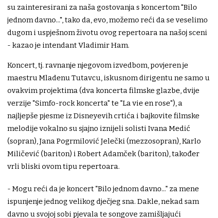
su zainteresirani za naša gostovanja s koncertom "Bilo
jednom davno...", tako da, evo, možemo reći da se veselimo
dugom i uspješnom životu ovog repertoara na našoj sceni
- kazao je intendant Vladimir Ham.
Koncert, tj. ravnanje njegovom izvedbom, povjeren je
maestru Mladenu Tutavcu, iskusnom dirigentu ne samo u
ovakvim projektima (dva koncerta filmske glazbe, dvije
verzije "Simfo-rock koncerta" te "La vie en rose"), a
najljepše pjesme iz Disneyevih crtića i bajkovite filmske
melodije vokalno su sjajno iznijeli solisti Ivana Medić
(sopran), Jana Pogrmilović Jelečki (mezzosopran), Karlo
Miličević (bariton) i Robert Adamček (bariton), također
vrli bliski ovom tipu repertoara.
- Mogu reći da je koncert "Bilo jednom davno..." za mene
ispunjenje jednog velikog dječjeg sna. Dakle, nekad sam
davno u svojoj sobi pjevala te songove zamišljajući