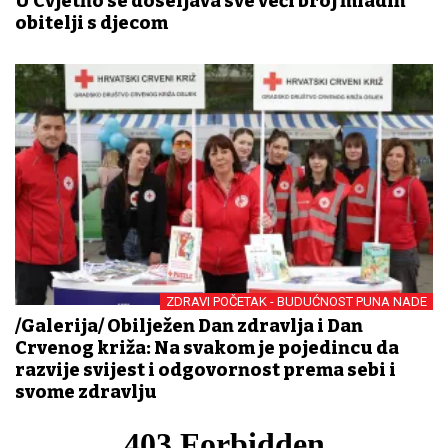
U Cvjetno se doseljava sve veći broj mladih
obitelji s djecom
ZDRAVI POČETAK - BUDUĆNOST PUNA NADE
/Galerija/ Obilježen Dan zdravlja i Dan
Crvenog križa: Na svakom je pojedincu da
razvije svijest i odgovornost prema sebi i
svome zdravlju