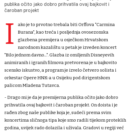
publika očito jako dobro prihvatila ovaj bajkovit i
čaroban projekt
I
ako je to prvotno trebala biti Orffova "Carmina
Burana", kao treća i posljednja ovosezonska
glazbena premijera u osječkom Hrvatskom
narodnom kazalištu u petak je izveden koncert
"Bilo jednom davno...". Glazba iz omiljenih Disneyevih
animiranih i igranih filmova pretvorena je u bajkovito
scensko iskustvo, a program je izvelo četvero solista i
orkestar Opere HNK-a u Osijeku pod dirigentskom
palicom Mladena Tutavca.
- Drago mi je da je premijerna publika očito jako dobro
prihvatila ovaj bajkovit i čaroban projekt. On doista i je
rađen zbog naše publike koja je, sudeći prema svim
koncertima sličnoga tipa koje smo radili tijekom proteklih
godina, uvijek rado dolazila i uživala. Gradovi u regiji već