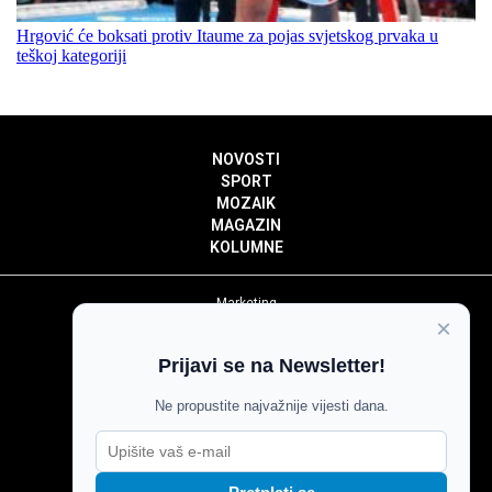
Hrgović će boksati protiv Itaume za pojas svjetskog prvaka u
teškoj kategoriji
NOVOSTI
SPORT
MOZAIK
MAGAZIN
KOLUMNE
Marketing
×
Politika privatnosti
Politika kolačića
Prijavi se na Newsletter!
Impressum
Pravila prenošenja sadržaja
Ne propustite najvažnije vijesti dana.
Pravila komentiranja
Agroglas