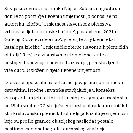
Silvija Lučevnjak i Jasminka Najcer Sabljak nagradu su
dobile za područje likovnih umjetnosti, a odnosi se na
autorsku izložbu "Umjetnost slavonskog plemstva –
vrhunska djela europske baštine", postavljenoj 2021. u
Galeriji Klovićevi dvori u Zagrebu, te za glavni tekst
kataloga izložbe "Umjetničke zbirke slavonskih plemićkih
obitelji". Riječ je o znanstveno utemeljenoj sintezi
postojećih spoznaja i novih istraživanja, predstavljenih s
više od 200 izloženih djela likovne umjetnosti.
Izložba je upozorila na kulturno-povijesnu i umjetničku
ostavštinu istočne Hrvatske stavljajući je u kontekst
europskih umjetničkih i kulturnih postignuća u razdoblju
od 18. do sredine 20. stoljeća. Autorska obrada umjetničkih
zbirki slavonskih plemićkih obitelji pokazala je vrijednosti
koje su prešle granice obiteljskog nasljeđa i postale
baštinom nacionalnog, ali i europskog značenja.