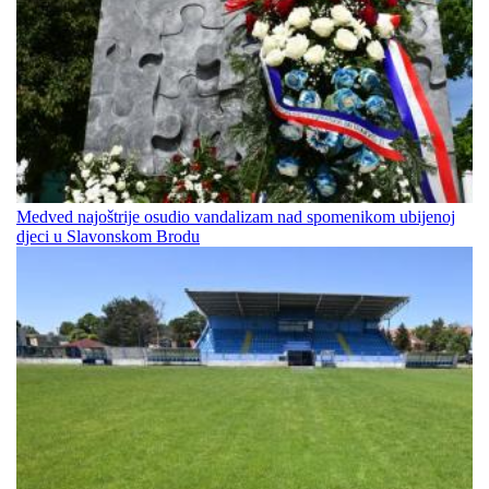
Medved najoštrije osudio vandalizam nad spomenikom ubijenoj
djeci u Slavonskom Brodu