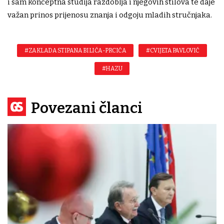
i sam konceptna studija razdoblja i njegovih stilova te daje
važan prinos prijenosu znanja i odgoju mladih stručnjaka.
#ZAKLADA STIPANA BILIĆA-PRCIĆA
#CVIJETA PAVLOVIĆ
#HAZU
Povezani članci