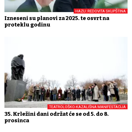
HAZU: REDOVITA SKUPŠTINA
Izneseni su planovi za 2025. te osvrt na
proteklu godinu
TEATROLOŠKO-KAZALIŠNA MANIFESTACIJA
35. Krležini dani održat će se od 5. do 8.
prosinca