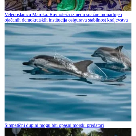
Veleposlanica Maroka: Ravnoteža između snažne monarhije i
ojačanih demokratskih institucija osigurava stabilnost kraljevstva
Simpatični dupini mogu biti opasni morski predatori