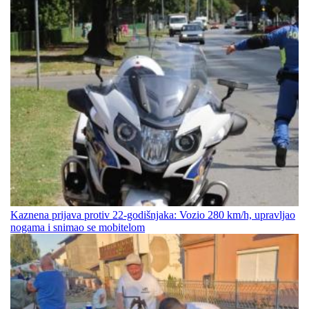
Kaznena prijava protiv 22-godišnjaka: Vozio 280 km/h, upravljao
nogama i snimao se mobitelom