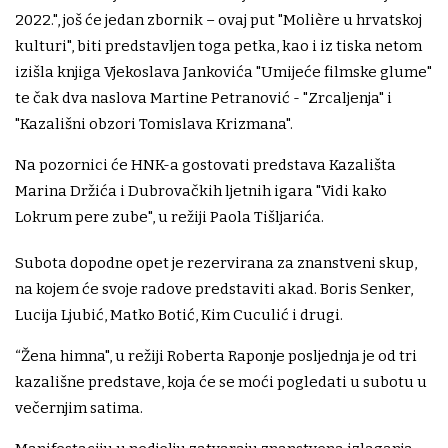
2022.", još će jedan zbornik – ovaj put "Molière u hrvatskoj
kulturi", biti predstavljen toga petka, kao i iz tiska netom
izišla knjiga Vjekoslava Jankovića "Umijeće filmske glume"
te čak dva naslova Martine Petranović - "Zrcaljenja" i
"Kazališni obzori Tomislava Krizmana".
Na pozornici će HNK-a gostovati predstava Kazališta
Marina Držića i Dubrovačkih ljetnih igara "Vidi kako
Lokrum pere zube", u režiji Paola Tišljarića.
Subota dopodne opet je rezervirana za znanstveni skup,
na kojem će svoje radove predstaviti akad. Boris Senker,
Lucija Ljubić, Matko Botić, Kim Cuculić i drugi.
“Žena himna", u režiji Roberta Raponje posljednja je od tri
kazališne predstave, koja će se moći pogledati u subotu u
večernjim satima.