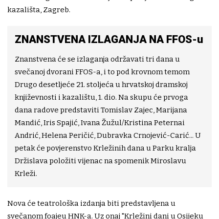
kazališta, Zagreb.
ZNANSTVENA IZLAGANJA NA FFOS-u
Znanstvena će se izlaganja održavati tri dana u
svečanoj dvorani FFOS-a, i to pod krovnom temom
Drugo desetljeće 21. stoljeća u hrvatskoj dramskoj
književnosti i kazalištu, 1. dio. Na skupu će prvoga
dana radove predstaviti Tomislav Zajec, Marijana
Mandić, Iris Spajić, Ivana Žužul/Kristina Peternai
Andrić, Helena Peričić, Dubravka Crnojević-Carić... U
petak će povjerenstvo Krležinih dana u Parku kralja
Držislava položiti vijenac na spomenik Miroslavu
Krleži.
Nova će teatrološka izdanja biti predstavljena u
svečanom foajeu HNK-a. Uz onaj "Krležini dani u Osijeku