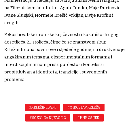
Manifestaciju u nedjelju zatvaraju znanstvena izlaganja
na Filozofskom fakultetu - Agate Juniku, Maje Đurinović,
Ivane Slunjski, Normele Krešić Vrkljan, Livije Kroflin i
drugih.
Fokus hrvatske dramske književnosti i kazališta drugog
desetljeća 21. stoljeća, čime će se znanstveni skup
Krležinih dana baviti ove i sljedeće godine, na društveno je
angažiranim temama, eksperimentalnim formama i
interdisciplinarnom pristupu, često u kontekstu
propit(k)ivanja identiteta, tranzicije i suvremenih
problema.
#KRLEŽINI DANI
#MIROSLAV KRLEŽA
#SOKOL GA NIJE VOLIO
#HNK OSIJEK