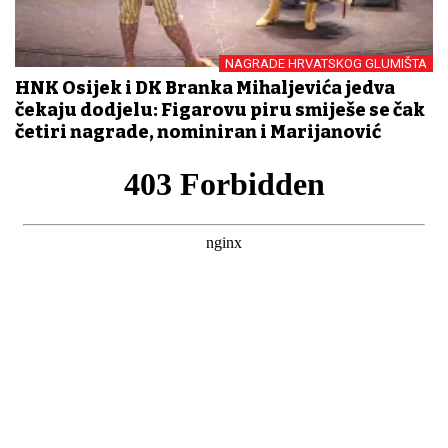
NAGRADE HRVATSKOG GLUMIŠTA
HNK Osijek i DK Branka Mihaljevića jedva
čekaju dodjelu: Figarovu piru smiješe se čak
četiri nagrade, nominiran i Marijanović