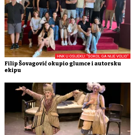
HNK U OSIJEKU: "SOKOL GA NIJE VOLIO"
Filip Šovagović okupio glumce i autorsku
ekipu