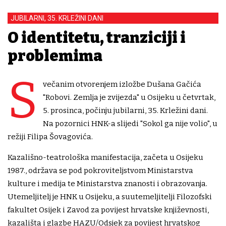
JUBILARNI, 35. KRLEŽINI DANI
O identitetu, tranziciji i
problemima
S
večanim otvorenjem izložbe Dušana Gačića
"Robovi. Zemlja je zvijezda" u Osijeku u četvrtak,
5. prosinca, počinju jubilarni, 35. Krležini dani.
Na pozornici HNK-a slijedi "Sokol ga nije volio", u
režiji Filipa Šovagovića.
Kazališno-teatrološka manifestacija, začeta u Osijeku
1987., održava se pod pokroviteljstvom Ministarstva
kulture i medija te Ministarstva znanosti i obrazovanja.
Utemeljitelj je HNK u Osijeku, a suutemeljitelji Filozofski
fakultet Osijek i Zavod za povijest hrvatske književnosti,
kazališta i glazbe HAZU/Odsjek za povijest hrvatskog