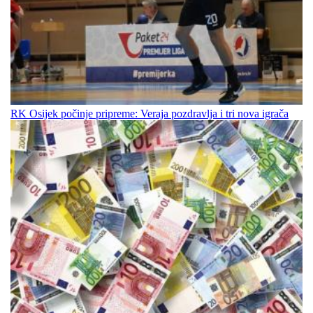
RK Osijek počinje pripreme: Veraja pozdravlja i tri nova igrača