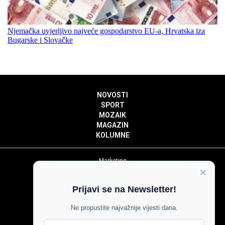
Njemačka uvjerljivo najveće gospodarstvo EU-a, Hrvatska iza
Bugarske i Slovačke
NOVOSTI
SPORT
MOZAIK
MAGAZIN
KOLUMNE
Marketing
×
Politika privatnosti
Politika kolačića
Prijavi se na Newsletter!
Impressum
Pravila prenošenja sadržaja
Ne propustite najvažnije vijesti dana.
Pravila komentiranja
Agroglas