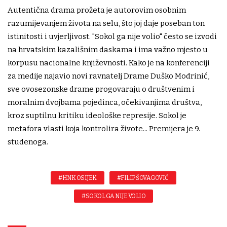
Autentična drama prožeta je autorovim osobnim
razumijevanjem života na selu, što joj daje poseban ton
istinitosti i uvjerljivost. "Sokol ga nije volio" često se izvodi
na hrvatskim kazališnim daskama i ima važno mjesto u
korpusu nacionalne književnosti. Kako je na konferenciji
za medije najavio novi ravnatelj Drame Duško Modrinić,
sve ovosezonske drame progovaraju o društvenim i
moralnim dvojbama pojedinca, očekivanjima društva,
kroz suptilnu kritiku ideološke represije. Sokol je
metafora vlasti koja kontrolira živote... Premijera je 9.
studenoga.
#HNK OSIJEK
#FILIP ŠOVAGOVIĆ
#SOKOL GA NIJE VOLIO