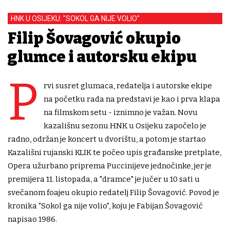
HNK U OSIJEKU: "SOKOL GA NIJE VOLIO"
Filip Šovagović okupio
glumce i autorsku ekipu
P
rvi susret glumaca, redatelja i autorske ekipe
na početku rada na predstavi je kao i prva klapa
na filmskom setu - iznimno je važan. Novu
kazališnu sezonu HNK u Osijeku započelo je
radno, održan je koncert u dvorištu, a potom je startao
Kazališni rujanski KLIK te počeo upis građanske pretplate,
Opera užurbano priprema Puccinijeve jednočinke, jer je
premijera 11. listopada, a "dramce" je jučer u 10 sati u
svečanom foajeu okupio redatelj Filip Šovagović. Povod je
kronika "Sokol ga nije volio", koju je Fabijan Šovagović
napisao 1986.