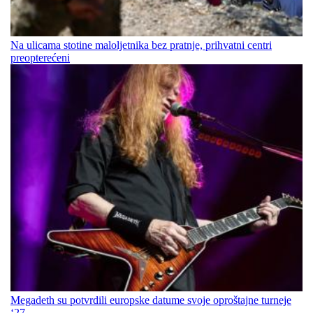
Na ulicama stotine maloljetnika bez pratnje, prihvatni centri
preopterećeni
Megadeth su potvrdili europske datume svoje oproštajne turneje
‘27.