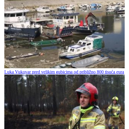
Luka Vukovar pred velikim gubicima od približno 800 tisuća eura