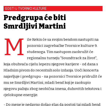
GOSTI U TVORNICI KULTURE
Predgrupa će biti
Smrdljivi Martini
M
ile Kekin će sa svojim bendom nastupiti na
pozornici zagrebačke Tvornice kulture 9.
studenoga. Tim nastupom zaokružit će
regionalnu turneju "Soundtrack za život",
koja obuhvaća cijelu lepezu njegove karijere - od dana s
Hladnim pivom do recentnih solo izdanja. Uoči koncerta
najavljuje i predgrupu - na pozornici Tvornice pridružit će
mu se Smrdljivi Martini, mladi bend koji je zaokupio
njegovu pažnju zbog neobična imena, duhovitih tekstova i
cjelokupne energije.
- Do mene je nedavno došao glas da postoji taj mladi bend