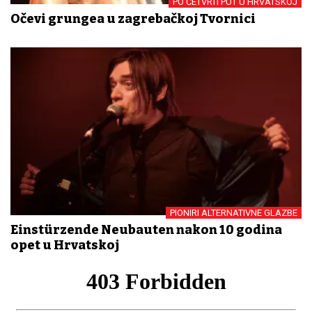
PO ČETVRTI PUT U HRVATSKOJ
Očevi grungea u zagrebačkoj Tvornici
PIONIRI ALTERNATIVNE GLAZBE
Einstürzende Neubauten nakon 10 godina
opet u Hrvatskoj