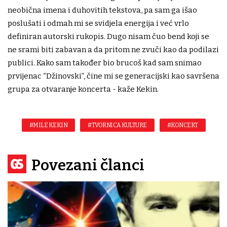
neobična imena i duhovitih tekstova, pa sam ga išao
poslušati i odmah mi se svidjela energija i već vrlo
definiran autorski rukopis. Dugo nisam čuo bend koji se
ne srami biti zabavan a da pritom ne zvuči kao da podilazi
publici. Kako sam također bio brucoš kad sam snimao
prvijenac “Džinovski”, čine mi se generacijski kao savršena
grupa za otvaranje koncerta - kaže Kekin.
#MILE KEKIN
#TVORNICA KULTURE
#KONCERT
Povezani članci