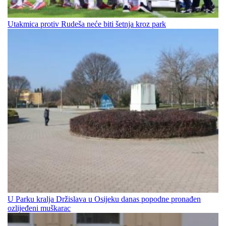
Utakmica protiv Rudeša neće biti šetnja kroz park
U Parku kralja Držislava u Osijeku danas popodne pronađen
ozlijeđeni muškarac