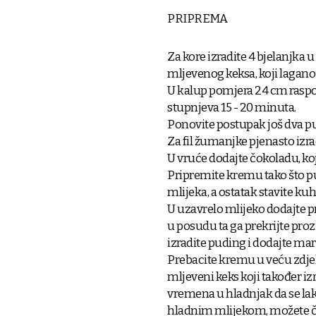
PRIPREMA
Za kore izradite 4 bjelanjka u 
mljevenog keksa, koji lagano
U kalup pomjera 24 cm raspor
stupnjeva 15 - 20 minuta.
Ponovite postupak još dva puta
Za fil žumanjke pjenasto izra
U vruće dodajte čokoladu, koj
Pripremite kremu tako što p
mlijeka, a ostatak stavite kuh
U uzavrelo mlijeko dodajte pr
u posudu ta ga prekrijte prozi
izradite puding i dodajte mar
Prebacite kremu u veću zdjelu
mljeveni keks koji također iz
vremena u hladnjak da se lak
hladnim mlijekom, možete čak