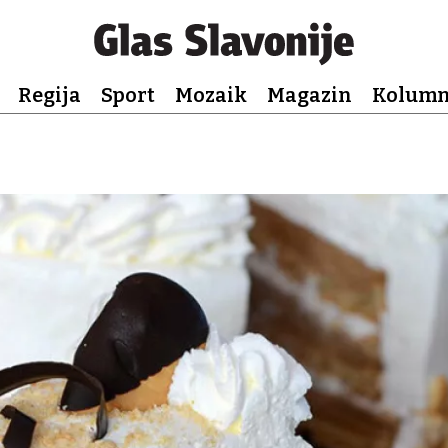
Regija
Sport
Mozaik
Magazin
Kolum