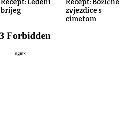
Recept: Ledeni
Recept: Božićne
SLASTICE
SLASTICE
WWW.KOLACI.BIZ
WWW.KOLACI.BIZ
brijeg
zvjezdice s
cimetom