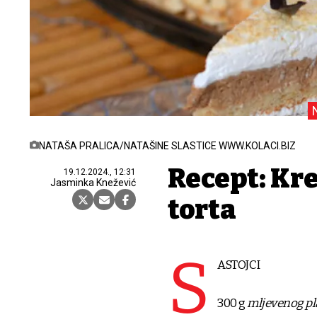
NATAŠA PRALICA/NATAŠINE SLASTICE WWW.KOLACI.BIZ
Recept: Kr
19.12.2024., 12:31
Jasminka Knežević
torta
S
ASTOJCI
300 g
mljevenog pl