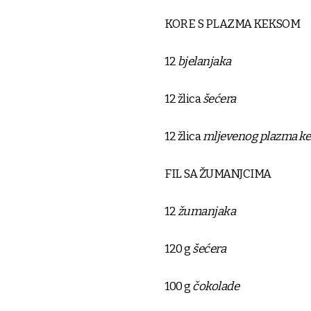
KORE S PLAZMA KEKSOM
12
bjelanjaka
12 žlica
šećera
12 žlica
mljevenog plazma ke
FIL SA ŽUMANJCIMA
12
žumanjaka
120 g
šećera
100 g
čokolade