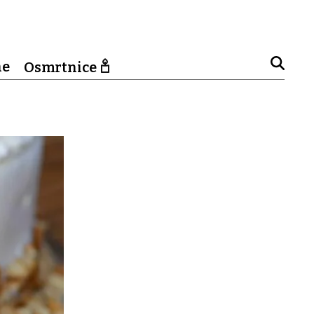
ne
Osmrtnice