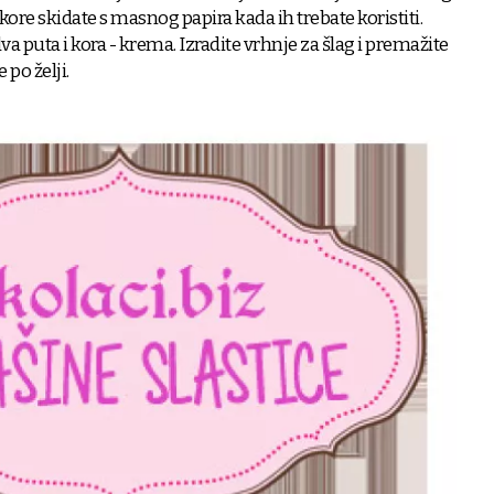
 kore skidate s masnog papira kada ih trebate koristiti.
va puta i kora - krema. Izradite vrhnje za šlag i premažite
 po želji.