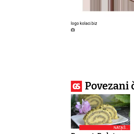
logo kolaci.biz
Povezani 
NATAŠA
PRALICA/NATAŠINE