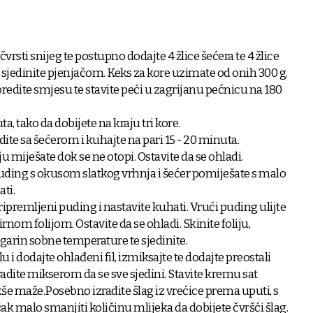
čvrsti snijeg te postupno dodajte 4 žlice šećera te 4 žlice
 sjedinite pjenjačom. Keks za kore uzimate od onih 300 g.
edite smjesu te stavite peći u zagrijanu pećnicu na 180
, tako da dobijete na kraju tri kore.
dite sa šećerom i kuhajte na pari 15 - 20 minuta.
u miješate dok se ne otopi. Ostavite da se ohladi.
uding s okusom slatkog vrhnja i šećer pomiješate s malo
ati.
ipremljeni puding i nastavite kuhati. Vrući puding ulijte
rnom folijom. Ostavite da se ohladi. Skinite foliju,
garin sobne temperature te sjedinite.
 i dodajte ohlađeni fil, izmiksajte te dodajte preostali
radite mikserom da se sve sjedini. Stavite kremu sat
še maže.Posebno izradite šlag iz vrećice prema uputi, s
 malo smanjiti količinu mlijeka da dobijete čvršći šlag.