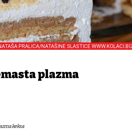
NATAŠA PRALICA/NATAŠINE SLASTICE WWW.KOLACI.BI
emasta plazma
azma keksa