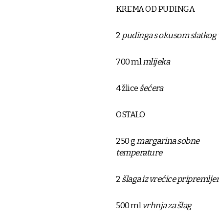
KREMA OD PUDINGA
2
pudinga s okusom slatkog 
700 ml
mlijeka
4 žlice
šećera
OSTALO
250 g
margarina sobne
temperature
2
šlaga iz vrećice pripremlj
500 ml
vrhnja za šlag