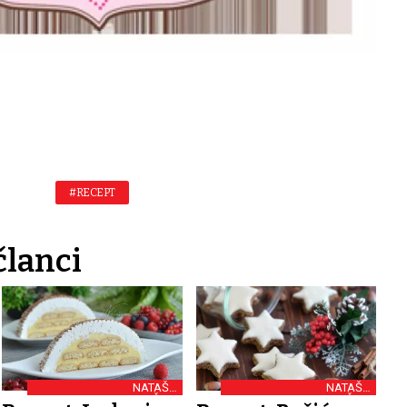
#RECEPT
članci
NATAŠA
NATAŠA
PRALICA/NATAŠINE
PRALICA/NATAŠINE