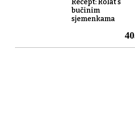
Recept: Rolat s
SLASTICE
WWW.KOLACI.BIZ
bučinim
sjemenkama