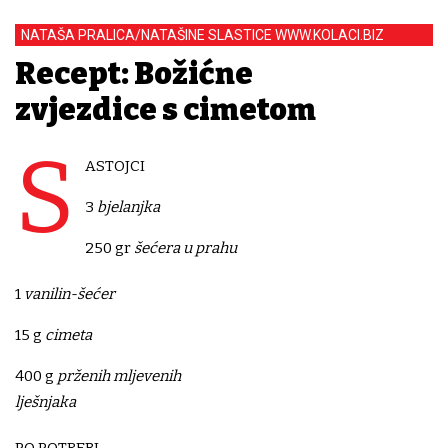
NATAŠA PRALICA/NATAŠINE SLASTICE WWW.KOLACI.BIZ
Recept: Božićne
zvjezdice s cimetom
S
ASTOJCI
3
bjelanjka
250 gr
šećera u prahu
1
vanilin-šećer
15 g
cimeta
400 g
prženih mljevenih
lješnjaka