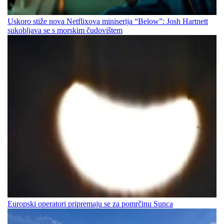
Uskoro stiže nova Netflixova miniserija “Below”: Josh Hartnett
sukobljava se s morskim čudovištem
Europski operatori pripremaju se za pomrčinu Sunca