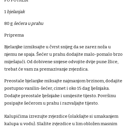
PO POTREBI
1
bjelanjak
80 g
šećera u prahu
Priprema
Bjelanjke izmiksajte u čvrst snijeg da se zarez noža u
njemu ne spaja. Šećer u prahu dodajite malo-pomalo brzo
miješajući. Od dobivene smjese odvojite dvije pune žlice,
trebat će vam za premazivanje zvjezdica.
Preostale bjelanjke miksajte najmanjom brzinom, dodajite
postupno vanilin-šećer, cimet i oko 15 dag lješnjaka.
Dodajte preostale lješnjake i umijesite tijesto. Površinu
posipajte šećerom u prahu i razvaljajte tijesto.
Kalupićima izrezujte zvjezdice (olakšajte si umakanjem
kalupa u vodu). Slažite zvjezdice u lim obložen masnim