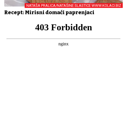
NATAŠA PRALICA/NATAŠINE SLASTICE WWW.KOLACI.BIZ
Recept: Mirisni domaći paprenjaci