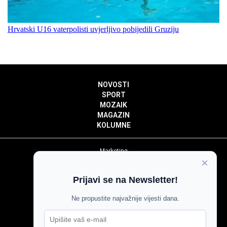
Hrvatski U16 vaterpolisti uvjerljivo pobijedili Gruziju
NOVOSTI
SPORT
MOZAIK
MAGAZIN
KOLUMNE
Marketing
×
Politika privatnosti
Politika kolačića
Prijavi se na Newsletter!
Impressum
Pravila prenošenja sadržaja
Ne propustite najvažnije vijesti dana.
Pravila komentiranja
Agroglas