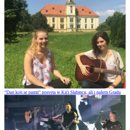
“Dan koji se pamti” posveta je Kići Slabincu, ali i našem Gradu