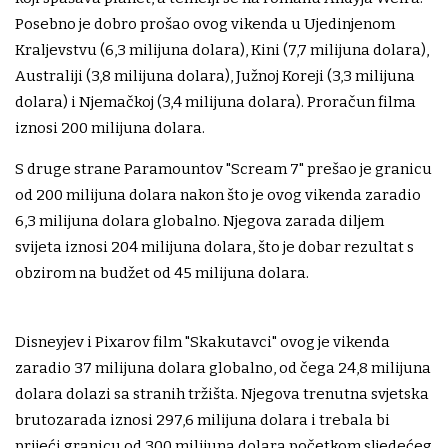
Posebno je dobro prošao ovog vikenda u Ujedinjenom
Kraljevstvu (6,3 milijuna dolara), Kini (7,7 milijuna dolara),
Australiji (3,8 milijuna dolara), Južnoj Koreji (3,3 milijuna
dolara) i Njemačkoj (3,4 milijuna dolara). Proračun filma
iznosi 200 milijuna dolara.
S druge strane Paramountov "Scream 7" prešao je granicu
od 200 milijuna dolara nakon što je ovog vikenda zaradio
6,3 milijuna dolara globalno. Njegova zarada diljem
svijeta iznosi 204 milijuna dolara, što je dobar rezultat s
obzirom na budžet od 45 milijuna dolara.
Disneyjev i Pixarov film "Skakutavci" ovog je vikenda
zaradio 37 milijuna dolara globalno, od čega 24,8 milijuna
dolara dolazi sa stranih tržišta. Njegova trenutna svjetska
brutozarada iznosi 297,6 milijuna dolara i trebala bi
prijeći granicu od 300 milijuna dolara početkom sljedećeg