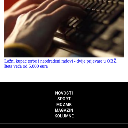
Lažni kupac torbe i neodrađeni radovi - dvije prijevare u OBŽ,
šteta veća od 5.000 eura
NOVOSTI
SPORT
MOZAIK
MAGAZIN
KOLUMNE