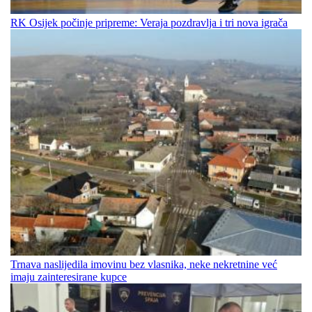
RK Osijek počinje pripreme: Veraja pozdravlja i tri nova igrača
Trnava naslijedila imovinu bez vlasnika, neke nekretnine već
imaju zainteresirane kupce