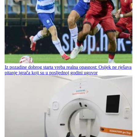
Iz pozadine dobrog starta vreba realna opasnost: Osijek ne rješava
pitanje igrača koji su u posljednoj godini ugovor