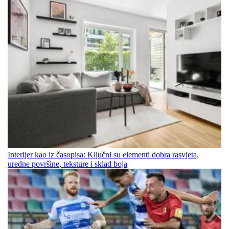
Interijer kao iz časopisa: Ključni su elementi dobra rasvjeta,
uredne površine, teksture i sklad boja