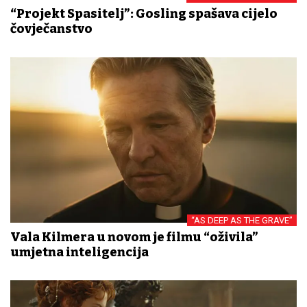
“Projekt Spasitelj”: Gosling spašava cijelo
čovječanstvo
“AS DEEP AS THE GRAVE”
Vala Kilmera u novom je filmu “oživila”
umjetna inteligencija