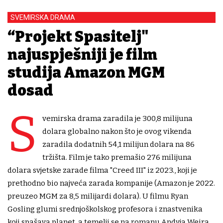
SVEMIRSKA DRAMA
“Projekt Spasitelj"
najuspješniji je film
studija Amazon MGM
dosad
S
vemirska drama zaradila je 300,8 milijuna
dolara globalno nakon što je ovog vikenda
zaradila dodatnih 54,1 milijun dolara na 86
tržišta. Film je tako premašio 276 milijuna
dolara svjetske zarade filma "Creed III" iz 2023., koji je
prethodno bio najveća zarada kompanije (Amazon je 2022.
preuzeo MGM za 8,5 milijardi dolara). U filmu Ryan
Gosling glumi srednjoškolskog profesora i znastvenika
koji spašava planet, a temelji se na romanu Andyja Weira.