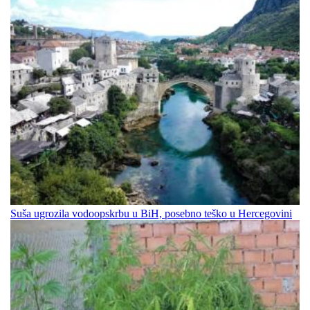
Suša ugrozila vodoopskrbu u BiH, posebno teško u Hercegovini