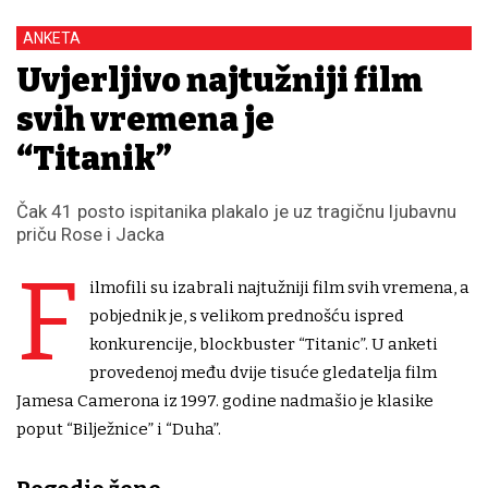
ANKETA
Uvjerljivo najtužniji film
svih vremena je
“Titanik”
Čak 41 posto ispitanika plakalo je uz tragičnu ljubavnu
priču Rose i Jacka
F
ilmofili su izabrali najtužniji film svih vremena, a
pobjednik je, s velikom prednošću ispred
konkurencije, blockbuster “Titanic”. U anketi
provedenoj među dvije tisuće gledatelja film
Jamesa Camerona iz 1997. godine nadmašio je klasike
poput “Bilježnice” i “Duha”.