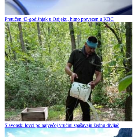
Pretučen 43-godišnjak u Osijeku, hitno prevezen u KBC
Slavonski lovci po najvećoj vrućini spašavaju žednu divljač