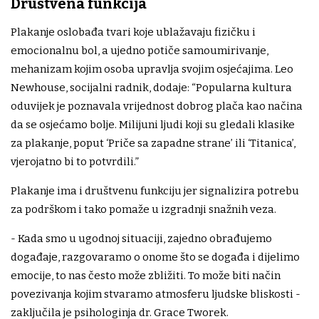
Društvena funkcija
Plakanje oslobađa tvari koje ublažavaju fizičku i
emocionalnu bol, a ujedno potiče samoumirivanje,
mehanizam kojim osoba upravlja svojim osjećajima. Leo
Newhouse, socijalni radnik, dodaje: “Popularna kultura
oduvijek je poznavala vrijednost dobrog plača kao načina
da se osjećamo bolje. Milijuni ljudi koji su gledali klasike
za plakanje, poput ‘Priče sa zapadne strane’ ili ‘Titanica’,
vjerojatno bi to potvrdili.”
Plakanje ima i društvenu funkciju jer signalizira potrebu
za podrškom i tako pomaže u izgradnji snažnih veza.
- Kada smo u ugodnoj situaciji, zajedno obrađujemo
događaje, razgovaramo o onome što se događa i dijelimo
emocije, to nas često može zbližiti. To može biti način
povezivanja kojim stvaramo atmosferu ljudske bliskosti -
zaključila je psihologinja dr. Grace Tworek.