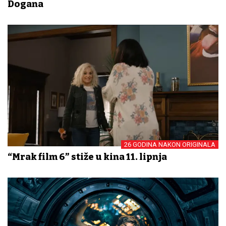
Dogana
26 GODINA NAKON ORIGINALA
“Mrak film 6” stiže u kina 11. lipnja