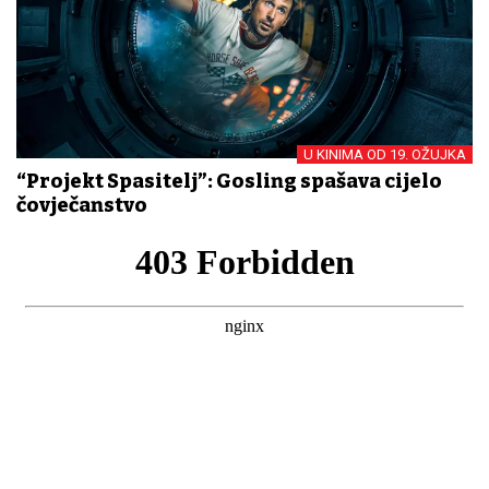
U KINIMA OD 19. OŽUJKA
“Projekt Spasitelj”: Gosling spašava cijelo
čovječanstvo