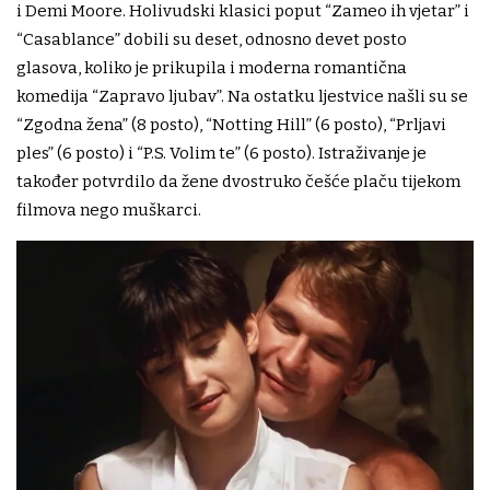
i Demi Moore. Holivudski klasici poput “Zameo ih vjetar” i
“Casablance” dobili su deset, odnosno devet posto
glasova, koliko je prikupila i moderna romantična
komedija “Zapravo ljubav”. Na ostatku ljestvice našli su se
“Zgodna žena” (8 posto), “Notting Hill” (6 posto), “Prljavi
ples” (6 posto) i “P.S. Volim te” (6 posto). Istraživanje je
također potvrdilo da žene dvostruko češće plaču tijekom
filmova nego muškarci.