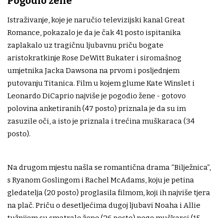
Pogodio žene
Istraživanje, koje je naručio televizijski kanal Great
Romance, pokazalo je da je čak 41 posto ispitanika
zaplakalo uz tragičnu ljubavnu priču bogate
aristokratkinje Rose DeWitt Bukater i siromašnog
umjetnika Jacka Dawsona na prvom i posljednjem
putovanju Titanica. Film u kojem glume Kate Winslet i
Leonardo DiCaprio najviše je pogodio žene - gotovo
polovina anketiranih (47 posto) priznala je da su im
zasuzile oči, a isto je priznala i trećina muškaraca (34
posto).
Na drugom mjestu našla se romantična drama “Bilježnica”,
s Ryanom Goslingom i Rachel McAdams, koju je petina
gledatelja (20 posto) proglasila filmom, koji ih najviše tjera
na plač. Priču o desetljećima dugoj ljubavi Noaha i Allie