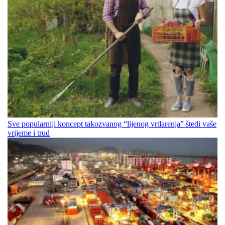
Sve popularniji koncept takozvanog “lijenog vrtlarenja” štedi vaše
vrijeme i trud