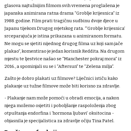
glasova najtužnijim filmom svih vremena proglašena je
japanska animirana ratna drama “Groblje krijesnica” iz
1988. godine. Film prati tragičnu sudbinu dvoje djece u
Japanu tijekom Drugog svjetskog rata. “’Groblje krijesnica’
srceparajuća je istina prikazana u animiranom formatu.
Ne mogu se sjetiti nijednog drugog filma uz koji sam jače
plakao”, komentirao je jedan korisnik Reddita. Na drugom
mjestu te ljestvice našao se “Manchester pokraj mora” iz
2016., a spominjali su se i “Aftersun” te “Zelena milja”.
Zašto je dobro plakati uz filmove? Liječnici ističu kako
plakanje uz tužne filmove može biti korisno za zdravlje.
- Plakanje nam može pomoći u obradi emocija, a nakon
njega možemo osjetiti i poboljšanje raspoloženja zbog
otpuštanja endorfina i ‘hormona ljubavi’ oksitocina -
objasnila je specijalistica za zdravlje očiju Tina Patel.