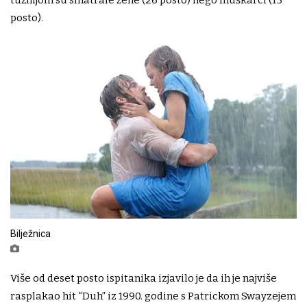
tužnijom su smatrale žene (26 posto) nego muškarci (15
posto).
Bilježnica
Više od deset posto ispitanika izjavilo je da ih je najviše
rasplakao hit “Duh” iz 1990. godine s Patrickom Swayzejem