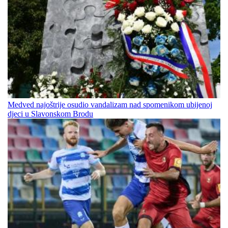
Medved najoštrije osudio vandalizam nad spomenikom ubijenoj
djeci u Slavonskom Brodu