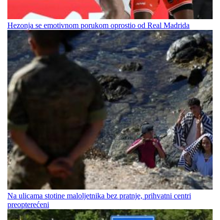
Hezonja se emotivnom porukom oprostio od Real Madrida
Na ulicama stotine maloljetnika bez pratnje, prihvatni centri
preopterećeni