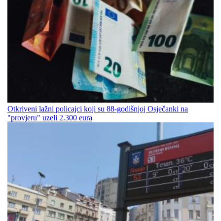
Otkriveni lažni policajci koji su 88-godišnjoj Osječanki na
"provjeru" uzeli 2.300 eura