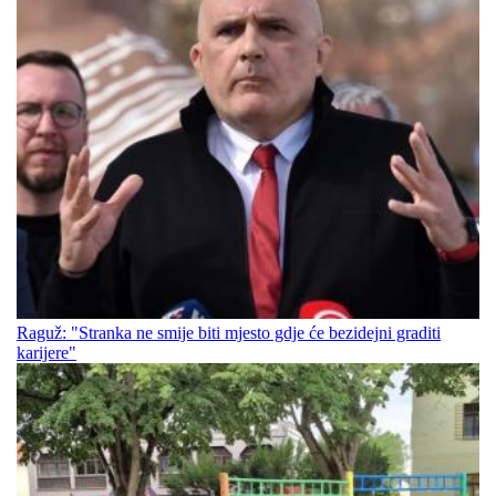
Raguž: "Stranka ne smije biti mjesto gdje će bezidejni graditi
karijere"