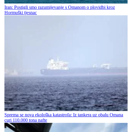
Iran: Postigli smo razumijevanje s Omanom o plovidbi kroz
Hormuški tjesnac
Sprema se nova ekološka katastrofa: Iz tankera uz obalu Omana
curi 110.000 tona nafte