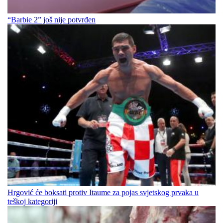
“Barbie 2” još nije potvrđen
Hrgović će boksati protiv Itaume za pojas svjetskog prvaka u
teškoj kategoriji