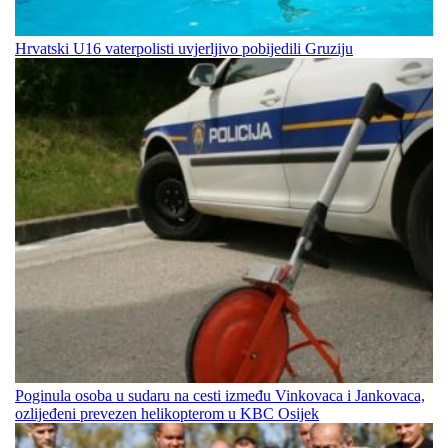
Hrvatski U16 vaterpolisti uvjerljivo pobijedili Gruziju
Poginula osoba u sudaru na cesti između Vinkovaca i Jankovaca,
ozlijeđeni prevezen helikopterom u KBC Osijek