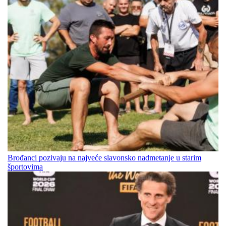
Brođanci pozivaju na najveće slavonsko nadmetanje u starim
športovima