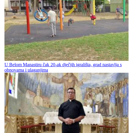
U Belom Manastiru čak 20-ak dječjih igrališta, grad nastavlja s
obnovama i ulaganjima