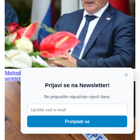
Medved: Zakoni o mirovinama branitelja sutra idu javno
×
savjetovanje
Prijavi se na Newsletter!
Ne propustite najvažnije vijesti dana.
Pretplati se