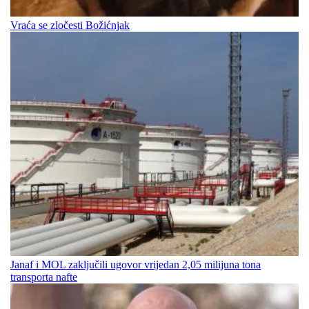
Vraća se zločesti Božićnjak
Janaf i MOL zaključili ugovor vrijedan 2,05 milijuna tona
transporta nafte