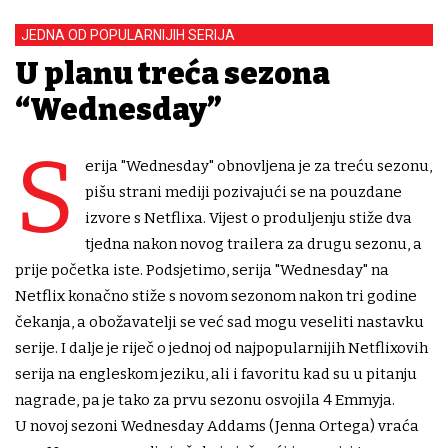
JEDNA OD POPULARNIJIH SERIJA
U planu treća sezona
“Wednesday”
S
erija "Wednesday" obnovljena je za treću sezonu,
pišu strani mediji pozivajući se na pouzdane
izvore s Netflixa. Vijest o produljenju stiže dva
tjedna nakon novog trailera za drugu sezonu, a
prije početka iste. Podsjetimo, serija "Wednesday" na
Netflix konačno stiže s novom sezonom nakon tri godine
čekanja, a obožavatelji se već sad mogu veseliti nastavku
serije. I dalje je riječ o jednoj od najpopularnijih Netflixovih
serija na engleskom jeziku, ali i favoritu kad su u pitanju
nagrade, pa je tako za prvu sezonu osvojila 4 Emmyja.
U novoj sezoni Wednesday Addams (Jenna Ortega) vraća