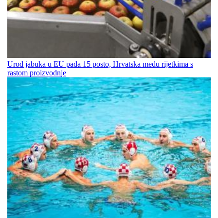
Urod jabuka u EU pada 15 posto, Hrvatska među rijetkima s
rastom proizvodnje