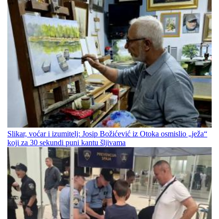
Slikar, voćar i izumitelj: Josip Božićević iz Otoka osmislio „ježa“
koji za 30 sekundi puni kantu šljivama