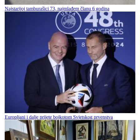
Najstarijoj tamburašici 73, najmlađem članu 6 godina
Europljani i dalje prijete bojkotom Svjetskog prvenstva