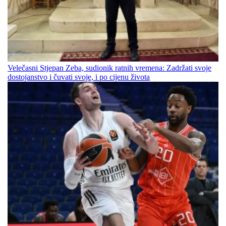
Velečasni Stjepan Zeba, sudionik ratnih vremena: Zadržati svoje
dostojanstvo i čuvati svoje, i po cijenu života