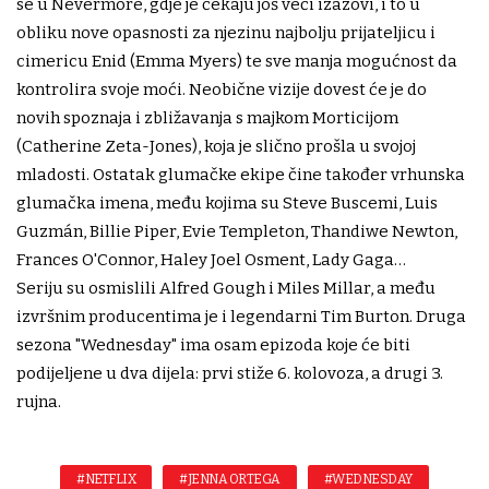
se u Nevermore, gdje je čekaju još veći izazovi, i to u
obliku nove opasnosti za njezinu najbolju prijateljicu i
cimericu Enid (Emma Myers) te sve manja mogućnost da
kontrolira svoje moći. Neobične vizije dovest će je do
novih spoznaja i zbližavanja s majkom Morticijom
(Catherine Zeta-Jones), koja je slično prošla u svojoj
mladosti. Ostatak glumačke ekipe čine također vrhunska
glumačka imena, među kojima su Steve Buscemi, Luis
Guzmán, Billie Piper, Evie Templeton, Thandiwe Newton,
Frances O'Connor, Haley Joel Osment, Lady Gaga…
Seriju su osmislili Alfred Gough i Miles Millar, a među
izvršnim producentima je i legendarni Tim Burton. Druga
sezona "Wednesday" ima osam epizoda koje će biti
podijeljene u dva dijela: prvi stiže 6. kolovoza, a drugi 3.
rujna.
#NETFLIX
#JENNA ORTEGA
#WEDNESDAY