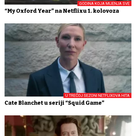
GODINA KOJA MIJENJA SVE
“My Oxford Year” na Netflixu 1. kolovoza
U TREĆOJ SEZONI NETFLIXOVA HITA
Cate Blanchet u seriji “Squid Game”