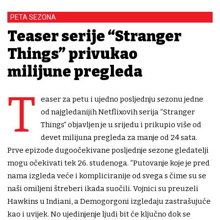
PETA SEZONA
Teaser serije “Stranger
Things” privukao
milijune pregleda
T
easer za petu i ujedno posljednju sezonu jedne
od najgledanijih Netflixovih serija “Stranger
Things” objavljen je u srijedu i prikupio više od
devet milijuna pregleda za manje od 24 sata.
Prve epizode dugoočekivane posljednje sezone gledatelji
mogu očekivati tek 26. studenoga. “Putovanje koje je pred
nama izgleda veće i kompliciranije od svega s čime su se
naši omiljeni štreberi ikada suočili. Vojnici su preuzeli
Hawkins u Indiani, a Demogorgoni izgledaju zastrašujuće
kao i uvijek. No ujedinjenje ljudi bit će ključno dok se