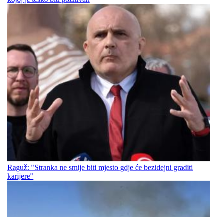
Raguž: "Stranka ne smije biti mjesto gdje će bezidejni graditi
karijere"