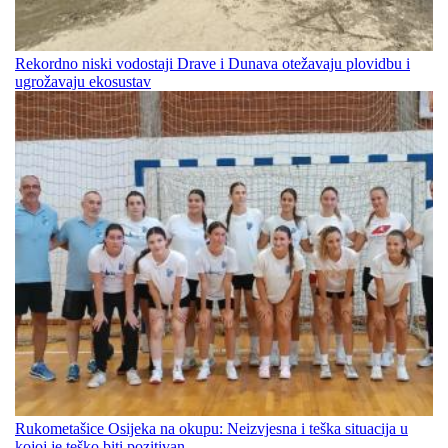
Rekordno niski vodostaji Drave i Dunava otežavaju plovidbu i
ugrožavaju ekosustav
Rukometašice Osijeka na okupu: Neizvjesna i teška situacija u
kojoj je teško biti pozitivan