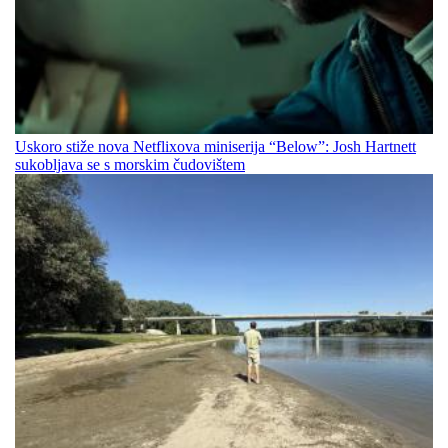
Uskoro stiže nova Netflixova miniserija “Below”: Josh Hartnett
sukobljava se s morskim čudovištem