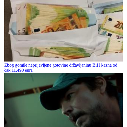
Zbog gomile neprijavljene gotovine državljaninu BiH kazna od
čak 11.490 eura