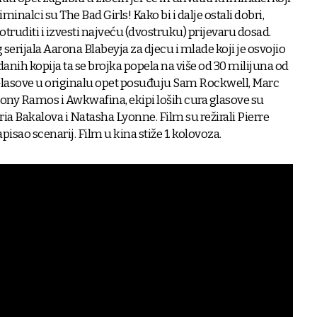
minalci su The Bad Girls! Kako bi i dalje ostali dobri,
truditi i izvesti najveću (dvostruku) prijevaru dosad.
 serijala Aarona Blabeyja za djecu i mlade koji je osvojio
danih kopija ta se brojka popela na više od 30 milijuna od
. Glasove u originalu opet posuđuju Sam Rockwell, Marc
ony Ramos i Awkwafina, ekipi loših cura glasove su
ia Bakalova i Natasha Lyonne. Film su režirali Pierre
napisao scenarij. Film u kina stiže 1. kolovoza.