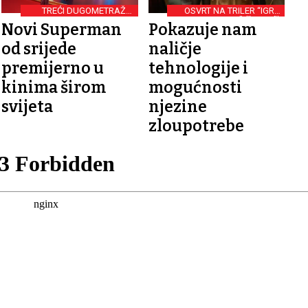
TREĆI DUGOMETRAŽNI
OSVRT NA TRILER “IGRA
FILM
STRAHA” (“DROP”)
Novi Superman
Pokazuje nam
od srijede
naličje
premijerno u
tehnologije i
kinima širom
mogućnosti
svijeta
njezine
zloupotrebe