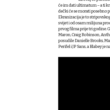
će im dati ultimatum – a ti kri
dečki će se morati posebno po
Ekranizacija je to stripovskog
svijet i od osam milijuna pro
prvog filma prije tri godine
Maron, Craig Robinson, Anth
posudile Danielle Brooks, Mar
Perifel i JP Sans, a Blabey je 