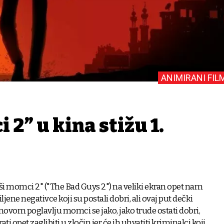
ANIMIRANI FIL
 2” u kina stižu 1.
ši momci 2" ("The Bad Guys 2") na veliki ekran opet nam
ene negativce koji su postali dobri, ali ovaj put dečki
novom poglavlju momci se jako, jako trude ostati dobri,
ati opet zaglibiti u zločin jer će ih uhvatiti kriminalci koji