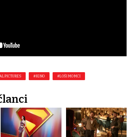
AL PICTURES
#KINO
#LOŠI MOMCI
članci