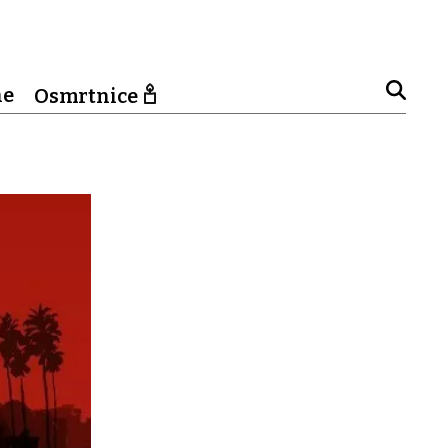
ne
Osmrtnice