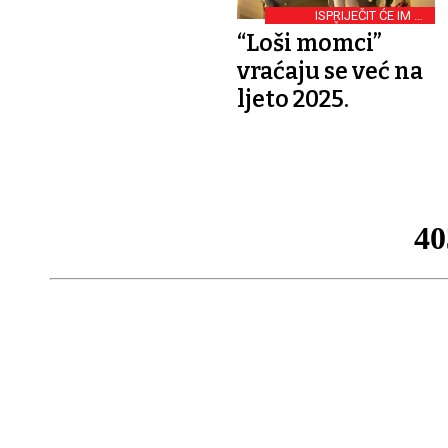
ISPRIJEČIT ĆE IM SE
NEOČEKIVANA EKIPA
“Loši momci”
vraćaju se već na
ljeto 2025.