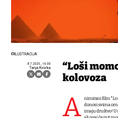
ILUSTRACIJA
“Loši momci
8.7.2025., 16:00
Tanja Kvorka
kolovoza
A
nimirani film "Lo
donosi svima omilj
imaju društvo! U 
ali ovaj će put mor