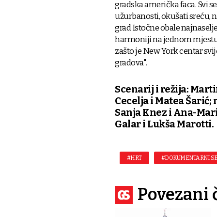
gradska američka faca. Svi se ž
užurbanosti, okušati sreću, na
grad Istočne obale najnaselje
harmoniji na jednom mjestu, 
zašto je New York centar svij
gradova".
Scenarij i režija: Mar
Cecelja i Matea Šarić;
Sanja Knez i Ana-Marij
Galar i Lukša Marotti.
#HRT
#DOKUMENTARNI SE
Povezani 