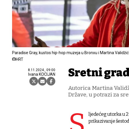
Paradise Gray, kustos hip-hop muzeja u Bronxu i Martina Validžić
HRT
Sretni gra
8.11.2024., 09:00
Ivana KOCIJAN
Autorica Martina Valid
Države, u potrazi za s
S
ljedećeg utorka u 
prikazivanje šestod