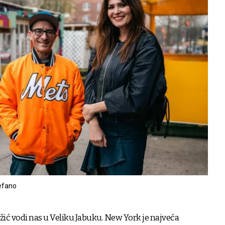
tefano
žić vodi nas u Veliku Jabuku. New York je najveća