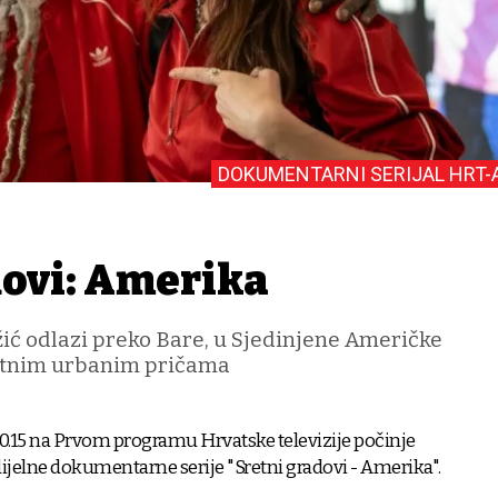
DOKUMENTARNI SERIJAL HRT-
dovi: Amerika
žić odlazi preko Bare, u Sjedinjene Američke
retnim urbanim pričama
20.15 na Prvom programu Hrvatske televizije počinje
ijelne dokumentarne serije "Sretni gradovi - Amerika".