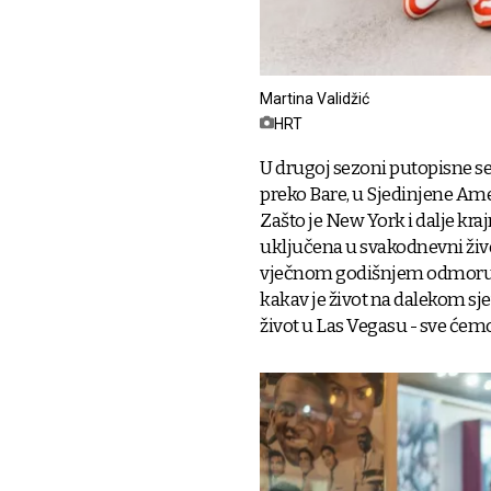
Martina Validžić
HRT
U drugoj sezoni putopisne ser
preko Bare, u Sjedinjene Ame
Zašto je New York i dalje krajn
uključena u svakodnevni živo
vječnom godišnjem odmoru, ka
kakav je život na dalekom sje
život u Las Vegasu - sve ćem