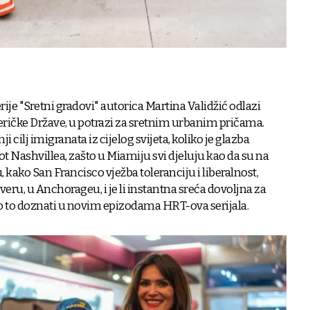
ije "Sretni gradovi" autorica Martina Validžić odlazi
ričke Države, u potrazi za sretnim urbanim pričama.
ji cilj imigranata iz cijelog svijeta, koliko je glazba
t Nashvillea, zašto u Miamiju svi djeluju kao da su na
ko San Francisco vježba toleranciju i liberalnost,
veru, u Anchorageu, i je li instantna sreća dovoljna za
o to doznati u novim epizodama HRT-ova serijala.