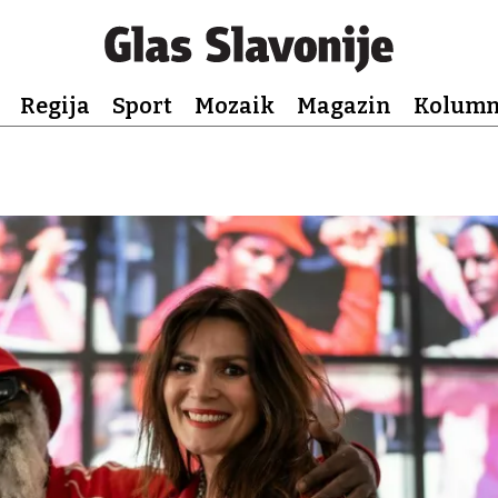
Regija
Sport
Mozaik
Magazin
Kolum