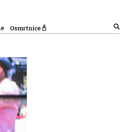
ne
Osmrtnice