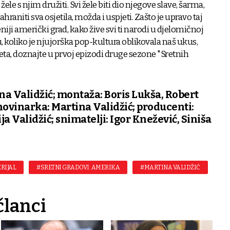
ele s njim družiti. Svi žele biti dio njegove slave, šarma,
hraniti sva osjetila, možda i uspjeti. Zašto je upravo taj
niji američki grad, kako žive svi ti narodi u djelomičnoj
koliko je njujorška pop-kultura oblikovala naš ukus,
eta, doznajte u prvoj epizodi druge sezone "Sretnih
tina Validžić; montaža: Boris Lukša, Robert
 novinarka: Martina Validžić; producenti:
a Validžić; snimatelji: Igor Knežević, Siniša
RIJAL
#SRETNI GRADOVI: AMERIKA
#MARTINA VALIDŽIĆ
članci