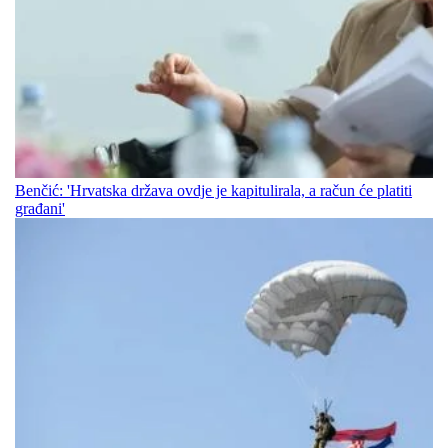
Benčić: 'Hrvatska država ovdje je kapitulirala, a račun će platiti
građani'