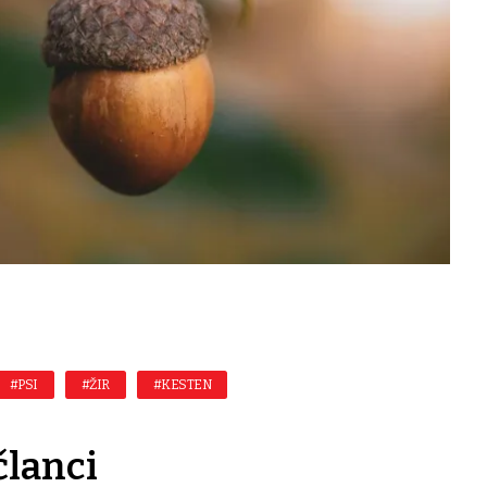
#PSI
#ŽIR
#KESTEN
članci