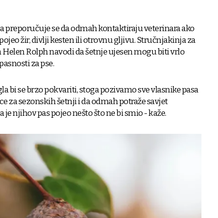
 preporučuje se da odmah kontaktiraju veterinara ako
jeo žir, divlji kesten ili otrovnu gljivu. Stručnjakinja za
 Helen Rolph navodi da šetnje ujesen mogu biti vrlo
opasnosti za pse.
la bi se brzo pokvariti, stoga pozivamo sve vlasnike pasa
e za sezonskih šetnji i da odmah potraže savjet
je njihov pas pojeo nešto što ne bi smio - kaže.