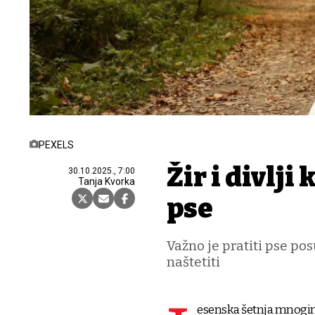
PEXELS
Žir i divlji
30.10.2025., 7:00
Tanja Kvorka
pse
Važno je pratiti pse pos
naštetiti
esenska šetnja mnogim