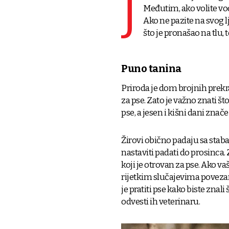
J
Međutim, ako volite vodi
Ako ne pazite na svog l
što je pronašao na tlu, 
Puno tanina
Priroda je dom brojnih prekra
za pse. Zato je važno znati što
pse, a jesen i kišni dani znače
Žirovi obično padaju sa stab
nastaviti padati do prosinca. Z
koji je otrovan za pse. Ako va
rijetkim slučajevima povezani
je pratiti pse kako biste znali 
odvesti ih veterinaru.