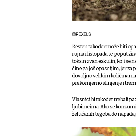
PEXELS
Kesten također može biti opas
rujna i listopada te, poput ž
toksin zvan eskulin, koji se nal
čine ga još opasnijim, jer za
dovoljno velikim količinama,
prekomjerno slinjenje i trem
Vlasnici bi također trebali paz
ljubimcima. Ako se konzumir
želučanih tegoba do napadaj