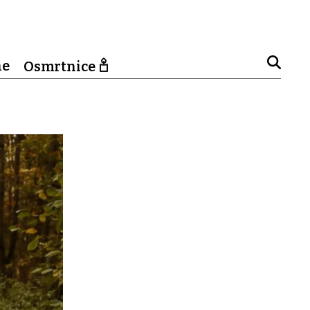
ne
Osmrtnice