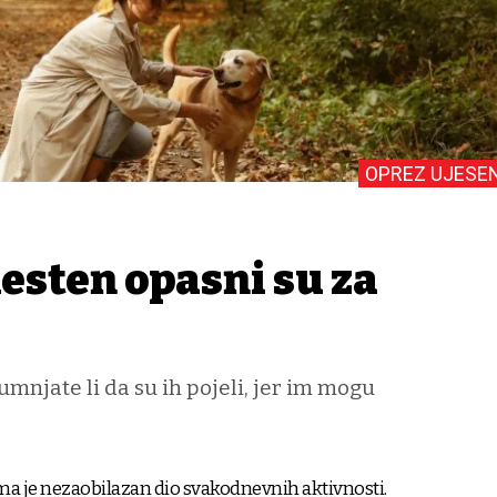
OPREZ UJESE
 kesten opasni su za
umnjate li da su ih pojeli, jer im mogu
a je nezaobilazan dio svakodnevnih aktivnosti.