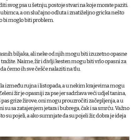
ti svog psa u šetnju, postoje stvari na koje morate paziti.
jubimca, a on slučajno odluta i znatiželjno gricka nešto
to bi moglo biti problem.
snih biljaka, ali neke od njih mogu biti izuzetno opasne
 tražite. Naime, žir i divlji kesten mogu biti vrlo opasni za
 da ćemo ih sve češće nalaziti na tlu.
ala između rujna i listopada, a u nekim krajevima mogu
eleni žir je opasniji za pse jer sadržava veći udjel tanina,
š pas grize žirove, oni mogu prouzročiti začepljenja, a u
 su sa zatajenjem jetara i bubrega, čak i sa smrću. Važno
što su pojeli, a ako sumnjate da su pojeli žir, dobra je ideja