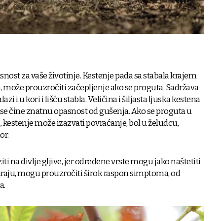
nost za vaše životinje. Kestenje pada sa stabala krajem
ira, može prouzročiti začepljenje ako se proguta. Sadržava
azi i u kori i lišću stabla. Veličina i šiljasta ljuska kestena
 pse čine znatnu opasnost od gušenja. Ako se proguta u
 kestenje može izazvati povraćanje, bol u želudcu,
or.
iti na divlje gljive, jer određene vrste mogu jako naštetiti
aju, mogu prouzročiti širok raspon simptoma, od
a.