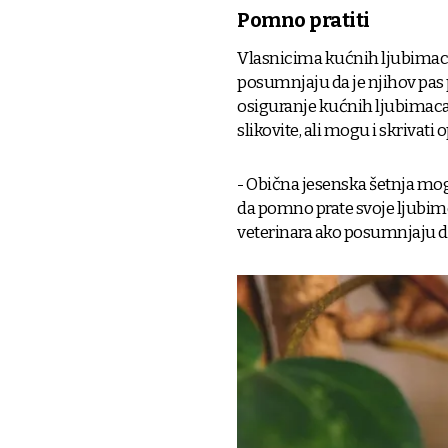
Pomno pratiti
Vlasnicima kućnih ljubimaca
posumnjaju da je njihov pas po
osiguranje kućnih ljubimaca
slikovite, ali mogu i skrivati 
- Obična jesenska šetnja mog
da pomno prate svoje ljubimc
veterinara ako posumnjaju da 