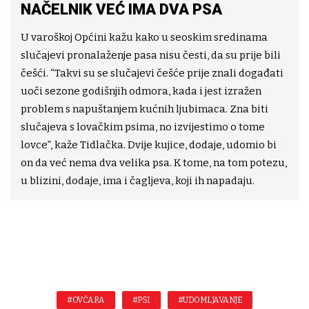
NAČELNIK VEĆ IMA DVA PSA
U varoškoj Općini kažu kako u seoskim sredinama
slučajevi pronalaženje pasa nisu česti, da su prije bili
češći. “Takvi su se slučajevi češće prije znali događati
uoči sezone godišnjih odmora, kada i jest izražen
problem s napuštanjem kućnih ljubimaca. Zna biti
slučajeva s lovačkim psima, no izvijestimo o tome
lovce”, kaže Tidlačka. Dvije kujice, dodaje, udomio bi
on da već nema dva velika psa. K tome, na tom potezu,
u blizini, dodaje, ima i čagljeva, koji ih napadaju.
#OVČARA
#PSI
#UDOMLJAVANJE