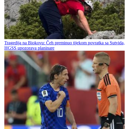
Tragedija na Biokovu: Čeh preminuo tijekom povratka sa Sutvida,
HGSS upozorava planinare