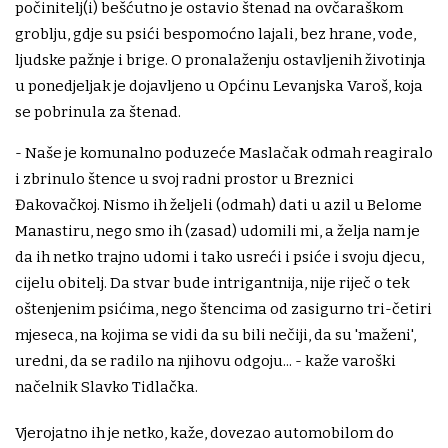
počinitelj(i) bešćutno je ostavio štenad na ovčaraškom
groblju, gdje su psići bespomoćno lajali, bez hrane, vode,
ljudske pažnje i brige. O pronalaženju ostavljenih životinja
u ponedjeljak je dojavljeno u Općinu Levanjska Varoš, koja
se pobrinula za štenad.
- Naše je komunalno poduzeće Maslačak odmah reagiralo
i zbrinulo štence u svoj radni prostor u Breznici
Đakovačkoj. Nismo ih željeli (odmah) dati u azil u Belome
Manastiru, nego smo ih (zasad) udomili mi, a želja nam je
da ih netko trajno udomi i tako usreći i psiće i svoju djecu,
cijelu obitelj. Da stvar bude intrigantnija, nije riječ o tek
oštenjenim psićima, nego štencima od zasigurno tri-četiri
mjeseca, na kojima se vidi da su bili nečiji, da su 'maženi',
uredni, da se radilo na njihovu odgoju... - kaže varoški
načelnik Slavko Tidlačka.
Vjerojatno ih je netko, kaže, dovezao automobilom do