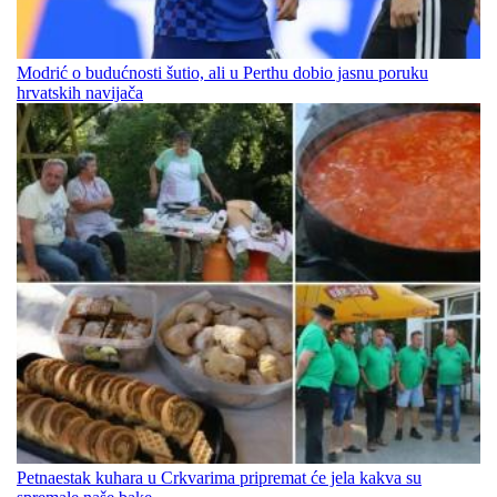
Modrić o budućnosti šutio, ali u Perthu dobio jasnu poruku
hrvatskih navijača
Petnaestak kuhara u Crkvarima pripremat će jela kakva su