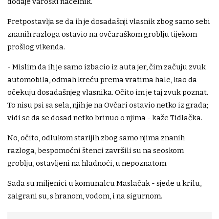
dodaje varoški načelnik.
Pretpostavlja se da ih je dosadašnji vlasnik zbog samo sebi
znanih razloga ostavio na ovčaraškom groblju tijekom
prošlog vikenda.
- Mislim da ih je samo izbacio iz auta jer, čim začuju zvuk
automobila, odmah kreću prema vratima hale, kao da
očekuju dosadašnjeg vlasnika. Očito im je taj zvuk poznat.
To nisu psi sa sela, njih je na Ovčari ostavio netko iz grada;
vidi se da se dosad netko brinuo o njima - kaže Tidlačka.
No, očito, odlukom starijih zbog samo njima znanih
razloga, bespomoćni štenci završili su na seoskom
groblju, ostavljeni na hladnoći, u nepoznatom.
Sada su miljenici u komunalcu Maslačak - sjede u krilu,
zaigrani su, s hranom, vodom, i na sigurnom.