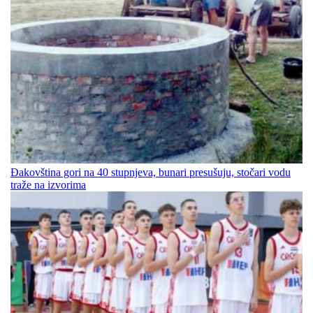
Đakovština gori na 40 stupnjeva, bunari presušuju, stočari vodu
traže na izvorima