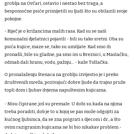
groblja na Ovčari, ostavio i nestao bez traga, a
bespomoćne psiće primijetili su ljudi što su obilazili svoje
pokojne.
- Riječ je o križancima malih rasa. Kad su se naši
komunalni djelatnici pojavili - bili su tako sretni. Oba su
psića kujice, maze se, tako su umiljate. Kad smo ih
pronašli, bile su gladne, pa smo im u Breznici, u Maslačku,
odmah dali hranu, vodu, pažnju... - kaže Tidlačka.
O pronalaženju štenaca na groblju izvijestio je i preko
društvenih mreža, pozivajući dobre ljude da trajno pruže
topli dom i ljubav dvjema napuštenim kujicama.
- Nisu čipirane, još su premale. U dobi su kada na njima
treba poraditi, dob je to u kojoj se pas može odgojiti za
kućnog ljubimca, da se zna poigrati s djecom i dr., a što
ovim razigranim kujicama ne bi bio nikakav problem -