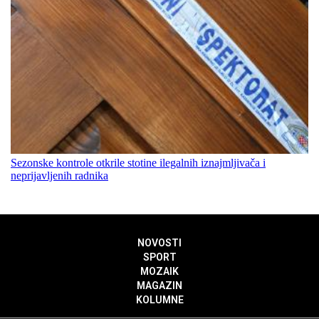
Sezonske kontrole otkrile stotine ilegalnih iznajmljivača i
neprijavljenih radnika
NOVOSTI
SPORT
MOZAIK
MAGAZIN
KOLUMNE