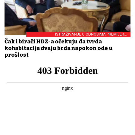
ISTRAŽIVANJE O ODNOSIMA PREMIJERA I
PREDSJEDNIKA
Čak i birači HDZ-a očekuju da tvrda
kohabitacija dvaju brda napokon ode u
prošlost