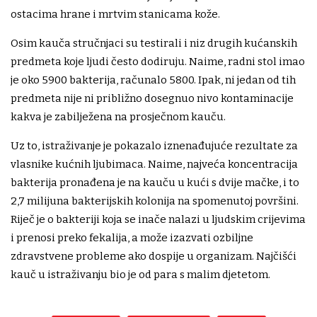
ostacima hrane i mrtvim stanicama kože.
Osim kauča stručnjaci su testirali i niz drugih kućanskih
predmeta koje ljudi često dodiruju. Naime, radni stol imao
je oko 5900 bakterija, računalo 5800. Ipak, ni jedan od tih
predmeta nije ni približno dosegnuo nivo kontaminacije
kakva je zabilježena na prosječnom kauču.
Uz to, istraživanje je pokazalo iznenađujuće rezultate za
vlasnike kućnih ljubimaca. Naime, najveća koncentracija
bakterija pronađena je na kauču u kući s dvije mačke, i to
2,7 milijuna bakterijskih kolonija na spomenutoj površini.
Riječ je o bakteriji koja se inače nalazi u ljudskim crijevima
i prenosi preko fekalija, a može izazvati ozbiljne
zdravstvene probleme ako dospije u organizam. Najčišći
kauč u istraživanju bio je od para s malim djetetom.