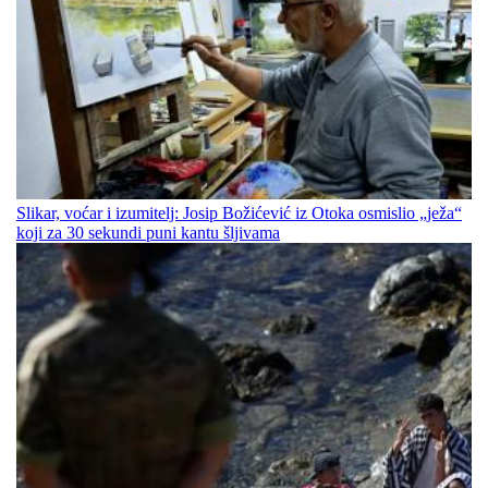
Slikar, voćar i izumitelj: Josip Božićević iz Otoka osmislio „ježa“
koji za 30 sekundi puni kantu šljivama