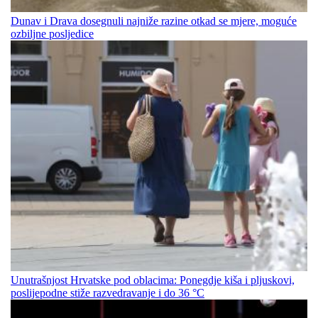
Dunav i Drava dosegnuli najniže razine otkad se mjere, moguće
ozbiljne posljedice
Unutrašnjost Hrvatske pod oblacima: Ponegdje kiša i pljuskovi,
poslijepodne stiže razvedravanje i do 36 °C