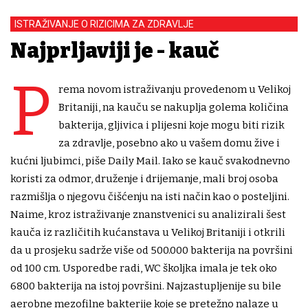
ISTRAŽIVANJE O RIZICIMA ZA ZDRAVLJE
Najprljaviji je - kauč
P
rema novom istraživanju provedenom u Velikoj
Britaniji, na kauču se nakuplja golema količina
bakterija, gljivica i plijesni koje mogu biti rizik
za zdravlje, posebno ako u vašem domu žive i
kućni ljubimci, piše Daily Mail. Iako se kauč svakodnevno
koristi za odmor, druženje i drijemanje, mali broj osoba
razmišlja o njegovu čišćenju na isti način kao o posteljini.
Naime, kroz istraživanje znanstvenici su analizirali šest
kauča iz različitih kućanstava u Velikoj Britaniji i otkrili
da u prosjeku sadrže više od 500.000 bakterija na površini
od 100 cm. Usporedbe radi, WC školjka imala je tek oko
6800 bakterija na istoj površini. Najzastupljenije su bile
aerobne mezofilne bakterije koje se pretežno nalaze u