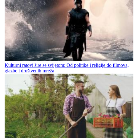
Kulturni ratovi šire se svijetom: Od politike i religije do filmova,
glazbe i društvenih mreža