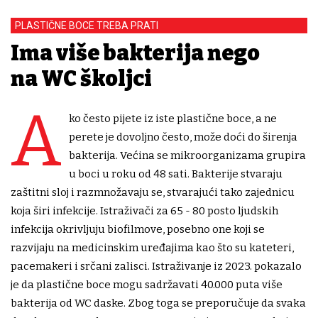
PLASTIČNE BOCE TREBA PRATI
Ima više bakterija nego
na WC školjci
A
ko često pijete iz iste plastične boce, a ne
perete je dovoljno često, može doći do širenja
bakterija. Većina se mikroorganizama grupira
u boci u roku od 48 sati. Bakterije stvaraju
zaštitni sloj i razmnožavaju se, stvarajući tako zajednicu
koja širi infekcije. Istraživači za 65 - 80 posto ljudskih
infekcija okrivljuju biofilmove, posebno one koji se
razvijaju na medicinskim uređajima kao što su kateteri,
pacemakeri i srčani zalisci. Istraživanje iz 2023. pokazalo
je da plastične boce mogu sadržavati 40.000 puta više
bakterija od WC daske. Zbog toga se preporučuje da svaka