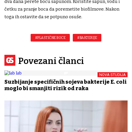
dva dana perete bocu sapunom. Koristite sapun, vodu i
četku za pranje boca da poremetite biofilmove. Nakon
toga ih ostavite da se potpuno osuše.
#PLASTIČNE BOCE
#BAKTERIJE
Povezani članci
NOVA STUDIJA
Suzbijanje specifičnih sojeva bakterije E. coli
moglo bi smanjiti rizik od raka