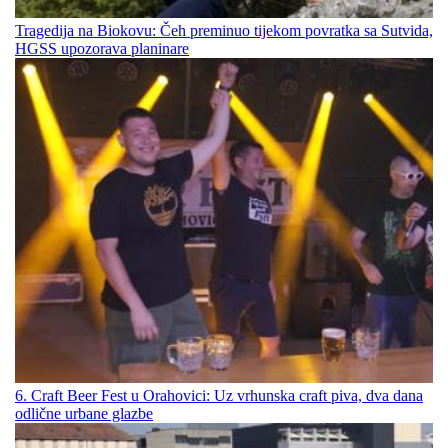
Tragedija na Biokovu: Čeh preminuo tijekom povratka sa Sutvida,
HGSS upozorava planinare
6. Craft Beer Fest u Orahovici: Uz vrhunska craft piva, dva dana
odlične urbane glazbe