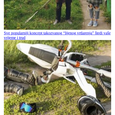
Sve popularniji koncept takozvanog “lijenog vrtlarenja” štedi vaše
vrijeme i trud