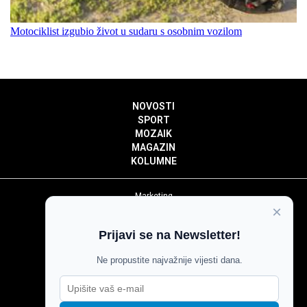
Motociklist izgubio život u sudaru s osobnim vozilom
NOVOSTI
SPORT
MOZAIK
MAGAZIN
KOLUMNE
Marketing
×
Politika privatnosti
Politika kolačića
Prijavi se na Newsletter!
Impressum
Pravila prenošenja sadržaja
Ne propustite najvažnije vijesti dana.
Pravila komentiranja
Agroglas