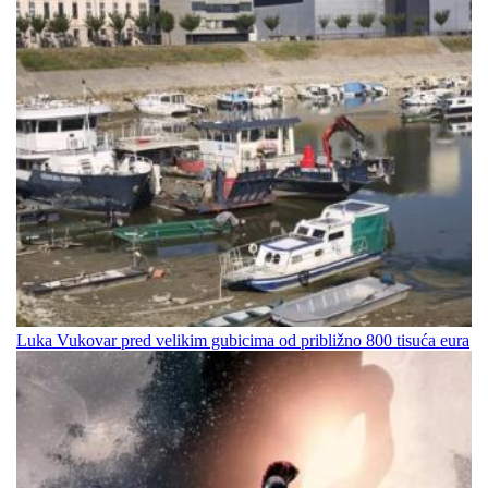
Luka Vukovar pred velikim gubicima od približno 800 tisuća eura