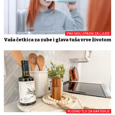
IPAK NISU OPASNI ZA LJUDE
Vaša četkica za zube i glava tuša vrve životom
PLODNO TLO ZA BAKTERIJE