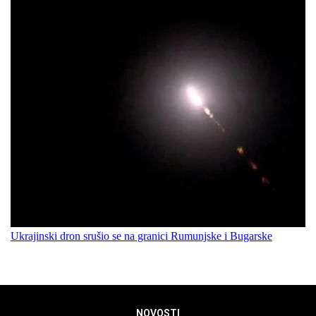
Ukrajinski dron srušio se na granici Rumunjske i Bugarske
NOVOSTI