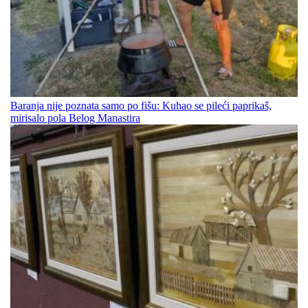
Baranja nije poznata samo po fišu: Kuhao se pileći paprikaš,
mirisalo pola Belog Manastira