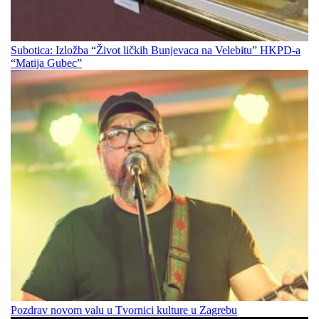
Subotica: Izložba “Život ličkih Bunjevaca na Velebitu” HKPD-a
“Matija Gubec”
Pozdrav novom valu u Tvornici kulture u Zagrebu