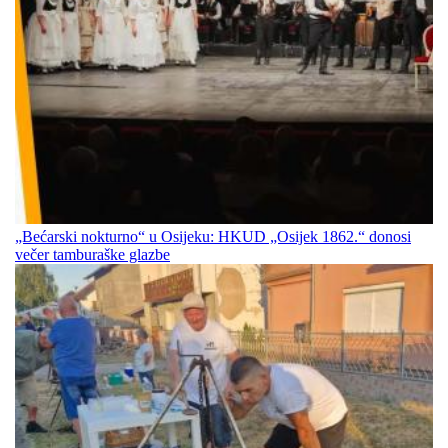
„Bećarski nokturno“ u Osijeku: HKUD „Osijek 1862.“ donosi
večer tamburaške glazbe