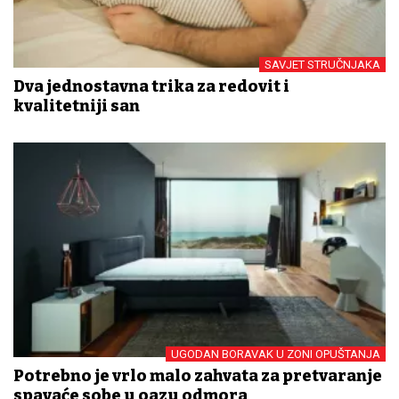
SAVJET STRUČNJAKA
Dva jednostavna trika za redovit i
kvalitetniji san
UGODAN BORAVAK U ZONI OPUŠTANJA
Potrebno je vrlo malo zahvata za pretvaranje
spavaće sobe u oazu odmora