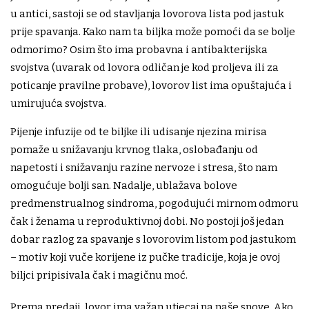
u antici, sastoji se od stavljanja lovorova lista pod jastuk
prije spavanja. Kako nam ta biljka može pomoći da se bolje
odmorimo? Osim što ima probavna i antibakterijska
svojstva (uvarak od lovora odličan je kod proljeva ili za
poticanje pravilne probave), lovorov list ima opuštajuća i
umirujuća svojstva.
Pijenje infuzije od te biljke ili udisanje njezina mirisa
pomaže u snižavanju krvnog tlaka, oslobađanju od
napetosti i snižavanju razine nervoze i stresa, što nam
omogućuje bolji san. Nadalje, ublažava bolove
predmenstrualnog sindroma, pogodujući mirnom odmoru
čak i ženama u reproduktivnoj dobi. No postoji još jedan
dobar razlog za spavanje s lovorovim listom pod jastukom
– motiv koji vuče korijene iz pučke tradicije, koja je ovoj
biljci pripisivala čak i magičnu moć.
Prema predaji, lovor ima važan utjecaj na naše snove. Ako