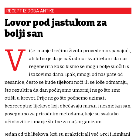
RECEPT IZ DOBA ANTIKE
Lovor pod jastukom za
bolji san
V
iše-manje trećinu života provedemo spavajući,
ali bitno je da je naš odmor kvalitetan i da nas
regenerira kako bismo se mogli bolje suočiti s
izazovima dana. Ipak, mnogi od nas pate od
nesanice, često se bude tijekom noći ili se loše odmaraju,
što rezultira da dan počinjemo umorniji nego što smo
otišli u krevet. Prije nego što počnemo uzimati
bezreceptne lijekove koji obećavaju miran i nesmetan san,
posegnimo za prirodnim metodama, koje su svakako
učinkovitije i manje štetne za naš organizam.
Jedan od tih lijekova, koji su prakticirali već Grci i Rimljani