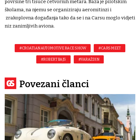
površine tri tisuće četvornih metara. Baza je pilotskim
školama, na njemu se organiziraju aeromitinzi i
zrakoplovna događanja tako da se i na Carsu moglo vidjeti
niz zanimljivih aviona.
#CROATIAN AUTOMOTIVE RACE SHOW
#CARS MEET
#ROBERT BAJS
#VARAŽDIN
Povezani članci