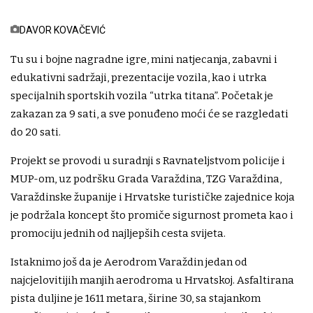
DAVOR KOVAČEVIĆ
Tu su i bojne nagradne igre, mini natjecanja, zabavni i
edukativni sadržaji, prezentacije vozila, kao i utrka
specijalnih sportskih vozila “utrka titana”. Početak je
zakazan za 9 sati, a sve ponuđeno moći će se razgledati
do 20 sati.
Projekt se provodi u suradnji s Ravnateljstvom policije i
MUP-om, uz podršku Grada Varaždina, TZG Varaždina,
Varaždinske županije i Hrvatske turističke zajednice koja
je podržala koncept što promiče sigurnost prometa kao i
promociju jednih od najljepših cesta svijeta.
Istaknimo još da je Aerodrom Varaždin jedan od
najcjelovitijih manjih aerodroma u Hrvatskoj. Asfaltirana
pista duljine je 1611 metara, širine 30, sa stajankom