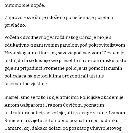
automobile uopće.
Zapravo – sve što je izloženo po nečemu je posebno
privlačno.
Početak dvodnevnog varaždinskog Carsa je bio je s
edukativno-znanstvenim panelom pod pokroviteljstvom
Hrvatskog auto i karting saveza pod nazivom “Cesta nije
pista”, da bi se kasnije sve preselilo na aerodromsku pistu
gdje su pripadnici Prometne policije uz pomoć iskusnih
policajaca na motociklima prezentirali uistinu
fascinantne vještine.
Susreli smo se tako i s djelatnicima Policijske akademije
Antom Gašparom i Franom Čovićem, poznatim
instruktora policijske vožnje, ali i, s druge strane, Ivanom
Šunićem u svijetu automobila poznatim i po nadimku
Camaro, koji dakako dolazi od poznatog Chevroletovog