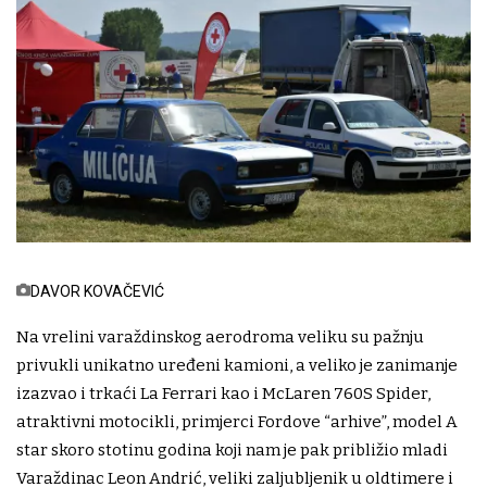
DAVOR KOVAČEVIĆ
Na vrelini varaždinskog aerodroma veliku su pažnju
privukli unikatno uređeni kamioni, a veliko je zanimanje
izazvao i trkaći La Ferrari kao i McLaren 760S Spider,
atraktivni motocikli, primjerci Fordove “arhive”, model A
star skoro stotinu godina koji nam je pak približio mladi
Varaždinac Leon Andrić, veliki zaljubljenik u oldtimere i