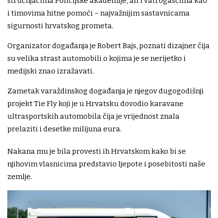
stručnjacima Policijske akademije, ali i vatrogascima kao
i timovima hitne pomoći – najvažnijim sastavnicama
sigurnosti hrvatskog prometa.
Organizator događanja je Robert Bajs, poznati dizajner čija
su velika strast automobili o kojima je se nerijetko i
medijski znao izražavati.
Zametak varaždinskog događanja je njegov dugogodišnji
projekt Tie Fly koji je u Hrvatsku dovodio karavane
ultrasportskih automobila čija je vrijednost znala
prelaziti i desetke milijuna eura.
Nakana mu je bila provesti ih Hrvatskom kako bi se
njihovim vlasnicima predstavio ljepote i posebitosti naše
zemlje.