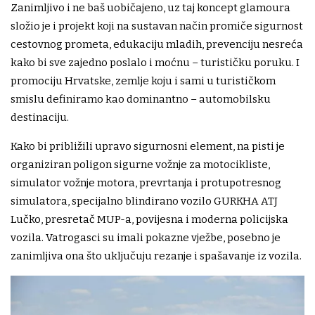
Zanimljivo i ne baš uobičajeno, uz taj koncept glamoura
složio je i projekt koji na sustavan način promiče sigurnost
cestovnog prometa, edukaciju mladih, prevenciju nesreća
kako bi sve zajedno poslalo i moćnu – turističku poruku. I
promociju Hrvatske, zemlje koju i sami u turističkom
smislu definiramo kao dominantno – automobilsku
destinaciju.
Kako bi približili upravo sigurnosni element, na pisti je
organiziran poligon sigurne vožnje za motocikliste,
simulator vožnje motora, prevrtanja i protupotresnog
simulatora, specijalno blindirano vozilo GURKHA ATJ
Lučko, presretač MUP-a, povijesna i moderna policijska
vozila. Vatrogasci su imali pokazne vježbe, posebno je
zanimljiva ona što uključuju rezanje i spašavanje iz vozila.