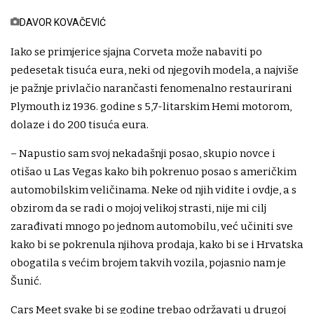
DAVOR KOVAČEVIĆ
Iako se primjerice sjajna Corveta može nabaviti po
pedesetak tisuća eura, neki od njegovih modela, a najviše
je pažnje privlačio narančasti fenomenalno restaurirani
Plymouth iz 1936. godine s 5,7-litarskim Hemi motorom,
dolaze i do 200 tisuća eura.
– Napustio sam svoj nekadašnji posao, skupio novce i
otišao u Las Vegas kako bih pokrenuo posao s američkim
automobilskim veličinama. Neke od njih vidite i ovdje, a s
obzirom da se radi o mojoj velikoj strasti, nije mi cilj
zarađivati mnogo po jednom automobilu, već učiniti sve
kako bi se pokrenula njihova prodaja, kako bi se i Hrvatska
obogatila s većim brojem takvih vozila, pojasnio nam je
Šunić.
Cars Meet svake bi se godine trebao održavati u drugoj