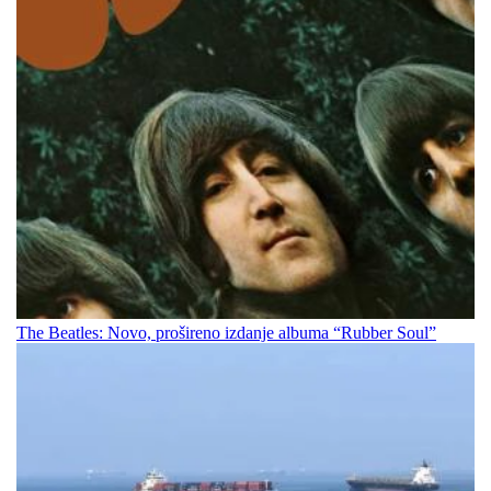
The Beatles: Novo, prošireno izdanje albuma “Rubber Soul”