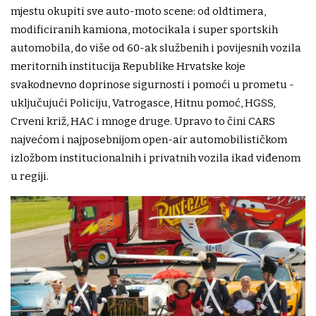
mjestu okupiti sve auto-moto scene: od oldtimera,
modificiranih kamiona, motocikala i super sportskih
automobila, do više od 60-ak službenih i povijesnih vozila
meritornih institucija Republike Hrvatske koje
svakodnevno doprinose sigurnosti i pomoći u prometu -
uključujući Policiju, Vatrogasce, Hitnu pomoć, HGSS,
Crveni križ, HAC i mnoge druge. Upravo to čini CARS
najvećom i najposebnijom open-air automobilističkom
izložbom institucionalnih i privatnih vozila ikad viđenom
u regiji.