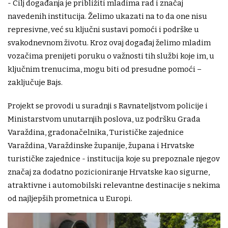
- Cilj događanja je približiti mladima rad i značaj
navedenih institucija. Želimo ukazati na to da one nisu
represivne, već su ključni sustavi pomoći i podrške u
svakodnevnom životu. Kroz ovaj događaj želimo mladim
vozačima prenijeti poruku o važnosti tih službi koje im, u
ključnim trenucima, mogu biti od presudne pomoći –
zaključuje Bajs.
Projekt se provodi u suradnji s Ravnateljstvom policije i
Ministarstvom unutarnjih poslova, uz podršku Grada
Varaždina, gradonačelnika, Turističke zajednice
Varaždina, Varaždinske županije, župana i Hrvatske
turističke zajednice - institucija koje su prepoznale njegov
značaj za dodatno pozicioniranje Hrvatske kao sigurne,
atraktivne i automobilski relevantne destinacije s nekima
od najljepših prometnica u Europi.