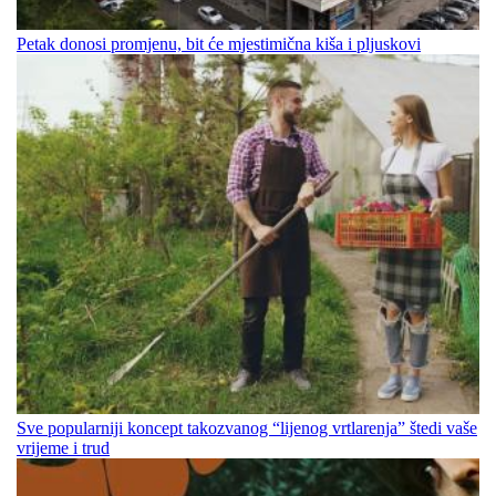
Petak donosi promjenu, bit će mjestimična kiša i pljuskovi
Sve popularniji koncept takozvanog “lijenog vrtlarenja” štedi vaše
vrijeme i trud