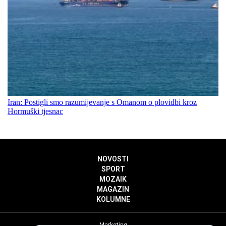
Iran: Postigli smo razumijevanje s Omanom o plovidbi kroz
Hormuški tjesnac
NOVOSTI
SPORT
MOZAIK
MAGAZIN
KOLUMNE
Marketing