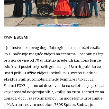
MATE BOBAN
- Jedinstvenost ovog događaja ogleda se u izložbi vozila
koja inače nije moguće vidjeti na cestama. Posebnu pažnju
privući će više od 70 unikatno uređenih kamiona koji će
oduševiti posjetitelje svih generacija. Uz njih, publika će
imati priliku uživo vidjeti i nekoliko izuzetno rijetkih i
ekskluzivnih automobila, među kojima je i trkaći La
Ferrari FXXR - jedno od deset vozila na svijetu koje prelazi
vrijednost od nevjerojatnih 7,6 milijuna eura. Ferrari će na
događaj doći i sa svojim najnovijim modelom Purosangue,
a McLaren s novim modelom 760S Spider. Sadržaj je