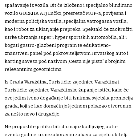
spašavanje iz vozila. Bit će izloženo i specijalno blindirano
vozilo GURKHA ATJ Lučko, presretač MUP-a, povijesna i
moderna policijska vozila, specijalna vatrogasna vozila,
kao i robot za uklanjanje prepreka. Spektakl će zaokružiti
utrke ubrzanja super i hyper sportskih automobila, ali i
bogati gastro-glazbeni program te edukativno-
znanstveni panel pod pokroviteljstvom Hrvatskog auto i
karting saveza pod nazivom „Cesta nije pista“ s brojnim
relevantnim govornicima.
Iz Grada Varaždina, Turističke zajednice Varaždina i
Turističke zajednice Varaždinske županije ističu kako će
ovo jedinstveno događanje biti iznimna svjetska promocija
grada, koji se kao domaćin još jednom pokazao otvorenim
za nešto novo i drugačije.
Ne propustite priliku biti dio najuzbudljivijeg auto-
eventa godine, uz nezaboravnu zabavu za cijelu obitelj.