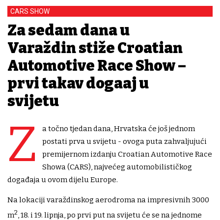
CARS SHOW
Za sedam dana u
Varaždin stiže Croatian
Automotive Race Show –
prvi takav događaj u
svijetu
Z
a točno tjedan dana, Hrvatska će još jednom
postati prva u svijetu - ovoga puta zahvaljujući
premijernom izdanju Croatian Automotive Race
Showa (CARS), najvećeg automobilističkog
događaja u ovom dijelu Europe.
Na lokaciji varaždinskog aerodroma na impresivnih 3000
2
m
, 18. i 19. lipnja, po prvi put na svijetu će se na jednome