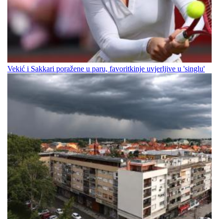
Vekić i Sakkari poražene u paru, favoritkinje uvjerljive u 'singlu'