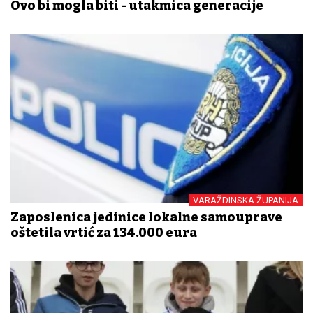
Ovo bi mogla biti - utakmica generacije
VARAŽDINSKA ŽUPANIJA
Zaposlenica jedinice lokalne samouprave
oštetila vrtić za 134.000 eura