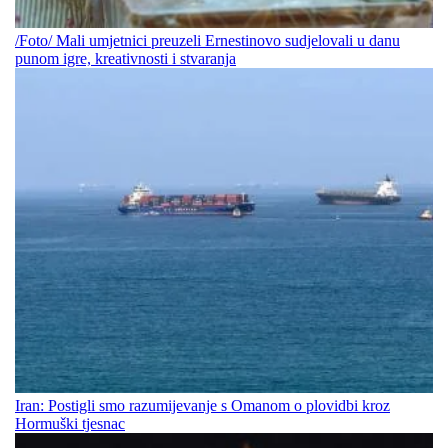
/Foto/ Mali umjetnici preuzeli Ernestinovo sudjelovali u danu
punom igre, kreativnosti i stvaranja
Iran: Postigli smo razumijevanje s Omanom o plovidbi kroz
Hormuški tjesnac