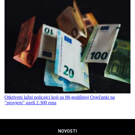
Otkriveni lažni policajci koji su 88-godišnjoj Osječanki na
"provjeru" uzeli 2.300 eura
NOVOSTI