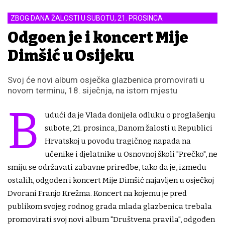
ZBOG DANA ŽALOSTI U SUBOTU, 21. PROSINCA
Odgođen je i koncert Mije
Dimšić u Osijeku
Svoj će novi album osječka glazbenica promovirati u
novom terminu, 18. siječnja, na istom mjestu
B
udući da je Vlada donijela odluku o proglašenju
subote, 21. prosinca, Danom žalosti u Republici
Hrvatskoj u povodu tragičnog napada na
učenike i djelatnike u Osnovnoj školi "Prečko", ne
smiju se održavati zabavne priredbe, tako da je, između
ostalih, odgođen i koncert Mije Dimšić najavljen u osječkoj
Dvorani Franjo Krežma. Koncert na kojemu je pred
publikom svojeg rodnog grada mlada glazbenica trebala
promovirati svoj novi album "Društvena pravila", odgođen