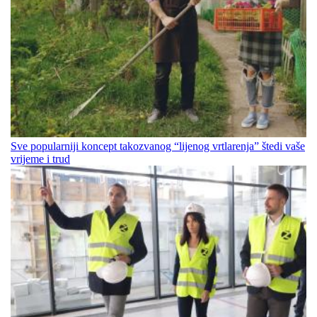
Sve popularniji koncept takozvanog “lijenog vrtlarenja” štedi vaše
vrijeme i trud