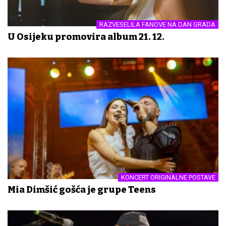
RAZVESELILA FANOVE NA DAN GRADA
U Osijeku promovira album 21. 12.
KONCERT ORIGINALNE POSTAVE
Mia Dimšić gošća je grupe Teens