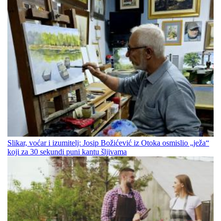
Slikar, voćar i izumitelj: Josip Božićević iz Otoka osmislio „ježa“
koji za 30 sekundi puni kantu šljivama