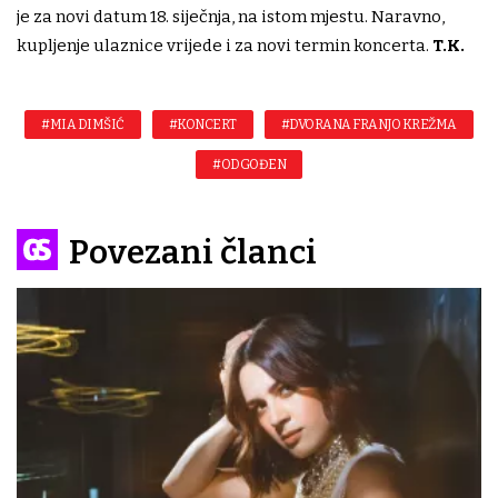
je za novi datum 18. siječnja, na istom mjestu. Naravno,
kupljenje ulaznice vrijede i za novi termin koncerta.
T.K.
#MIA DIMŠIĆ
#KONCERT
#DVORANA FRANJO KREŽMA
#ODGOĐEN
Povezani članci