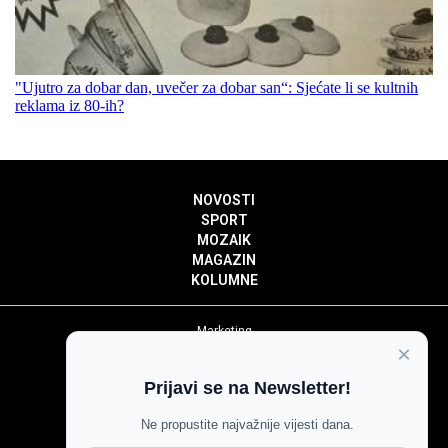
"Ujutro za dobar dan, uvečer za dobar san“: Sjećate li se kultnih
reklama iz 80-ih?
NOVOSTI
SPORT
MOZAIK
MAGAZIN
KOLUMNE
Marketing
×
Politika privatnosti
Politika kolačića
Prijavi se na Newsletter!
Impressum
Pravila prenošenja sadržaja
Ne propustite najvažnije vijesti dana.
Pravila komentiranja