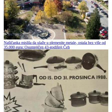
Našičanka mislila da ulaže u plemenite metale, ostala bez više od
35.000 eura: Osumnjičen 43-godišnji Čeh