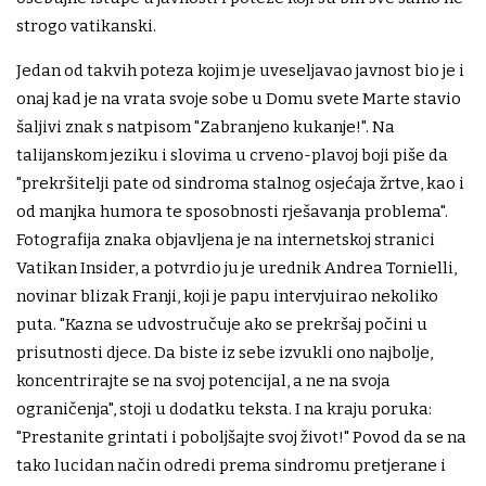
strogo vatikanski.
Jedan od takvih poteza kojim je uveseljavao javnost bio je i
onaj kad je na vrata svoje sobe u Domu svete Marte stavio
šaljivi znak s natpisom "Zabranjeno kukanje!". Na
talijanskom jeziku i slovima u crveno-plavoj boji piše da
"prekršitelji pate od sindroma stalnog osjećaja žrtve, kao i
od manjka humora te sposobnosti rješavanja problema".
Fotografija znaka objavljena je na internetskoj stranici
Vatikan Insider, a potvrdio ju je urednik Andrea Tornielli,
novinar blizak Franji, koji je papu intervjuirao nekoliko
puta. "Kazna se udvostručuje ako se prekršaj počini u
prisutnosti djece. Da biste iz sebe izvukli ono najbolje,
koncentrirajte se na svoj potencijal, a ne na svoja
ograničenja", stoji u dodatku teksta. I na kraju poruka:
"Prestanite grintati i poboljšajte svoj život!" Povod da se na
tako lucidan način odredi prema sindromu pretjerane i