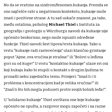
No da se vratimo na sindrom/fenomen kukanja. Premda se
ono najčešće rabi u negativnom kontekstu, kukanje može
imati i pozitivne strane. A tu sad uskače znanost, pa tako,
među ostalima, psiholog
Michael Thiel
s Instituta za
geografiju i geologiju u Würzburgu navodi da kukanje nije
općenito beskorisno, nego može ispuniti određene
funkcije. Thiel navodi šest tipova/vrsta kukanja. Tako u
vrstu "kukanje radi rasterećenja" ulazi klasično grintanje
poput "Ajme, ova vrućina je strašna!" ili "Bolovi u leđima
gori su od kuge!" U vrstu "kontaktno kukanje" ulaze svi oni
koji kukaju kako bi stupili u kontakt s drugim ljudima te
pronašli neku zajedničku temu. Primjeri: "Imaš li i ti
problema s koncentracijom kad je velika vrućina?" ili
"Znaš li što bih mogla poduzeti protiv svojih bolnih leđa?".
U "solidarno kukanje" Thiel uvrštava one koje kukanje
općenito ne opušta, a razgovor mogu započeti i na razne