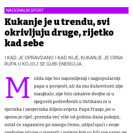
NACIONALNI SPORT
Kukanje je u trendu, svi
okrivljuju druge, rijetko
kad sebe
I KAD JE OPRAVDANO I KAD NIJE, KUKANJE JE CRNA
RUPA U KOJOJ SE GUBI ENERGIJA...
M
ožda nije bio najomiljeniji i najpopularniji
papa u povijesti, ali da mu duhovitosti nije
manjkalo, nije bilo nikakve dvojbe ni u
njegovih podređenih u Vatikanu ni u
vjernika i nevjernika diljem svijeta. Papa Franjo, jer o
njemu je riječ, premda već više od godinu dana pokojni,
ostat će zapamćen po mnogo čemu, uključujući i svoje
osebujne istupe u javnosti i poteze koji su bili sve samo ne