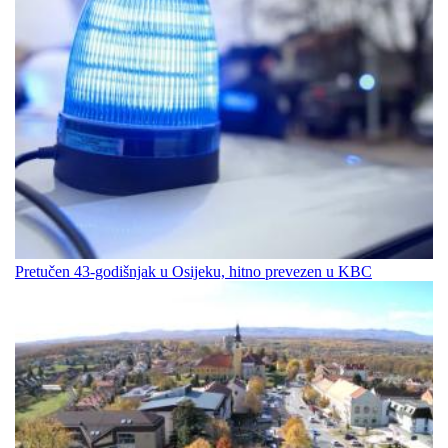
Pretučen 43-godišnjak u Osijeku, hitno prevezen u KBC