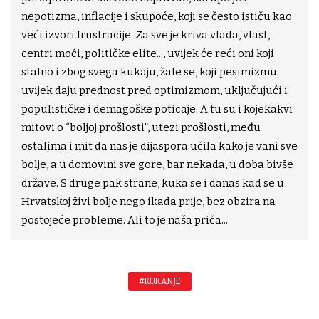
nepotizma, inflacije i skupoće, koji se često ističu kao
veći izvori frustracije. Za sve je kriva vlada, vlast,
centri moći, političke elite..., uvijek će reći oni koji
stalno i zbog svega kukaju, žale se, koji pesimizmu
uvijek daju prednost pred optimizmom, uključujući i
populističke i demagoške poticaje. A tu su i kojekakvi
mitovi o “boljoj prošlosti”, utezi prošlosti, među
ostalima i mit da nas je dijaspora učila kako je vani sve
bolje, a u domovini sve gore, bar nekada, u doba bivše
države. S druge pak strane, kuka se i danas kad se u
Hrvatskoj živi bolje nego ikada prije, bez obzira na
postojeće probleme. Ali to je naša priča...
#KUKANJE