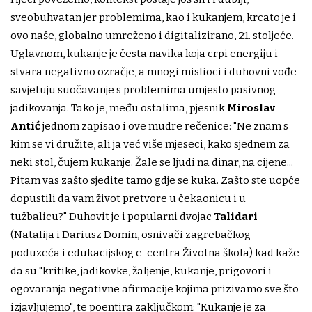
sveobuhvatan jer problemima, kao i kukanjem, krcato je i
ovo naše, globalno umreženo i digitalizirano, 21. stoljeće.
Uglavnom, kukanje je česta navika koja crpi energiju i
stvara negativno ozračje, a mnogi mislioci i duhovni vođe
savjetuju suočavanje s problemima umjesto pasivnog
jadikovanja. Tako je, među ostalima, pjesnik
Miroslav
Antić
jednom zapisao i ove mudre rečenice: "Ne znam s
kim se vi družite, ali ja već više mjeseci, kako sjednem za
neki stol, čujem kukanje. Žale se ljudi na dinar, na cijene...
Pitam vas zašto sjedite tamo gdje se kuka. Zašto ste uopće
dopustili da vam život pretvore u čekaonicu i u
tužbalicu?" Duhovit je i popularni dvojac
Talidari
(Natalija i Dariusz Domin, osnivači zagrebačkog
poduzeća i edukacijskog e-centra Životna škola) kad kaže
da su "kritike, jadikovke, žaljenje, kukanje, prigovori i
ogovaranja negativne afirmacije kojima prizivamo sve što
izjavljujemo", te poentira zaključkom: "Kukanje je za