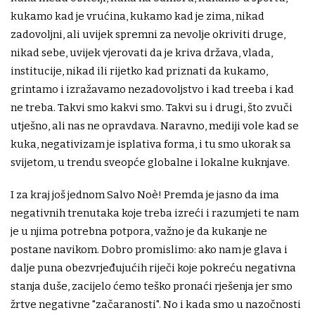
kukamo kad je vrućina, kukamo kad je zima, nikad
zadovoljni, ali uvijek spremni za nevolje okriviti druge,
nikad sebe, uvijek vjerovati da je kriva država, vlada,
institucije, nikad ili rijetko kad priznati da kukamo,
grintamo i izražavamo nezadovoljstvo i kad treeba i kad
ne treba. Takvi smo kakvi smo. Takvi su i drugi, što zvuči
utješno, ali nas ne opravdava. Naravno, mediji vole kad se
kuka, negativizam je isplativa forma, i tu smo ukorak sa
svijetom, u trendu sveopće globalne i lokalne kuknjave.
I za kraj još jednom Salvo Noè! Premda je jasno da ima
negativnih trenutaka koje treba izreći i razumjeti te nam
je u njima potrebna potpora, važno je da kukanje ne
postane navikom. Dobro promislimo: ako nam je glava i
dalje puna obezvrjeđujućih riječi koje pokreću negativna
stanja duše, zacijelo ćemo teško pronaći rješenja jer smo
žrtve negativne "začaranosti". No i kada smo u nazočnosti