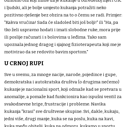
odnosno oni koji misle da je kukanje u određenoj mjeri O.K.
i ljudski, ali je bolje umjesto kukanja potražiti neko
pozitivno rješenje bez obzira na to o čemu se radi. Primjer:
"Kakva vrućina! Sada će sladoled biti još bolji!" ili "Ha, pa
tko želi uspravno hodati i imati slobodne ruke, mora prije
ili poslije računati i s bolovima u leđima. Tako sam
upoznala jednog dragog i sjajnog fizioterapeuta koji me je
motivirao da se redovito bavim sportom."
U CRNOJ RUPI
Sve u svemu, za mnoge nacije, narode, pojedince i gupe,
demokratska i autokratska društva (o drugima nećemo)
kukanje je nacionalni sport, koji odmaže kad se pretvara u
anomalije, a pomaže kad funkcionira kao ispušni ventil za
svakodnevne brige, frustracije i probleme. Navika
kukanja "krasi" sve društvene skupine. Svi, dakle, kukaju,
jedni više, drugi manje, kuka se na poslu, kuka na kavi,
kuka među obitelji, kuka na odmoru, kukamo u sportu,