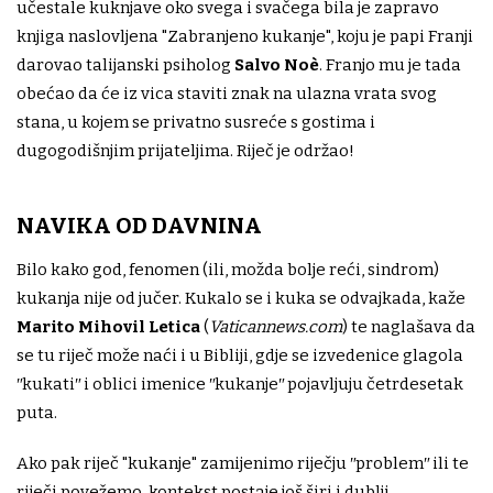
učestale kuknjave oko svega i svačega bila je zapravo
knjiga naslovljena "Zabranjeno kukanje", koju je papi Franji
darovao talijanski psiholog
Salvo Noè
. Franjo mu je tada
obećao da će iz vica staviti znak na ulazna vrata svog
stana, u kojem se privatno susreće s gostima i
dugogodišnjim prijateljima. Riječ je održao!
NAVIKA OD DAVNINA
Bilo kako god, fenomen (ili, možda bolje reći, sindrom)
kukanja nije od jučer. Kukalo se i kuka se odvajkada, kaže
Marito Mihovil Letica
(
Vaticannews.com
) te naglašava da
se tu riječ može naći i u Bibliji, gdje se izvedenice glagola
ʺkukatiʺ i oblici imenice ʺkukanjeʺ pojavljuju četrdesetak
puta.
Ako pak riječ "kukanje" zamijenimo riječju ʺproblemʺ ili te
riječi povežemo, kontekst postaje još širi i dublji,