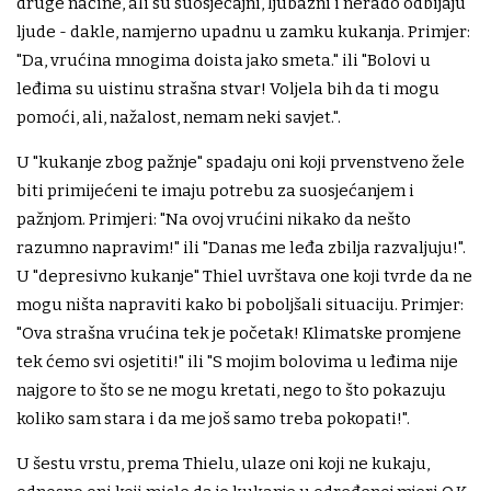
druge načine, ali su suosjećajni, ljubazni i nerado odbijaju
ljude - dakle, namjerno upadnu u zamku kukanja. Primjer:
"Da, vrućina mnogima doista jako smeta." ili "Bolovi u
leđima su uistinu strašna stvar! Voljela bih da ti mogu
pomoći, ali, nažalost, nemam neki savjet.".
U "kukanje zbog pažnje" spadaju oni koji prvenstveno žele
biti primijećeni te imaju potrebu za suosjećanjem i
pažnjom. Primjeri: "Na ovoj vrućini nikako da nešto
razumno napravim!" ili "Danas me leđa zbilja razvaljuju!".
U "depresivno kukanje" Thiel uvrštava one koji tvrde da ne
mogu ništa napraviti kako bi poboljšali situaciju. Primjer:
"Ova strašna vrućina tek je početak! Klimatske promjene
tek ćemo svi osjetiti!" ili "S mojim bolovima u leđima nije
najgore to što se ne mogu kretati, nego to što pokazuju
koliko sam stara i da me još samo treba pokopati!".
U šestu vrstu, prema Thielu, ulaze oni koji ne kukaju,