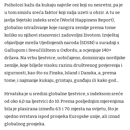
Psiholozi kažu da kukaju najviše oni koji su nesretni, pa je
u tom smislu sreća faktor koji valja uzeti u obzir. A tu se
javlja Svjetski indeks sreće (World Happiness Report),
globalno istraživanje koje rangira zemlje prema tome
koliko su njihovi stanovnici zadovoljni životom. Izvještaj
objavljuje mreža Ujedinjenih naroda (SDSN) u suradnji s
Gallupom i Sveučilištem u Oxfordu, a ocjenjuje 140+
država. Na vrhu ljestvice, uobičajeno, dominiraju nordijske
zemlje, koje bilježe visoku razinu društvenog povjerenja i
sigurnosti, kao što su Finska, Island i Danska, a, prema
tome, i najmanje kukaju, grintaju, gunđaju ili kako god...
Hrvatska je u sredini globalne ljestvice, s indeksom sreće
od oko 6,0 na ljestvici do 10. Prema posljednjim mjerenjima
bila je plasirana između 63. i 70. mjesta na svijetu, što je
ujedno svrstava ispod prosjeka Europske unije, ali iznad
globalnog prosjeka.