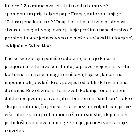
luzere!" Završimo ovaj citatni uvod u temu već
spomenutim prijateljem pape Franje, autorom knjige
"Zabranjeno kukanje": "Onaj tko kuka aktivno pridonosi
stvaranju negativnog ozračja koje prožima naše društvo. S
problemima se jednostavno ne može suočavati kukanjem",
zaključuje Salvo Noè.
Kad se sve zbroji i ponešto oduzme, jasno je kako je
pretjerana kuknjava konstanta, zapravo svojevrsna vrsta
kulturne tradicije mnogih društava, koja se, kako smo
napomenuli, povlači kroz povijest od biblijskih vremena
do danas. Bez obzira na to nazvali kukanje fenomenom,
dakle uočljivom pojavom, ili rabili termin "sindrom", dakle
skup simptoma, činjenica je da je nezadovoljnih nacija sve
više i da se s tim problemom u širem smislu, uključujući i
psihološki, suočavaju mnoge zemlje, pa ni Hrvatska nije
izuzetak.