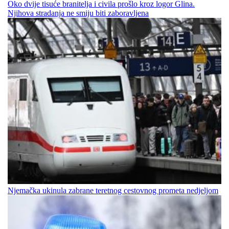
Oko dvije tisuće branitelja i civila prošlo kroz logor Glina.
Njihova stradanja ne smiju biti zaboravljena
Njemačka ukinula zabrane teretnog cestovnog prometa nedjeljom