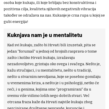
osoba koje kukaju, ili koje brbljaju bez konstruktivna i
pozitivna cilja, kvaliteta njihovih negativnih vibracija
također se odražava na nas. Kukanje je crna rupa u kojoj se
gubi energija!
Kuknjava nam je u mentalitetu
Kad svi kukaju, zašto bi Hrvati bili izuzetak, pita se
jedan “forumaš” u jednoj od brojnih rasprava o tome
zašto i koliko Hrvati kukaju, izražavaju
nezadovoljstvo, grintaju oko svega i svačega. Nešto je,
kažu stručnjaci, i u mentalitetu, nešto u tradiciji,
nešto u stvarnim nevoljama, koje se posebno gomilaju
u vremenima kriza, a nešto je i u psihologiji, netko će
reći, i u genima, kojima smo “programirani” da u
svemu više vidimo loših nego dobrih stvari. Već
otrcana fraza kaže da Hrvati najviše kukaju zbog
percipirane društvene nepravde, korupcije i