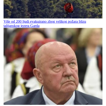
Više od 200 ljudi evakuirano zbog velikog požara blizu
talijanskog jezera Garda