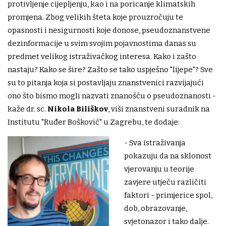
protivljenje cijepljenju, kao i na poricanje klimatskih
promjena. Zbog velikih šteta koje prouzročuju te
opasnosti i nesigurnosti koje donose, pseudoznanstvene
dezinformacije u svim svojim pojavnostima danas su
predmet velikog istraživačkog interesa. Kako i zašto
nastaju? Kako se šire? Zašto se tako uspješno "lijepe"? Sve
su to pitanja koja si postavljaju znanstvenici razvijajući
ono što bismo mogli nazvati znanošću o pseudoznanosti -
kaže dr. sc.
Nikola Biliškov
, viši znanstveni suradnik na
Institutu "Ruđer Bošković" u Zagrebu, te dodaje:
- Sva istraživanja
pokazuju da na sklonost
vjerovanju u teorije
zavjere utječu različiti
faktori - primjerice spol,
dob, obrazovanje,
svjetonazor i tako dalje.