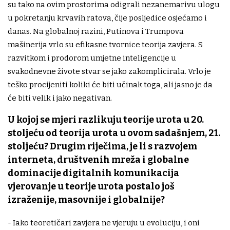
su tako na ovim prostorima odigrali nezanemarivu ulogu
u pokretanju krvavih ratova, čije posljedice osjećamo i
danas. Na globalnoj razini, Putinova i Trumpova
mašinerija vrlo su efikasne tvornice teorija zavjera. S
razvitkom i prodorom umjetne inteligencije u
svakodnevne živote stvar se jako zakomplicirala. Vrlo je
teško procijeniti koliki će biti učinak toga, ali jasno je da
će biti velik i jako negativan.
U kojoj se mjeri razlikuju teorije urota u 20.
stoljeću od teorija urota u ovom sadašnjem, 21.
stoljeću? Drugim riječima, je li s razvojem
interneta, društvenih mreža i globalne
dominacije digitalnih komunikacija
vjerovanje u teorije urota postalo još
izraženije, masovnije i globalnije?
- Iako teoretičari zavjera ne vjeruju u evoluciju, i oni