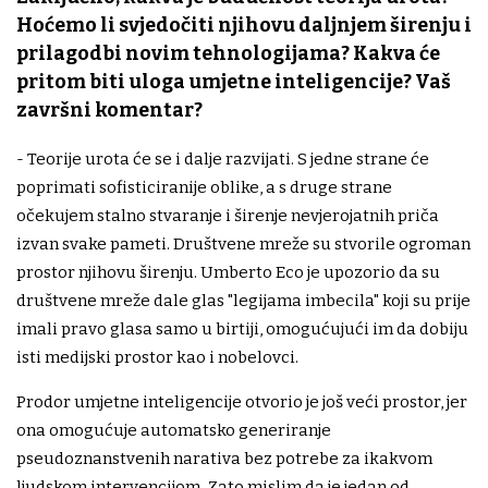
Hoćemo li svjedočiti njihovu daljnjem širenju i
prilagodbi novim tehnologijama? Kakva će
pritom biti uloga umjetne inteligencije? Vaš
završni komentar?
- Teorije urota će se i dalje razvijati. S jedne strane će
poprimati sofisticiranije oblike, a s druge strane
očekujem stalno stvaranje i širenje nevjerojatnih priča
izvan svake pameti. Društvene mreže su stvorile ogroman
prostor njihovu širenju. Umberto Eco je upozorio da su
društvene mreže dale glas "legijama imbecila" koji su prije
imali pravo glasa samo u birtiji, omogućujući im da dobiju
isti medijski prostor kao i nobelovci.
Prodor umjetne inteligencije otvorio je još veći prostor, jer
ona omogućuje automatsko generiranje
pseudoznanstvenih narativa bez potrebe za ikakvom
ljudskom intervencijom. Zato mislim da je jedan od