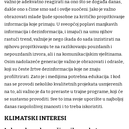
važno je adekvatno reagirati na ono što se događa danas,
dakle ono s čime smo sad i ovdje suočeni. Jako je važno
obrazovati mlade ljude sposobne za kritičko propitkivanje
informacija koje primaju. U sveopćoj poplavi manjkavih
informacija i dezinformacija, i imajući na umu njihov
rastući trend, važnije je nego ikada do sada inzistirati na
njihovu propitkivanju te na razlikovanju pouzdanih i
nepouzdanih izvora, ali i na komunikacijskim vještinama.
Osim nadolazeće generacije važno je obrazovati i odrasle,
koji su česte žrtve dezinformacija koje ne znaju
profiltrirati. Zato je i medijima potrebna edukacija. I kod
nas se provodi nekoliko kvalitetnih projekata usmjerenih
na to, ali važno je da to preraste u trajne programe, koji će
se sustavno provoditi. Sve to ima svoje uporište u najboljoj
danas raspoloživoj znanosti i to treba iskoristiti.
KLIMATSKI INTERESI