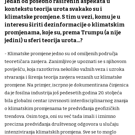
Jedan od posebno raširenih aspekata u
kontekstu teorija urota svakako su i
klimatske promjene. S tim u vezi, komu je u
interesu širiti dezinformacije o klimatskim
promjenama, koje su, prema Trumpu (a nije
jedini) u sferi teorija urota...?
- Klimatske promjene jedno su od omiljenih područja
teoretičara zavjera. Zanimljivo je upoznati se s njihovom
poviješću, koja razotkriva nekoliko važnih veza i uzroka
stvaranja i širenja teorija zavjera vezanih uz klimatske
promjene. Na primjer, iscrpno je dokumentirana činjenica
da je fosilna industrija još pedesetih godina 20. stoljeća
bila globalni centar izvrsnosti interdisciplinarnog znanja
o klimatskim promjenama te predviđanja geofizičkih
trendova. Osim toga, oni su već tada imali i iznimno
precizna predviđanja društvenog odgovora u slučaju
intenziviranja klimatskih promjena. Sve se to moglo