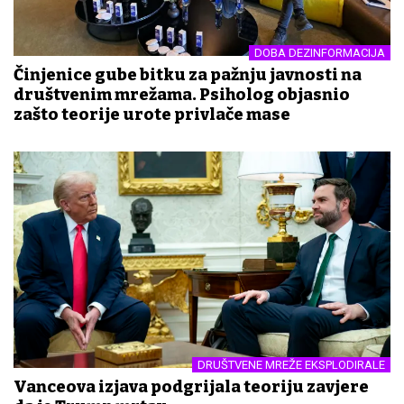
DOBA DEZINFORMACIJA
Činjenice gube bitku za pažnju javnosti na
društvenim mrežama. Psiholog objasnio
zašto teorije urote privlače mase
DRUŠTVENE MREŽE EKSPLODIRALE
Vanceova izjava podgrijala teoriju zavjere