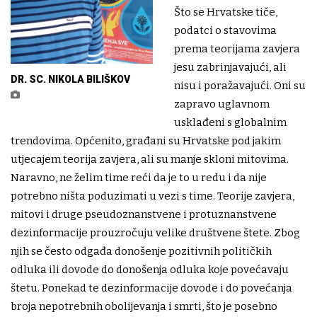
Što se Hrvatske tiče,
podatci o stavovima
prema teorijama zavjera
jesu zabrinjavajući, ali
DR. SC. NIKOLA BILIŠKOV
nisu i poražavajući. Oni su
zapravo uglavnom
usklađeni s globalnim
trendovima. Općenito, građani su Hrvatske pod jakim
utjecajem teorija zavjera, ali su manje skloni mitovima.
Naravno, ne želim time reći da je to u redu i da nije
potrebno ništa poduzimati u vezi s time. Teorije zavjera,
mitovi i druge pseudoznanstvene i protuznanstvene
dezinformacije prouzročuju velike društvene štete. Zbog
njih se često odgađa donošenje pozitivnih političkih
odluka ili dovode do donošenja odluka koje povećavaju
štetu. Ponekad te dezinformacije dovode i do povećanja
broja nepotrebnih obolijevanja i smrti, što je posebno