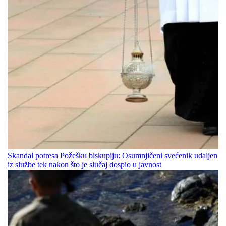
Skandal potresa Požešku biskupiju: Osumnjičeni svećenik udaljen
iz službe tek nakon što je slučaj dospio u javnost