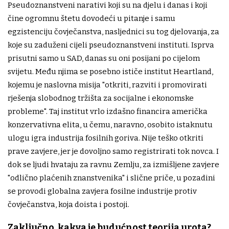
Pseudoznanstveni narativi koji su na djelu i danas i koji
čine ogromnu štetu dovodeći u pitanje i samu
egzistenciju čovječanstva, nasljednici su tog djelovanja, za
koje su zaduženi cijeli pseudoznanstveni instituti. Isprva
prisutni samo u SAD, danas su oni posijani po cijelom
svijetu. Među njima se posebno ističe institut Heartland,
kojemu je naslovna misija "otkriti, razviti i promovirati
rješenja slobodnog tržišta za socijalne i ekonomske
probleme". Taj institut vrlo izdašno financira američka
konzervativna elita, u čemu, naravno, osobito istaknutu
ulogu igra industrija fosilnih goriva. Nije teško otkriti
prave zavjere, jer je dovoljno samo registrirati tok novca. I
dok se ljudi hvataju za ravnu Zemlju, za izmišljene zavjere
"odlično plaćenih znanstvenika" i slične priče, u pozadini
se provodi globalna zavjera fosilne industrije protiv
čovječanstva, koja doista i postoji.
Zaključno, kakva je budućnost teorija urota?