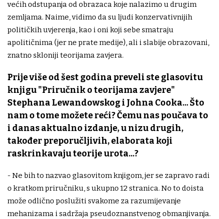
većih odstupanja od obrazaca koje nalazimo u drugim
zemljama. Naime, vidimo da su ljudi konzervativnijih
političkih uvjerenja, kao i oni koji sebe smatraju
apolitičnima (jer ne prate medije), ali i slabije obrazovani,
znatno skloniji teorijama zavjera.
Prije više od šest godina preveli ste glasovitu
knjigu "Priručnik o teorijama zavjere"
Stephana Lewandowskog i Johna Cooka... Što
nam o tome možete reći? Čemu nas poučava to
i danas aktualno izdanje, u nizu drugih,
također preporučljivih, elaborata koji
raskrinkavaju teorije urota...?
- Ne bih to nazvao glasovitom knjigom, jer se zapravo radi
o kratkom priručniku, s ukupno 12 stranica. No to doista
može odlično poslužiti svakome za razumijevanje
mehanizama i sadržaja pseudoznanstvenog obmanjivanja.