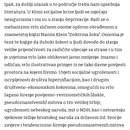
Ipak, za dublji ulazak u to područje treba nam opsežnija
literatura. U klimi socijalne krize ljudi se osjećaju
nesigurnima i oni su u stanju deprivacije. Radi se o
mehanizmu vrlo sličnom onome opširno obrađenom u
znamenitoj knjizi Naomi Klein "Doktrina šoka". Osnovna je
teza te knjige da duboki šokovi u ljudi dovode do stanja
velike prijemčivosti za različite utjecaje sa strane i u tim
je uvjetima vrlo lako oblikovati javno mnijenje. Imamo i
odličan, vrlo ilustrativan primjer iz ne tako davne povijesti
prostora na kojem živimo. Uvjeti socijalne ugroženosti i
iscrpljenosti društva hiperinflacijom, kao i drugim
društveno-ekonomskim šokovima, omogućili su vrlo
lagano širenje povijesno-revizionističkih (dakle,
pseudoznanstvenih) mitova o tzv. velikoj Srbiji,
ugroženosti nebeskog naroda, mit o NDH, kao i ostvarenju
vjekovne težnje hrvatskog naroda za državom itd. Teorije
zavjere i tendenciozno širenje pseudoznanstvenih mitova