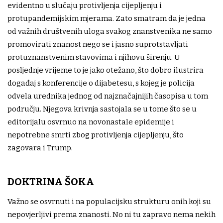
evidentno u slučaju protivljenja cijepljenju i
protupandemijskim mjerama. Zato smatram da je jedna
od važnih društvenih uloga svakog znanstvenika ne samo
promovirati znanost nego se i jasno suprotstavljati
protuznanstvenim stavovima i njihovu širenju. U
posljednje vrijeme to je jako otežano, što dobro ilustrira
događaj s konferencije o dijabetesu, s kojeg je policija
odvela urednika jednog od najznačajnijih časopisa u tom
području. Njegova krivnja sastojala se u tome što se u
editorijalu osvrnuo na novonastale epidemije i
nepotrebne smrti zbog protivljenja cijepljenju, što
zagovara i Trump.
DOKTRINA ŠOKA
Važno se osvrnuti i na populacijsku strukturu onih koji su
nepovjerljivi prema znanosti. No ni tu zapravo nema nekih