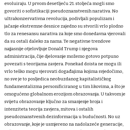
evoluiraju. U prvom desetljeću 21. stoljeća mogli smo
govoriti o sofistikaciji pseudoznanstvenih narativa. No
ultrakonzervativna revolucija, podivljali populizam i
jačanje ekstremne desnice zajedno su stvorili vrlo plodno
tlo za renesansu narativa za koje smo donedavna vjerovali
da su ostali daleko za nama. Te negativne trendove
najjasnije otjelovljuje Donald Trump i njegova
administracija, čije djelovanje možemo gotovo potpuno
povezati s teorijama zavjera. Ponekad doista ne mogu ili
vrlo teško mogu vjerovati događajima kojima svjedočimo,
no sve je to posljedica neobuzdanog kapitalističkog
fundamentalizma personificiranog u tim likovima, a što je
omogućeno globalnom erozijom obrazovanja. U takvom je
svijetu obrazovanje ključno za smanjenje broja i
intenziteta teorija zavjera, mitova i ostalih
pseudoznanstvenih dezinformacija u budućnosti. No uz
obrazovanje, koje je usmjereno na nadolazeće generacije,