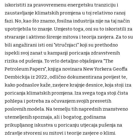
iskoristiti za pravovremenu energetsku tranziciju i
zaustavljanje klimatskih promjena u toj relativno ranoj
fazi. No, kao što znamo, fosilna industrija nije na taj način
upotrijebila to znanje. Umjesto toga, oni su to iskoristili za
stvaranje i aktivno širenje mitova i teorija zavjera. Za to su
bili angažirani isti oni "stručnjaci" koji su prethodno
ispekli svoj zanat u kampanji poricanja zdravstvenih
rizika od pušenja. To vrlo detaljno objašnjava "The
Petroleum Papers", knjiga novinara New Yorkera Geoffa
Dembickija iz 2022., odlično dokumentirana povijest te,
kako podnaslov kaže, zavjere krajnje desnice, koja stoji iza
poricanja klimatskih promjena. Iza svega toga stoji čista
pohlepa i potreba za očuvanjem svojih presvetih
poslovnih modela. Na temelju tih naprednih znanstveno
utemeljenih spoznaja, ali i bogatog, godinama
prikupljanog iskustva u poricanju utjecaja pušenja na
zdravlje stvoreni su mitovi i teorije zavjere o klimi.