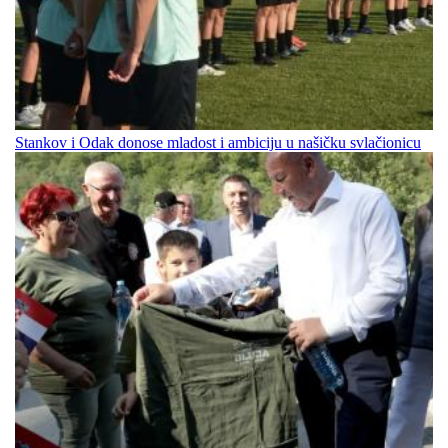
Stankov i Odak donose mladost i ambiciju u našičku svlačionicu