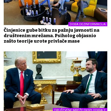
DOBA DEZINFORMACIJA
Činjenice gube bitku za pažnju javnosti na
društvenim mrežama. Psiholog objasnio
zašto teorije urote privlače mase
DRUŠTVENE MREŽE EKSPLODIRALE