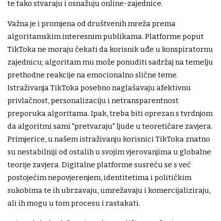
te tako stvaraju i osnažuju online-zajednice.
Važna je i promjena od društvenih mreža prema
algoritamskim interesnim publikama. Platforme poput
TikToka ne moraju čekati da korisnik uđe u konspiratornu
zajednicu; algoritam mu može ponuditi sadržaj na temelju
prethodne reakcije na emocionalno slične teme.
Istraživanja TikToka posebno naglašavaju afektivnu
privlačnost, personalizaciju i netransparentnost
preporuka algoritama. Ipak, treba biti oprezan s tvrdnjom
da algoritmi sami "pretvaraju" ljude u teoretičare zavjera.
Primjerice, u našem istraživanju korisnici TikToka znatno
su nestabilniji od ostalih u svojim vjerovanjima u globalne
teorije zavjera. Digitalne platforme susreću se s već
postojećim nepovjerenjem, identitetima i političkim
sukobima te ih ubrzavaju, umrežavaju i komercijaliziraju,
ali ih mogu u tom procesu i rastakati.