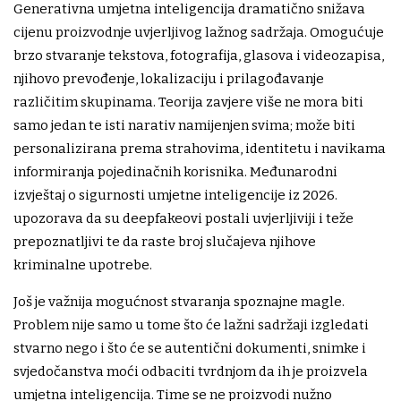
Generativna umjetna inteligencija dramatično snižava
cijenu proizvodnje uvjerljivog lažnog sadržaja. Omogućuje
brzo stvaranje tekstova, fotografija, glasova i videozapisa,
njihovo prevođenje, lokalizaciju i prilagođavanje
različitim skupinama. Teorija zavjere više ne mora biti
samo jedan te isti narativ namijenjen svima; može biti
personalizirana prema strahovima, identitetu i navikama
informiranja pojedinačnih korisnika. Međunarodni
izvještaj o sigurnosti umjetne inteligencije iz 2026.
upozorava da su deepfakeovi postali uvjerljiviji i teže
prepoznatljivi te da raste broj slučajeva njihove
kriminalne upotrebe.
Još je važnija mogućnost stvaranja spoznajne magle.
Problem nije samo u tome što će lažni sadržaji izgledati
stvarno nego i što će se autentični dokumenti, snimke i
svjedočanstva moći odbaciti tvrdnjom da ih je proizvela
umjetna inteligencija. Time se ne proizvodi nužno