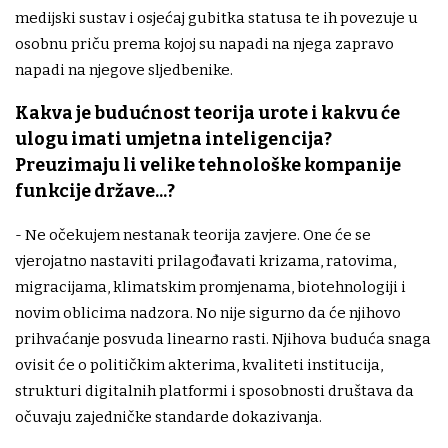
medijski sustav i osjećaj gubitka statusa te ih povezuje u
osobnu priču prema kojoj su napadi na njega zapravo
napadi na njegove sljedbenike.
Kakva je budućnost teorija urote i kakvu će
ulogu imati umjetna inteligencija?
Preuzimaju li velike tehnološke kompanije
funkcije države...?
- Ne očekujem nestanak teorija zavjere. One će se
vjerojatno nastaviti prilagođavati krizama, ratovima,
migracijama, klimatskim promjenama, biotehnologiji i
novim oblicima nadzora. No nije sigurno da će njihovo
prihvaćanje posvuda linearno rasti. Njihova buduća snaga
ovisit će o političkim akterima, kvaliteti institucija,
strukturi digitalnih platformi i sposobnosti društava da
očuvaju zajedničke standarde dokazivanja.