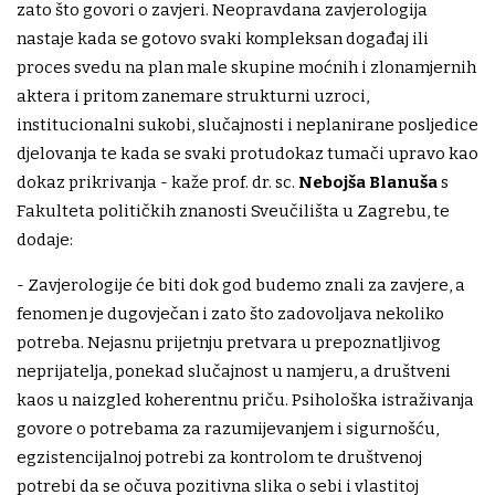
zato što govori o zavjeri. Neopravdana zavjerologija
nastaje kada se gotovo svaki kompleksan događaj ili
proces svedu na plan male skupine moćnih i zlonamjernih
aktera i pritom zanemare strukturni uzroci,
institucionalni sukobi, slučajnosti i neplanirane posljedice
djelovanja te kada se svaki protudokaz tumači upravo kao
dokaz prikrivanja - kaže prof. dr. sc.
Nebojša Blanuša
s
Fakulteta političkih znanosti Sveučilišta u Zagrebu, te
dodaje:
- Zavjerologije će biti dok god budemo znali za zavjere, a
fenomen je dugovječan i zato što zadovoljava nekoliko
potreba. Nejasnu prijetnju pretvara u prepoznatljivog
neprijatelja, ponekad slučajnost u namjeru, a društveni
kaos u naizgled koherentnu priču. Psihološka istraživanja
govore o potrebama za razumijevanjem i sigurnošću,
egzistencijalnoj potrebi za kontrolom te društvenoj
potrebi da se očuva pozitivna slika o sebi i vlastitoj