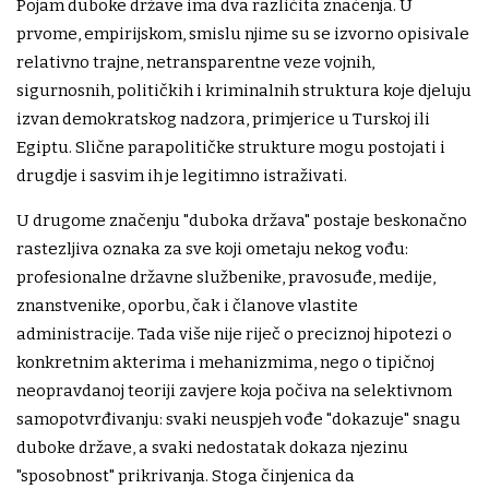
Pojam duboke države ima dva različita značenja. U
prvome, empirijskom, smislu njime su se izvorno opisivale
relativno trajne, netransparentne veze vojnih,
sigurnosnih, političkih i kriminalnih struktura koje djeluju
izvan demokratskog nadzora, primjerice u Turskoj ili
Egiptu. Slične parapolitičke strukture mogu postojati i
drugdje i sasvim ih je legitimno istraživati.
U drugome značenju "duboka država" postaje beskonačno
rastezljiva oznaka za sve koji ometaju nekog vođu:
profesionalne državne službenike, pravosuđe, medije,
znanstvenike, oporbu, čak i članove vlastite
administracije. Tada više nije riječ o preciznoj hipotezi o
konkretnim akterima i mehanizmima, nego o tipičnoj
neopravdanoj teoriji zavjere koja počiva na selektivnom
samopotvrđivanju: svaki neuspjeh vođe "dokazuje" snagu
duboke države, a svaki nedostatak dokaza njezinu
"sposobnost" prikrivanja. Stoga činjenica da