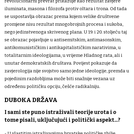
revolucionarni prevrat prikazuje kao rezultat zavjere
iluminata, masona i filozofa protiv oltara i trona. Od tada
se uspostavlja obrazac prema kojem velike društvene
promjene nisu rezultat mnogobrojnih procesa i sukoba,
nego jedinstvenoga skrivenog plana. U 19. i 20. stoljeću taj
se obrazac pojavljuje u antisemitskim, antimasonskim,
antikomunističkim i antikapitalističkim narativima, u
totalitarnim ideologijama, u vrijeme Hladnog rata, ali i
unutar demokratskih društava. Povijest pokazuje da
zavjerologija nije svojstvo samo jedne ideologije, premda u
pojedinim razdobljima može biti snažnije vezana uz
određenu političku opciju, češće radikalniju.
DUBOKA DRŽAVA
I sami ste puno istraživali teorije urota i o
tome pisali, uključujući i politički aspekt...?
- U vlastitim istraživanjima hrvatske političke zbilje