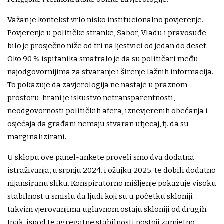
Važan je kontekst vrlo nisko institucionalno povjerenje.
Povjerenje u političke stranke, Sabor, Vladu i pravosuđe
bilo je prosječno niže od tri na ljestvici od jedan do deset.
Oko 90 % ispitanika smatralo je da su političari među
najodgovornijima za stvaranje i širenje lažnih informacija.
To pokazuje da zavjerologija ne nastaje u praznom
prostoru: hrani je iskustvo netransparentnosti,
neodgovornosti političkih afera, iznevjerenih obećanja i
osjećaja da građani nemaju stvaran utjecaj, tj. da su
marginalizirani.
U sklopu ove panel-ankete proveli smo dva dodatna
istraživanja, u srpnju 2024. i ožujku 2025. te dobili dodatno
nijansiranu sliku. Konspiratorno mišljenje pokazuje visoku
stabilnost u smislu da ljudi koji su u početku skloniji
takvim vjerovanjima uglavnom ostaju skloniji od drugih.
Ipak, ispod te agregatne stabilnosti postoji zamjetno