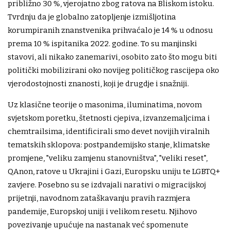
približno 30 %, vjerojatno zbog ratova na Bliskom istoku.
Tvrdnju da je globalno zatopljenje izmišljotina
korumpiranih znanstvenika prihvaćalo je 14 % u odnosu
prema 10 % ispitanika 2022. godine. To su manjinski
stavovi, ali nikako zanemarivi, osobito zato što mogu biti
politički mobilizirani oko novijeg političkog rascijepa oko
vjerodostojnosti znanosti, koji je drugdje i snažniji.
Uz klasične teorije o masonima, iluminatima, novom
svjetskom poretku, štetnosti cjepiva, izvanzemaljcima i
chemtrailsima, identificirali smo devet novijih viralnih
tematskih sklopova: postpandemijsko stanje, klimatske
promjene, "veliku zamjenu stanovništva", "veliki reset",
QAnon, ratove u Ukrajini i Gazi, Europsku uniju te LGBTQ+
zavjere. Posebno su se izdvajali narativi o migracijskoj
prijetnji, navodnom zataškavanju pravih razmjera
pandemije, Europskoj uniji i velikom resetu. Njihovo
povezivanje upućuje na nastanak već spomenute