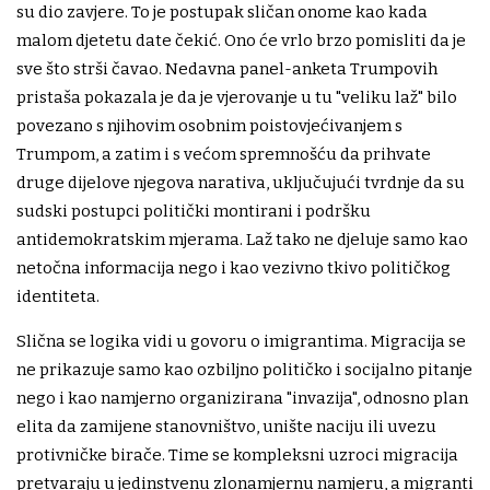
su dio zavjere. To je postupak sličan onome kao kada
malom djetetu date čekić. Ono će vrlo brzo pomisliti da je
sve što strši čavao. Nedavna panel-anketa Trumpovih
pristaša pokazala je da je vjerovanje u tu "veliku laž" bilo
povezano s njihovim osobnim poistovjećivanjem s
Trumpom, a zatim i s većom spremnošću da prihvate
druge dijelove njegova narativa, uključujući tvrdnje da su
sudski postupci politički montirani i podršku
antidemokratskim mjerama. Laž tako ne djeluje samo kao
netočna informacija nego i kao vezivno tkivo političkog
identiteta.
Slična se logika vidi u govoru o imigrantima. Migracija se
ne prikazuje samo kao ozbiljno političko i socijalno pitanje
nego i kao namjerno organizirana "invazija", odnosno plan
elita da zamijene stanovništvo, unište naciju ili uvezu
protivničke birače. Time se kompleksni uzroci migracija
pretvaraju u jedinstvenu zlonamjernu namjeru, a migranti