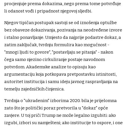
procjenjuje prema dokazima, nego prema tome potvrđuje
li odanost vođi i pripadnost njegovoj sljedbi.
Njegov tipičan postupak sastoji se od iznošenja optužbe
bez obaveze dokazivanja, pozivanja na neodređene izvore
i stalno ponavljanje. Umjesto da najprije podastre dokaz, a
zatim zaključak, tvrdnju formulira kao mogućnost -
"mnogi ljudi to govore", "postavljaju se pitanja" - nakon
čega samo njezino cirkuliranje postaje navodnom
potvrdom. Akademske analize to opisuju kao
argumentaciju koja potkopava pretpostavku istinitosti,
autoritet institucija i samu ideju javnog raspravljanja na
temelju zajedničkih činjenica.
Tvrdnja o "ukradenim" izborima 2020. bila je prijelomna
zato što je politički poraz pretvorila u "dokaz" opće
zavjere. U toj priči Trump ne može legalno izgubiti: ako
izgubi, izbori su namješteni; ako institucije to ospore, i one