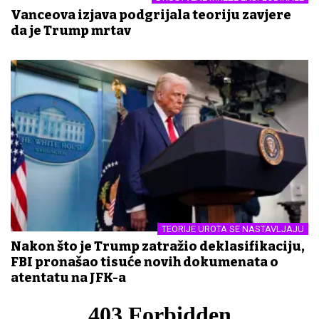
Vanceova izjava podgrijala teoriju zavjere
da je Trump mrtav
TEORIJE UROTA SE NASTAVLJAJU
Nakon što je Trump zatražio deklasifikaciju,
FBI pronašao tisuće novih dokumenata o
atentatu na JFK-a