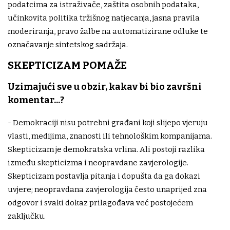
podatcima za istraživače, zaštita osobnih podataka,
učinkovita politika tržišnog natjecanja, jasna pravila
moderiranja, pravo žalbe na automatizirane odluke te
označavanje sintetskog sadržaja.
SKEPTICIZAM POMAŽE
Uzimajući sve u obzir, kakav bi bio završni
komentar...?
- Demokraciji nisu potrebni građani koji slijepo vjeruju
vlasti, medijima, znanosti ili tehnološkim kompanijama.
Skepticizam je demokratska vrlina. Ali postoji razlika
između skepticizma i neopravdane zavjerologije.
Skepticizam postavlja pitanja i dopušta da ga dokazi
uvjere; neopravdana zavjerologija često unaprijed zna
odgovor i svaki dokaz prilagođava već postojećem
zaključku.