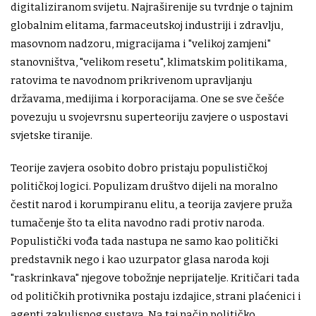
digitaliziranom svijetu. Najraširenije su tvrdnje o tajnim
globalnim elitama, farmaceutskoj industriji i zdravlju,
masovnom nadzoru, migracijama i "velikoj zamjeni"
stanovništva, "velikom resetu", klimatskim politikama,
ratovima te navodnom prikrivenom upravljanju
državama, medijima i korporacijama. One se sve češće
povezuju u svojevrsnu superteoriju zavjere o uspostavi
svjetske tiranije.
Teorije zavjera osobito dobro pristaju populističkoj
političkoj logici. Populizam društvo dijeli na moralno
čestit narod i korumpiranu elitu, a teorija zavjere pruža
tumačenje što ta elita navodno radi protiv naroda.
Populistički vođa tada nastupa ne samo kao politički
predstavnik nego i kao uzurpator glasa naroda koji
"raskrinkava" njegove tobožnje neprijatelje. Kritičari tada
od političkih protivnika postaju izdajice, strani plaćenici i
agenti zakulisnog sustava. Na taj način političko