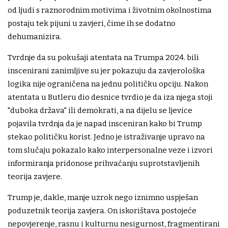
od ljudi s raznorodnim motivima i životnim okolnostima
postaju tek pijuni u zavjeri, čime ih se dodatno
dehumanizira.
Tvrdnje da su pokušaji atentata na Trumpa 2024. bili
inscenirani zanimljive su jer pokazuju da zavjerološka
logika nije ograničena na jednu političku opciju. Nakon
atentata u Butleru dio desnice tvrdio je da iza njega stoji
"duboka država" ili demokrati, a na dijelu se ljevice
pojavila tvrdnja da je napad insceniran kako bi Trump
stekao političku korist. Jedno je istraživanje upravo na
tom slučaju pokazalo kako interpersonalne veze i izvori
informiranja pridonose prihvaćanju suprotstavljenih
teorija zavjere.
Trump je, dakle, manje uzrok nego iznimno uspješan
poduzetnik teorija zavjera. On iskorištava postojeće
nepovjerenje, rasnu i kulturnu nesigurnost, fragmentirani