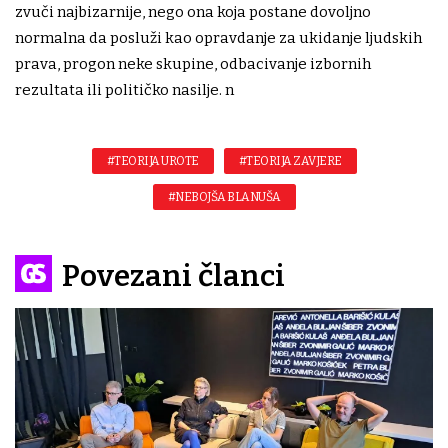
zvuči najbizarnije, nego ona koja postane dovoljno
normalna da posluži kao opravdanje za ukidanje ljudskih
prava, progon neke skupine, odbacivanje izbornih
rezultata ili političko nasilje. n
#TEORIJA UROTE
#TEORIJA ZAVJERE
#NEBOJŠA BLANUŠA
Povezani članci