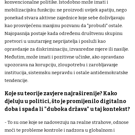
konvencionalne politike. Istodobno može imati i
mobilizacijsku funkciju: ne proizvodi uvijek apatiju, nego
ponekad stvara aktivne zajednice koje sebe doživljavaju
kao prosvijećenu manjinu pozvanu da "probudi" ostale.
Najopasnija postaje kada određenu društvenu skupinu
pretvori u unutarnjeg neprijatelja i posluži kao
opravdanje za diskriminaciju, izvanredne mjere ili nasilje.
Međutim, može imati i pozitivne učinke, ako opravdano
upozorava na korupciju, zloupotrebu i zarobljavanje
institucija, sistemsku nepravdu i ostale antidemokratske
tendencije.
Koje su teorije zavjere najraširenije? Kako
djeluju u politici, što je promijenilo digitalno
doba i spada li "duboka država" u taj kontekst?
- To su one koje se nadovezuju na realne strahove, odnose
moći te probleme kontrole i nadzora u globalnom i