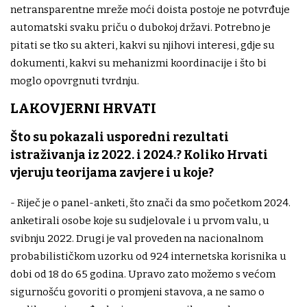
netransparentne mreže moći doista postoje ne potvrđuje
automatski svaku priču o dubokoj državi. Potrebno je
pitati se tko su akteri, kakvi su njihovi interesi, gdje su
dokumenti, kakvi su mehanizmi koordinacije i što bi
moglo opovrgnuti tvrdnju.
LAKOVJERNI HRVATI
Što su pokazali usporedni rezultati
istraživanja iz 2022. i 2024.? Koliko Hrvati
vjeruju teorijama zavjere i u koje?
- Riječ je o panel-anketi, što znači da smo početkom 2024.
anketirali osobe koje su sudjelovale i u prvom valu, u
svibnju 2022. Drugi je val proveden na nacionalnom
probabilističkom uzorku od 924 internetska korisnika u
dobi od 18 do 65 godina. Upravo zato možemo s većom
sigurnošću govoriti o promjeni stavova, a ne samo o