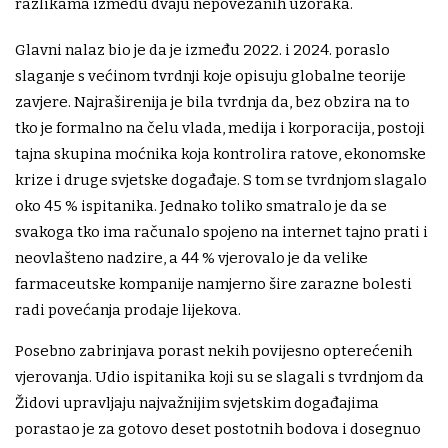
razlikama između dvaju nepovezanih uzoraka.
Glavni nalaz bio je da je između 2022. i 2024. poraslo
slaganje s većinom tvrdnji koje opisuju globalne teorije
zavjere. Najraširenija je bila tvrdnja da, bez obzira na to
tko je formalno na čelu vlada, medija i korporacija, postoji
tajna skupina moćnika koja kontrolira ratove, ekonomske
krize i druge svjetske događaje. S tom se tvrdnjom slagalo
oko 45 % ispitanika. Jednako toliko smatralo je da se
svakoga tko ima računalo spojeno na internet tajno prati i
neovlašteno nadzire, a 44 % vjerovalo je da velike
farmaceutske kompanije namjerno šire zarazne bolesti
radi povećanja prodaje lijekova.
Posebno zabrinjava porast nekih povijesno opterećenih
vjerovanja. Udio ispitanika koji su se slagali s tvrdnjom da
Židovi upravljaju najvažnijim svjetskim događajima
porastao je za gotovo deset postotnih bodova i dosegnuo