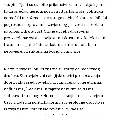
skupini. Ljudi su osobito prijemčivi za takva objašnjenja
kada osjećaju nesigurnost, gubitak kontrole, političku
nemoć ili ugroženost vlastitoga načina života. No bilo bi
pogrešno neopravdanu zavjerologiju svesti na osobnu
patologiju ili glupost. Ona je uvijek i društveno
proizvedena: ovisi o povijesnim iskustvima, kolektivnim
traumama, političkim sukobima, institucionalnom
nepovjerenju i akterima koji ju ciljano šire.
Njezni povijesni oblici znatno su stariji od modernog
društva. Starovjekovni religijski okviri predočavanja
dobra i zla i srednjovjekovna tumačenja o hereticima,
vješticama, Židovima ili tajnim vjerskim sektama
sadržavali su mnoge elemente kasnijih teorija zavjera.
Usto, moderna politička forma zavjerologije osobito se
razvija nakon Francuske revolucije, kada se