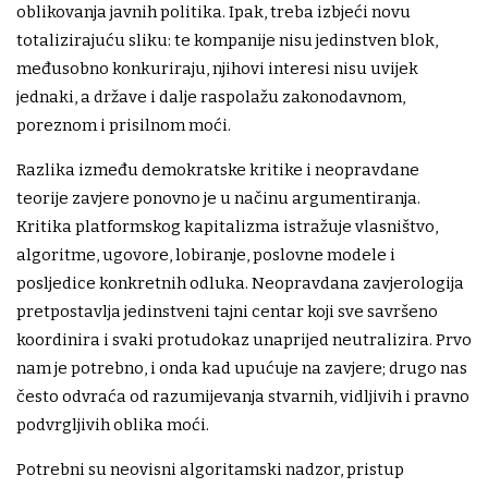
oblikovanja javnih politika. Ipak, treba izbjeći novu
totalizirajuću sliku: te kompanije nisu jedinstven blok,
međusobno konkuriraju, njihovi interesi nisu uvijek
jednaki, a države i dalje raspolažu zakonodavnom,
poreznom i prisilnom moći.
Razlika između demokratske kritike i neopravdane
teorije zavjere ponovno je u načinu argumentiranja.
Kritika platformskog kapitalizma istražuje vlasništvo,
algoritme, ugovore, lobiranje, poslovne modele i
posljedice konkretnih odluka. Neopravdana zavjerologija
pretpostavlja jedinstveni tajni centar koji sve savršeno
koordinira i svaki protudokaz unaprijed neutralizira. Prvo
nam je potrebno, i onda kad upućuje na zavjere; drugo nas
često odvraća od razumijevanja stvarnih, vidljivih i pravno
podvrgljivih oblika moći.
Potrebni su neovisni algoritamski nadzor, pristup