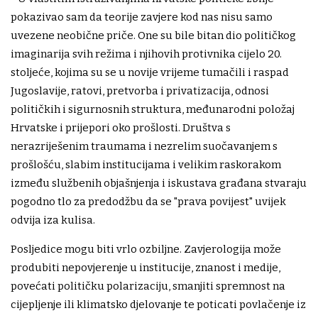
pokazivao sam da teorije zavjere kod nas nisu samo
uvezene neobične priče. One su bile bitan dio političkog
imaginarija svih režima i njihovih protivnika cijelo 20.
stoljeće, kojima su se u novije vrijeme tumačili i raspad
Jugoslavije, ratovi, pretvorba i privatizacija, odnosi
političkih i sigurnosnih struktura, međunarodni položaj
Hrvatske i prijepori oko prošlosti. Društva s
nerazriješenim traumama i nezrelim suočavanjem s
prošlošću, slabim institucijama i velikim raskorakom
između službenih objašnjenja i iskustava građana stvaraju
pogodno tlo za predodžbu da se "prava povijest" uvijek
odvija iza kulisa.
Posljedice mogu biti vrlo ozbiljne. Zavjerologija može
produbiti nepovjerenje u institucije, znanost i medije,
povećati političku polarizaciju, smanjiti spremnost na
cijepljenje ili klimatsko djelovanje te poticati povlačenje iz