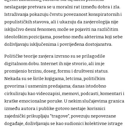
neslaganje pretvara se u moralni rat između dobra i zla.
Istraživanja pokazuju čvrstu povezanost konspiratornih i
populističkih stavova, ali i ukazuju da zavjerologija nije
isključivo desni fenomen; može se pojaviti na različitim
ideološkim pozicijama, posebno među akterima koji sebe
doživljavaju isključenima i povrijeđena dostojanstva.
Političke teorije zavjera izvrsno su se prilagodile
digitalnom dobu. Internet ih nije stvorio, ali im je
promijenio brzinu, doseg, formu i društveni status.
Nekada su se širile knjigama, letcima, političkim
govorima i usmenim predajama; danas istodobno
cirkuliraju kao videozapisi, memovi, podcasti, komentari i
kratke emocionalne poruke. U nekim slučajevima granica
između autora i publike gotovo nestaje: korisnici
zajednički prikupljaju "tragove", povezuju nepovezane
događaje, doživljavaju se kao sudionici kolektivne istrage