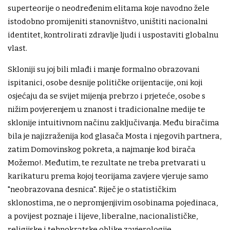
superteorije o neodređenim elitama koje navodno žele
istodobno promijeniti stanovništvo, uništiti nacionalni
identitet, kontrolirati zdravlje ljudi i uspostaviti globalnu
vlast.
Skloniji su joj bili mlađi i manje formalno obrazovani
ispitanici, osobe desnije političke orijentacije, oni koji
osjećaju da se svijet mijenja prebrzo i prjeteće, osobe s
nižim povjerenjem u znanost i tradicionalne medije te
sklonije intuitivnom načinu zaključivanja. Među biračima
bila je najizraženija kod glasača Mosta i njegovih partnera,
zatim Domovinskog pokreta, a najmanje kod birača
Možemo!. Međutim, te rezultate ne treba pretvarati u
karikaturu prema kojoj teorijama zavjere vjeruje samo
"neobrazovana desnica". Riječ je o statističkim
sklonostima, ne o nepromjenjivim osobinama pojedinaca,
a povijest poznaje i lijeve, liberalne, nacionalističke,
religijske i tehnokratske oblike zavjerologije.