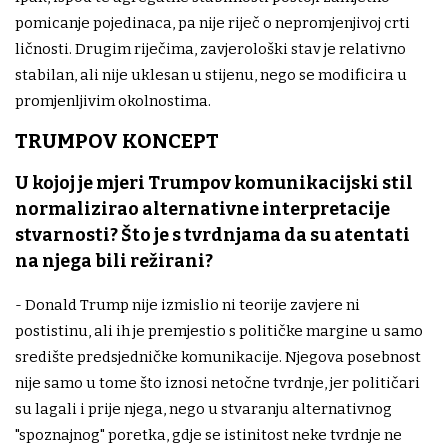
pomicanje pojedinaca, pa nije riječ o nepromjenjivoj crti
ličnosti. Drugim riječima, zavjerološki stav je relativno
stabilan, ali nije uklesan u stijenu, nego se modificira u
promjenljivim okolnostima.
TRUMPOV KONCEPT
U kojoj je mjeri Trumpov komunikacijski stil
normalizirao alternativne interpretacije
stvarnosti? Što je s tvrdnjama da su atentati
na njega bili režirani?
- Donald Trump nije izmislio ni teorije zavjere ni
postistinu, ali ih je premjestio s političke margine u samo
središte predsjedničke komunikacije. Njegova posebnost
nije samo u tome što iznosi netočne tvrdnje, jer političari
su lagali i prije njega, nego u stvaranju alternativnog
"spoznajnog" poretka, gdje se istinitost neke tvrdnje ne