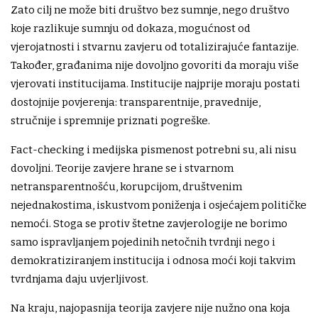
Zato cilj ne može biti društvo bez sumnje, nego društvo
koje razlikuje sumnju od dokaza, mogućnost od
vjerojatnosti i stvarnu zavjeru od totalizirajuće fantazije.
Također, građanima nije dovoljno govoriti da moraju više
vjerovati institucijama. Institucije najprije moraju postati
dostojnije povjerenja: transparentnije, pravednije,
stručnije i spremnije priznati pogreške.
Fact-checking i medijska pismenost potrebni su, ali nisu
dovoljni. Teorije zavjere hrane se i stvarnom
netransparentnošću, korupcijom, društvenim
nejednakostima, iskustvom poniženja i osjećajem političke
nemoći. Stoga se protiv štetne zavjerologije ne borimo
samo ispravljanjem pojedinih netočnih tvrdnji nego i
demokratiziranjem institucija i odnosa moći koji takvim
tvrdnjama daju uvjerljivost.
Na kraju, najopasnija teorija zavjere nije nužno ona koja