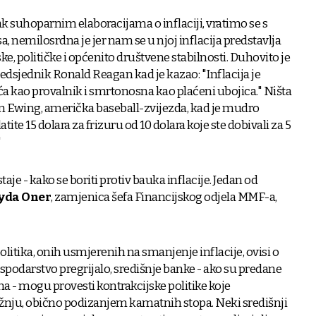
ak suhoparnim elaboracijama o inflaciji, vratimo se s
sa, nemilosrdna je jer nam se u njoj inflacija predstavlja
 političke i općenito društvene stabilnosti. Duhovito je
edsjednik Ronald Reagan kad je kazao: "Inflacija je
ća kao provalnik i smrtonosna kao plaćeni ubojica." Ništa
m Ewing, američka baseball-zvijezda, kad je mudro
latite 15 dolara za frizuru od 10 dolara koje ste dobivali za 5
"
je - kako se boriti protiv bauka inflacije. Jedan od
yda Oner
, zamjenica šefa Financijskog odjela MMF-a,
politika, onih usmjerenih na smanjenje inflacije, ovisi o
spodarstvo pregrijalo, središnje banke - ako su predane
na - mogu provesti kontrakcijske politike koje
nju, obično podizanjem kamatnih stopa. Neki središnji