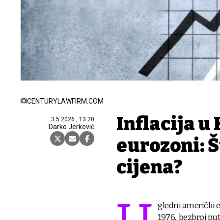
CENTURYLAWFIRM.COM
Inflacija u
3.5.2026., 13:20
Darko Jerković
eurozoni: Št
cijena?
gledni američki 
1976., bezbroj put