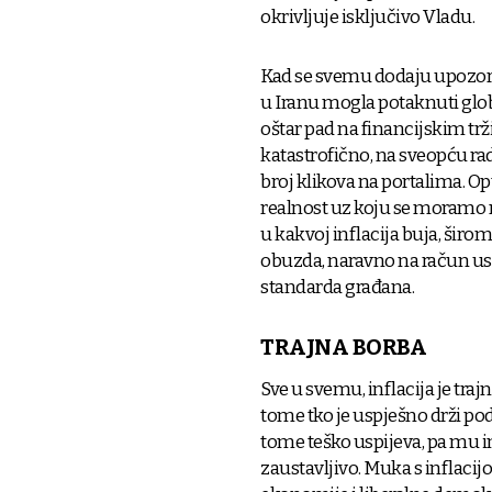
okrivljuje isključivo Vladu.
Kad se svemu dodaju upozoren
u Iranu mogla potaknuti global
oštar pad na financijskim trži
katastrofično, na sveopću rad
broj klikova na portalima. Opt
realnost uz koju se moramo nau
u kakvoj inflacija buja, širom
obuzda, naravno na račun usp
standarda građana.
TRAJNA BORBA
Sve u svemu, inflacija je traj
tome tko je uspješno drži p
tome teško uspijeva, pa mu inf
zaustavljivo. Muka s inflaci