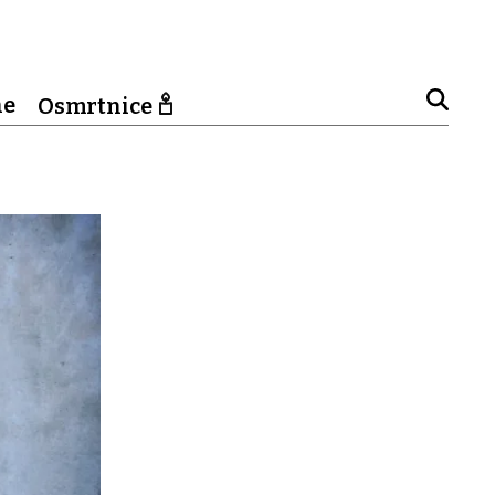
ne
Osmrtnice