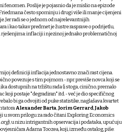
 fenomen. Poslije je pojasnio da je mislio na epizode
 Friedmana često spominju i drugi više ili manje cijenjeni
e. Jer radi se o jednom od najrelevantnijih
i kao takav predmet je žustre rasprave o podrijetlu,
rješenjima: inflaciji i njezinoj jednako problematičnoj
joj definiciji inflacija jednostavno znači rast cijena.
 obično povezuje s tim pojmom - npr. previše novca koji se
ika dostupnih na tržištu rada (i stoga, cinično, premalo
 koji postaje "degradiran" itd. - već je dio specifičnog
ebalo bi ga odvojiti od puke statistike, naglašava kvartet
ntatora
Alexander Barta
,
Jorim Gerrard
,
Jakob
oji u svom prilogu za rado čitani Exploring Economics
.org
), u nizu intrigantnih opservacija i podataka, upućuju
vjesničara Adama Toozea, koji, između ostalog, piše: