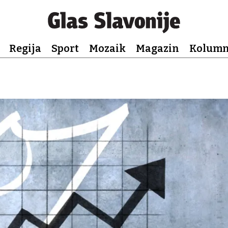
Regija
Sport
Mozaik
Magazin
Kolum