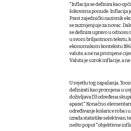
"Inflacija se definira kao opć
šokovima ponude. Inflacija 
Pravi zajednički nazivnik ek
se razmjenjuje za novac. Dakle
se definira upravo u odnosu n
u svom briljantnom tekstu, k
ekonomskom kontekstu 1860-i
valute, a ne na promjene cije
Valuta je uzrok inflacije, a ne
U svjetlu tog zapažanja, Tooze
definirati kao promjena u uvj
doživljava (3) određena skupina
aparat." Konačno, elementarno
određivanje košarice roba i u
izrada statistike selektivan, te
nešto poput "objektivne inflac