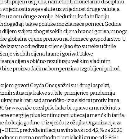
čitim stupnjem uspjeha, nametnuti monetarnu disciplinu
 vrijednosti svoje valute uz vrijednost druge valute, a
ike uz onu druge zemlje. Međutim, kada inflaciju
i događaji, takve politike možda neće pomoći. Godine
la diljem svijeta zbog visokih cijena hrane i goriva, mnoge
soke globalne cijene prenesu na domaće gospodarstvo. U
izravno određivati ​​cijene (kao što su neke učinile
šenje visokih cijena hrane i goriva). Takve
vanja cijena obično rezultiraju velikim vladinim
 bi se proizvođačima kompenzirao izgubljeni prihod.
ojem govori Ceyda Oner, važni su i drugi aspekti,
riznih situacija kakve su bile, primjerice, pandemija
krajinski rat i sad američko-izraelski rat protiv Irana.
C (
www.cnbc.com
) piše kako bi upravo američki rat s
jene energije, plus kontinuirani utjecaj američkih tarifa,
 do kraja godine. U izvješću iz ožujka Organizacija za
 OECD, predviđa inflaciju svih stavki od 4,2 % za 2026.
u odnosu prema prethodnoj projekciji grupe od 2,8 % i