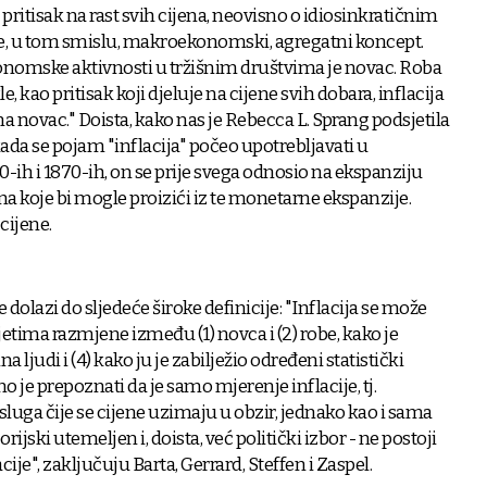
i pritisak na rast svih cijena, neovisno o idiosinkratičnim
je, u tom smislu, makroekonomski, agregatni koncept.
onomske aktivnosti u tržišnim društvima je novac. Roba
, kao pritisak koji djeluje na cijene svih dobara, inflacija
a novac." Doista, kako nas je Rebecca L. Sprang podsjetila
ada se pojam "inflacija" počeo upotrebljavati u
h i 1870-ih, on se prije svega odnosio na ekspanziju
na koje bi mogle proizići iz te monetarne ekspanzije.
 cijene.
 dolazi do sljedeće široke definicije: "Inflacija se može
etima razmjene između (1) novca i (2) robe, kako je
 ljudi i (4) kako ju je zabilježio određeni statistički
 je prepoznati da je samo mjerenje inflacije, tj.
sluga čije se cijene uzimaju u obzir, jednako kao i sama
orijski utemeljen i, doista, već politički izbor - ne postoji
ije", zaključuju Barta, Gerrard, Steffen i Zaspel.