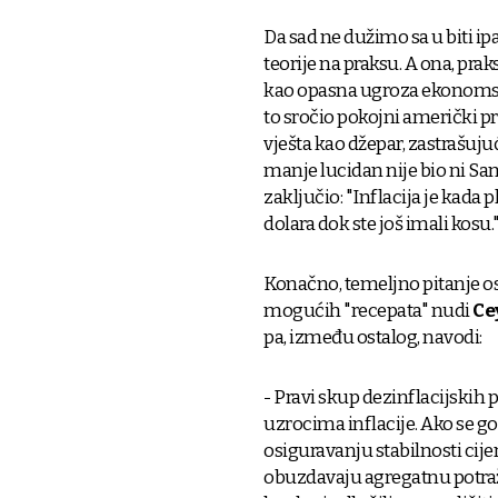
Da sad ne dužimo sa u biti ip
teorije na praksu. A ona, prak
kao opasna ugroza ekonomske,
to sročio pokojni američki pr
vješta kao džepar, zastrašuju
manje lucidan nije bio ni Sa
zaključio: "Inflacija je kada p
dolara dok ste još imali kosu.
Konačno, temeljno pitanje osta
mogućih "recepata" nudi
Ce
pa, između ostalog, navodi:
- Pravi skup dezinflacijskih 
uzrocima inflacije. Ako se go
osiguravanju stabilnosti cije
obuzdavaju agregatnu potraž