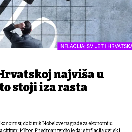
INFLACIJA: SVIJET I HRVATSK
 Hrvatskoj najviša u
o stoji iza rasta
ekonomist, dobitnik Nobelove nagrade za ekonomiju
a citirani Milton Friedman tvrdio je da je inflacija uvijek i