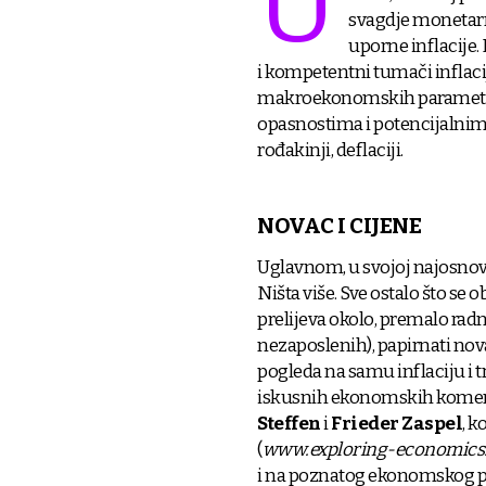
U
svagdje monetarni
uporne inflacije.
i kompetentni tumači inflacij
makroekonomskih parametara 
opasnostima i potencijalnim 
rođakinji, deflaciji.
NOVAC I CIJENE
Uglavnom, u svojoj najosnovni
Ništa više. Sve ostalo što se
prelijeva okolo, premalo radn
nezaposlenih), papirnati novac
pogleda na samu inflaciju i tr
iskusnih ekonomskih kome
Steffen
i
Frieder Zaspel
, k
(
www.exploring-economics
i na poznatog ekonomskog po