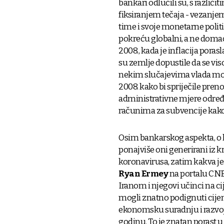
bankari odlučili su, s razli
fiksiranjem tečaja - vezanjem
time i svoje monetarne polit
pokreću globalni, a ne domać
2008., kada je inflacija poras
su zemlje dopustile da se vi
nekim slučajevima vlada može 
2008. kako bi spriječile preno
administrativne mjere određi
računima za subvencije kako
Osim bankarskog aspekta, o k
ponajviše oni generirani iz k
koronavirusa, zatim kakva je u
Ryan Ermey
na portalu CNB
Iranom i njegovi učinci na ci
mogli znatno podignuti cijene
ekonomsku suradnju i razvoj -
godinu. To je znatan porast 