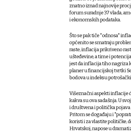
znatno iznad najnovije procj
forum suradnje 37 vlada, am
i ekonomskih podataka.
Što se pak tiče "odnosa" inflac
općenito se smatraju proble
raste, inflacija prikriveno r
ušteđevine, a time i potencij
jest da inflacija tiho nagriz
planer u financijskoj tvrtki 
bodova u indeksu potrošačkih 
Višeznačni aspekti inflacije
kakva su ova sadašnja. U svojo
i društvena i politička pojav
Pritom se događaju i "popratne
koristi i za vlastite političk
Hrvatskoj, napose u dramatiz