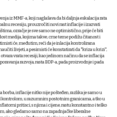
ja iz MMF-a, koji naglašava da bi daljnja eskalacija rata
nu recesiju, prouzročiti novi rast inflacije i izazvati
štima, ozračje je sve samo ne optimistično, prije će biti
ost medija, kojima takve, crne teme podižu čitanost i
imisti će, međutim, reći da je inlacija kontrolirana
čiti živjeti, a pesimisti će konstatirati da "kriza u krizi",
 otvara vrata recesiji, kao jedinom načinu da se inflacija
oravanja razvoja, rasta BDP-a, pada proizvodnje i pada
na borba, inflacije nitko nije pošteđen, razlika je samo u
od kontrolom, u razumnim postotnim granicama, a tko u
latorni pritisci, s njima i cijene, rastu konstantno i teško
jom, ako gledamo samo na zapadnjačke liberalne