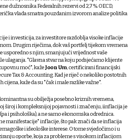
ene dužnosnika Federalnih rezervi od 2,7 %. OECD,
erička vlada smatra pouzdanim izvorom analize politika
ije i investicija, za investitore razdoblja visoke inflacije
mom. Drugim riječima, dok vaš portfelj tijekom vremena
aste usporedno s njim, smanjujući vrijednost vaše
ale ulaganja. "Glavna stvar na koju podsjećamo klijente
a kupovnu moć", kaže
Joon Um
, certificirani financijski
Secure Tax & Accounting. Kad je riječ o nekoliko postotnih
cijena, kaže da su "čak i male razlike važne".
 dominantna su obilježja posebno kriznih vremena,
j široj i kompleksnijoj pojavnosti i značenju, iinflacija je
a (pa i psihološka), a ne samo ekonomska odrednica.
 manifestacije" inflacije, što pak znači da se inflacija
e, demagoške i ideološke interese. O tome svjedočimo i u
iranju oporbe, koja za probleme s visokom inflacijom