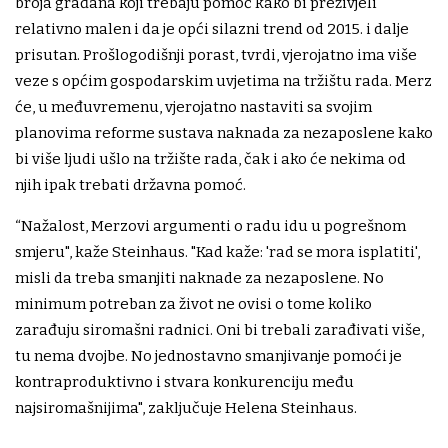
broja građana koji trebaju pomoć kako bi preživjeli
relativno malen i da je opći silazni trend od 2015. i dalje
prisutan. Prošlogodišnji porast, tvrdi, vjerojatno ima više
veze s općim gospodarskim uvjetima na tržištu rada. Merz
će, u međuvremenu, vjerojatno nastaviti sa svojim
planovima reforme sustava naknada za nezaposlene kako
bi više ljudi ušlo na tržište rada, čak i ako će nekima od
njih ipak trebati državna pomoć.
“Nažalost, Merzovi argumenti o radu idu u pogrešnom
smjeru", kaže Steinhaus. "Kad kaže: 'rad se mora isplatiti',
misli da treba smanjiti naknade za nezaposlene. No
minimum potreban za život ne ovisi o tome koliko
zarađuju siromašni radnici. Oni bi trebali zarađivati više,
tu nema dvojbe. No jednostavno smanjivanje pomoći je
kontraproduktivno i stvara konkurenciju među
najsiromašnijima", zaključuje Helena Steinhaus.