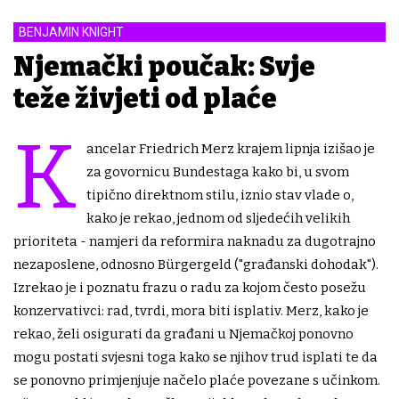
BENJAMIN KNIGHT
Njemački poučak: Svje
teže živjeti od plaće
K
ancelar Friedrich Merz krajem lipnja izišao je
za govornicu Bundestaga kako bi, u svom
tipično direktnom stilu, iznio stav vlade o,
kako je rekao, jednom od sljedećih velikih
prioriteta - namjeri da reformira naknadu za dugotrajno
nezaposlene, odnosno Bürgergeld ("građanski dohodak").
Izrekao je i poznatu frazu o radu za kojom često posežu
konzervativci: rad, tvrdi, mora biti isplativ. Merz, kako je
rekao, želi osigurati da građani u Njemačkoj ponovno
mogu postati svjesni toga kako se njihov trud isplati te da
se ponovno primjenjuje načelo plaće povezane s učinkom.