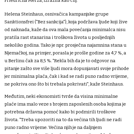
Friedricha Merza, izrazila kao cilj.
Helena Steinhaus, osnivačica kampanjske grupe
Sanktionsfrei ("Bez sankcija"), koja podržava ljude koji žive
od naknada, kaže da ova mala povećanja minimalca nisu
pratila rast stanarina i troškova života u posljednjih
nekoliko godina. Tako je npr. prosječna najamnina stana u
Njemačkoj, na primjer, porasla je prošle godine za 4,7 %, a
u Berlinu čak za 8,5 %. "Rekla bih da je to odgovor na
pitanje zašto sve više ljudi mora dopunjavati svoje prihode
jer minimalna plaća, čak i kad se radi puno radno vrijeme,
ne pokriva ono što bi trebala pokrivati", kaže Steinhaus.
Međutim, neki ekonomisti tvrde da visina minimalne
plaće ima malo veze s brojem zaposlenih osoba kojima je
potrebna državna pomoć kako bi podmirili troškove
života. "Treba upozoriti na to da većina tih ljudi ne radi
puno radno vrijeme. Većina njih je na daljnjem