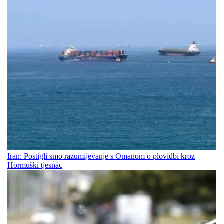
Iran: Postigli smo razumijevanje s Omanom o plovidbi kroz
Hormuški tjesnac