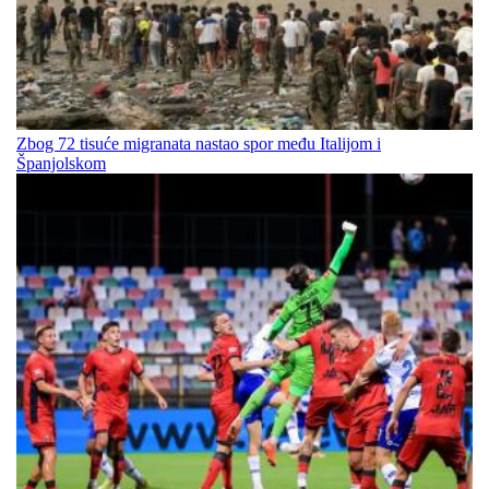
Zbog 72 tisuće migranata nastao spor među Italijom i
Španjolskom