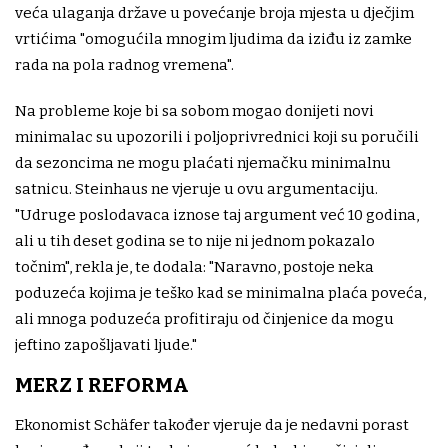
veća ulaganja države u povećanje broja mjesta u dječjim
vrtićima "omogućila mnogim ljudima da iziđu iz zamke
rada na pola radnog vremena".
Na probleme koje bi sa sobom mogao donijeti novi
minimalac su upozorili i poljoprivrednici koji su poručili
da sezoncima ne mogu plaćati njemačku minimalnu
satnicu. Steinhaus ne vjeruje u ovu argumentaciju.
"Udruge poslodavaca iznose taj argument već 10 godina,
ali u tih deset godina se to nije ni jednom pokazalo
točnim", rekla je, te dodala: "Naravno, postoje neka
poduzeća kojima je teško kad se minimalna plaća poveća,
ali mnoga poduzeća profitiraju od činjenice da mogu
jeftino zapošljavati ljude."
MERZ I REFORMA
Ekonomist Schäfer također vjeruje da je nedavni porast