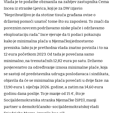
Vlada je te podatke obznanila na zahtjev zastupnika Cema
Incea iz stranke Ljevica, koji je za DW izjavio:
"Neprihvatljivo je da stotine tisuća građana ovise o
državnoj pomoći unatoč tome što su zaposleni. To znači da
poreznim novcem podržavamo niske plaće i održavamo
eksploataciju rada." Ince vjeruje da ti podaci pokazuju
kako je minimalna plaća u Njemačkoj jednostavno
preniska. Iako ju je prethodna vlada znatno povisila i to na
12 eura početkom 2023. Od tada je povećana samo
minimalno, na trenutačnih 12,82 eura po satu. Državno
povjerenstvo za određivanje iznosa minimalne plaće, koja
se sastoji od predstavnika udruga poslodavaca i sindikata,
objavila da će se minimalna plaća povećati u dvije faze: na
13,90 eura 1. siječnja 2026. godine, a zatim na 14,60 eura
godinu dana poslije. To je manje od 15 €, što je
Socijaldemokratska stranka Njemačke (SPD), manji
partner u demokršćansko-socijaldemokratskoj vladi