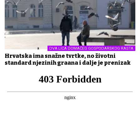
DVA LICA DOMAĆEG GOSPODARSKOG RASTA
Hrvatska ima snažne tvrtke, no životni
standard njezinih građana i dalje je prenizak