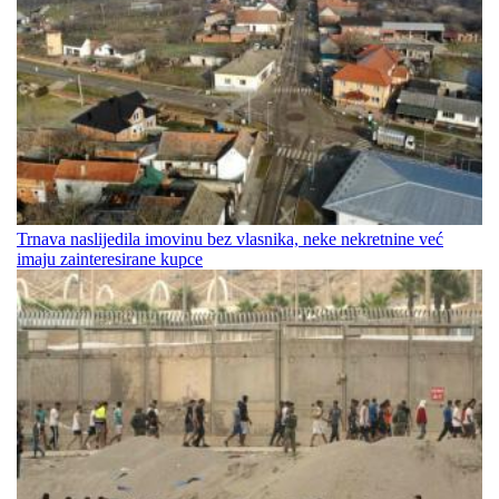
Trnava naslijedila imovinu bez vlasnika, neke nekretnine već
imaju zainteresirane kupce