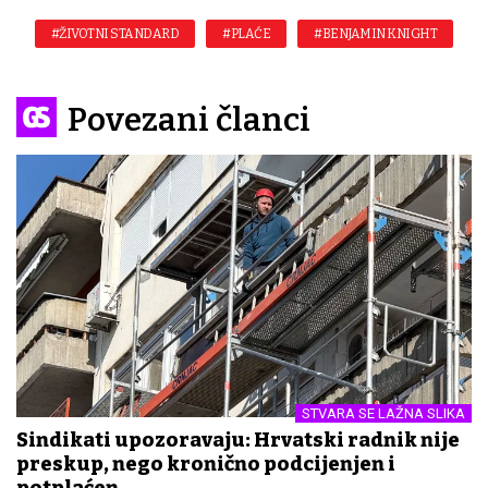
#ŽIVOTNI STANDARD
#PLAĆE
#BENJAMIN KNIGHT
Povezani članci
STVARA SE LAŽNA SLIKA
Sindikati upozoravaju: Hrvatski radnik nije
preskup, nego kronično podcijenjen i
potplaćen