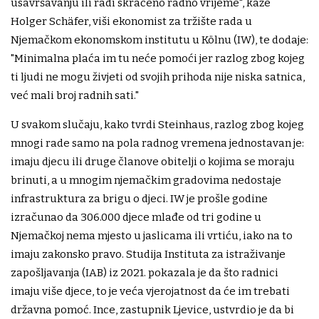
usavršavanju ili radi skraćeno radno vrijeme", kaže
Holger Schäfer, viši ekonomist za tržište rada u
Njemačkom ekonomskom institutu u Kölnu (IW), te dodaje:
"Minimalna plaća im tu neće pomoći jer razlog zbog kojeg
ti ljudi ne mogu živjeti od svojih prihoda nije niska satnica,
već mali broj radnih sati."
U svakom slučaju, kako tvrdi Steinhaus, razlog zbog kojeg
mnogi rade samo na pola radnog vremena jednostavan je:
imaju djecu ili druge članove obitelji o kojima se moraju
brinuti, a u mnogim njemačkim gradovima nedostaje
infrastruktura za brigu o djeci. IW je prošle godine
izračunao da 306.000 djece mlađe od tri godine u
Njemačkoj nema mjesto u jaslicama ili vrtiću, iako na to
imaju zakonsko pravo. Studija Instituta za istraživanje
zapošljavanja (IAB) iz 2021. pokazala je da što radnici
imaju više djece, to je veća vjerojatnost da će im trebati
državna pomoć. Ince, zastupnik Ljevice, ustvrdio je da bi