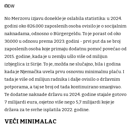
DW
No Merzovu izjavu donekle je oslabila statistika: u 2024.
godini oko 826.000 zaposlenih osoba ovisilo je o socijalnim
naknadama, odnosno o Bürgergeldu. To je porast od oko
30.000 u odnosu prema 2023. godini - prvi put da se broj
zaposlenih osoba koje primaju dodatnu pomoć povećao od
2015. godine, kada je u zemlju ušlo više od milijun
izbjeglica iz Sirije. To je, možda ne slučajno, bila i godina
kada je Njemačka uvela prvu osnovnu minimalnu plaću. I
tada je više od milijun radnika i dalje ovisilo o državnim
potporama, a taj se broj od tada kontinuirano smanjivao.
Te dodatne naknade državu su 2024. godine stajale gotovo
7 milijardi eura, osjetno više nego 5,7 milijardi koje je
država za te svrhe isplatila 2022. godine.
VEĆI MINIMALAC