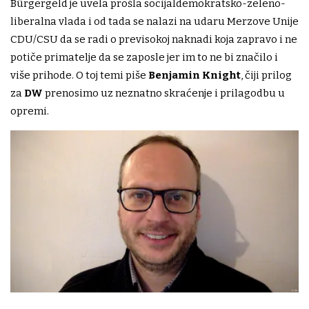
Bürgergeld je uvela prošla socijaldemokratsko-zeleno-
liberalna vlada i od tada se nalazi na udaru Merzove Unije
CDU/CSU da se radi o previsokoj naknadi koja zapravo i ne
potiče primatelje da se zaposle jer im to ne bi značilo i
više prihode. O toj temi piše
Benjamin Knight
, čiji prilog
za
DW
prenosimo uz neznatno skraćenje i prilagodbu u
opremi.