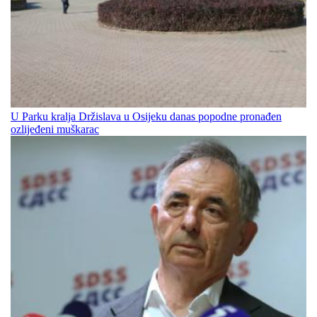
U Parku kralja Držislava u Osijeku danas popodne pronađen
ozlijeđeni muškarac