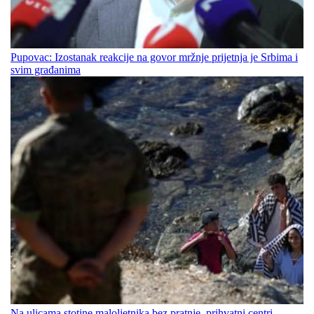
Pupovac: Izostanak reakcije na govor mržnje prijetnja je Srbima i
svim građanima
Na ulicama stotine maloljetnika bez pratnje, prihvatni centri