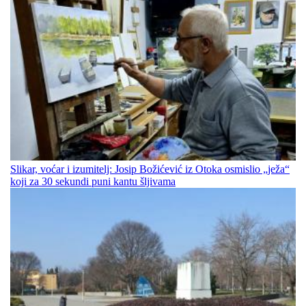
Slikar, voćar i izumitelj: Josip Božićević iz Otoka osmislio „ježa“
koji za 30 sekundi puni kantu šljivama