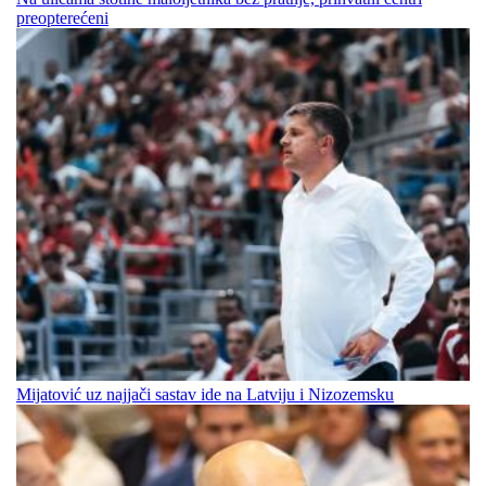
preopterećeni
Mijatović uz najjači sastav ide na Latviju i Nizozemsku