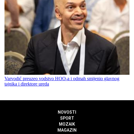
Varvodić preuzeo vodstvo HOO-a i odmah smijenio glavnog
tajnika i direktore ureda
NOVOSTI
SPORT
MOZAIK
MAGAZIN