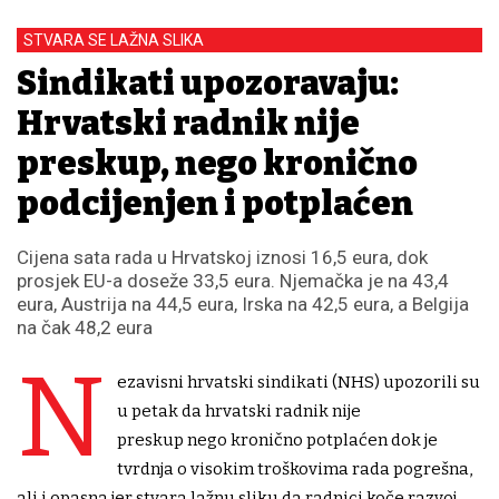
STVARA SE LAŽNA SLIKA
Sindikati upozoravaju:
Hrvatski radnik nije
preskup, nego kronično
podcijenjen i potplaćen
Cijena sata rada u Hrvatskoj iznosi 16,5 eura, dok
prosjek EU-a doseže 33,5 eura. Njemačka je na 43,4
eura, Austrija na 44,5 eura, Irska na 42,5 eura, a Belgija
na čak 48,2 eura
N
ezavisni hrvatski sindikati (NHS) upozorili su
u petak da hrvatski radnik nije
preskup nego kronično potplaćen dok je
tvrdnja o visokim troškovima rada pogrešna,
ali i opasna jer stvara lažnu sliku da radnici koče razvoj