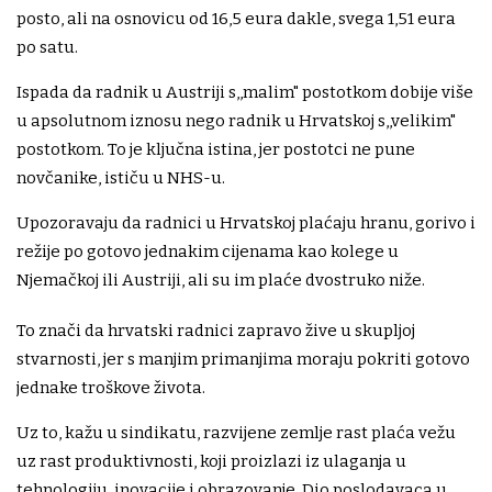
posto, ali na osnovicu od 16,5 eura dakle, svega 1,51 eura
po satu.
Ispada da radnik u Austriji s,,malim" postotkom dobije više
u apsolutnom iznosu nego radnik u Hrvatskoj s,,velikim"
postotkom. To je ključna istina, jer postotci ne pune
novčanike, ističu u NHS-u.
Upozoravaju da radnici u Hrvatskoj plaćaju hranu, gorivo i
režije po gotovo jednakim cijenama kao kolege u
Njemačkoj ili Austriji, ali su im plaće dvostruko niže.
To znači da hrvatski radnici zapravo žive u skupljoj
stvarnosti, jer s manjim primanjima moraju pokriti gotovo
jednake troškove života.
Uz to, kažu u sindikatu, razvijene zemlje rast plaća vežu
uz rast produktivnosti, koji proizlazi iz ulaganja u
tehnologiju, inovacije i obrazovanje. Dio poslodavaca u