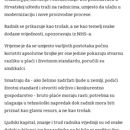
Hrvatskoj uštedu traži na radnicima, umjesto da ulažu u
modernizaciju i nove proizvodne procese.
Radnik se prikazuje kao trošak, a ne kao temelj svake
dodane vrijednosti, upozoravaju iz NHS-a.
Vrijeme je da se umjesto varljivih postotaka počnu
koristiti apsolutne brojke jer one jedine pokazuju stvarnu
razliku u plaći i životnom standardu, poručili su
sindikalci.
Smatraju da - ako želimo zadržati ljude u zemlji, podići
životni standard i stvoriti održivo i konkurentno
gospodarstvo - bruto plaće moraju rasti, potrebna su
ulaganja u tehnološki napredak dok radnik mora biti
priznat kao glavni resurs, a ne kao trošak.
Ljudski kapital, znanje i trud radnika vrjedniji su od svake
dobiti u bilanci, jer bez radnika ne bi bilo ni profita! Sve