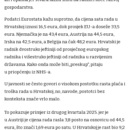
gospodarstva.
Podatci Eurostata kažu suprotno, da cijena sata rada u
Hrvatskoj iznosi 16,5 eura, dok prosjek EU-a doseže 33,5
eura. Njemačka je na 43,4 eura, Austrija na 44,5 eura,
Irska na 42,5 eura, a Belgija na čak 48,2 eura. Hrvatski je
radnik dvostruko jeftiniji od prosječnog europskog
radnika i višestruko jeftiniji od radnika u razvijenim
državama. Kako onda može biti,,preskup", pitaju
u priopćenju iz NHS-a.
U javnosti se često govori o visokom postotku rasta plaća i
troška rada u Hrvatskoj, no, navode, postotci bez
konteksta znače vrlo malo.
To pokazuje primjer iz drugog kvartala 2025. jer je
u Austriji je cijena rada rasla 3,8 posto na osnovicu od 44,5
eura, što znači 1,69 eura po satu. U Hrvatskoj je rast bio 9,2