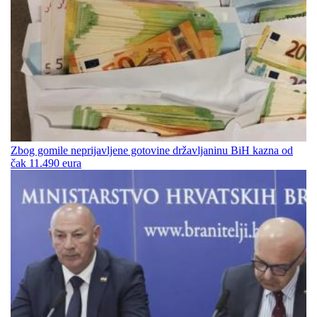
Zbog gomile neprijavljene gotovine državljaninu BiH kazna od
čak 11.490 eura