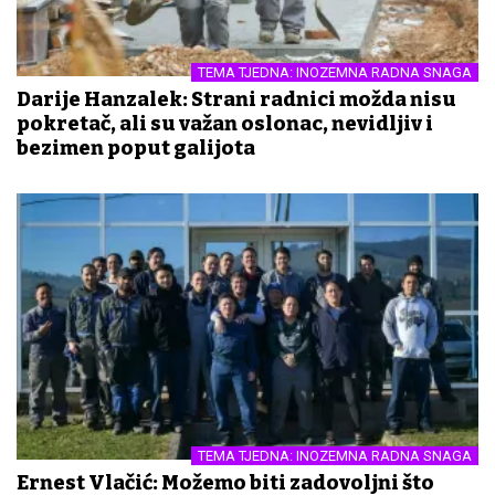
TEMA TJEDNA: INOZEMNA RADNA SNAGA
Darije Hanzalek: Strani radnici možda nisu
pokretač, ali su važan oslonac, nevidljiv i
bezimen poput galijota
TEMA TJEDNA: INOZEMNA RADNA SNAGA
Ernest Vlačić: Možemo biti zadovoljni što