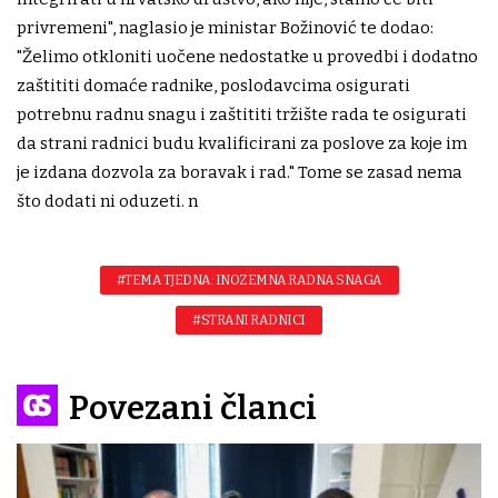
privremeni", naglasio je ministar Božinović te dodao:
"Želimo otkloniti uočene nedostatke u provedbi i dodatno
zaštititi domaće radnike, poslodavcima osigurati
potrebnu radnu snagu i zaštititi tržište rada te osigurati
da strani radnici budu kvalificirani za poslove za koje im
je izdana dozvola za boravak i rad." Tome se zasad nema
što dodati ni oduzeti. n
#TEMA TJEDNA: INOZEMNA RADNA SNAGA
#STRANI RADNICI
Povezani članci