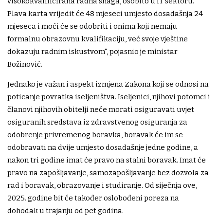
visokokvalificirana radna snaga, osobito u IT sektoru.
Plava karta vrijedit će 48 mjeseci umjesto dosadašnja 24
mjeseca i moći će se odobriti i onima koji nemaju
formalnu obrazovnu kvalifikaciju, već svoje vještine
dokazuju radnim iskustvom", pojasnio je ministar
Božinović.
Jednako je važan i aspekt izmjena Zakona koji se odnosi na
poticanje povratka iseljeništva. Iseljenici, njihovi potomci i
članovi njihovih obitelji neće morati osiguravati uvjet
osiguranih sredstava iz zdravstvenog osiguranja za
odobrenje privremenog boravka, boravak će im se
odobravati na dvije umjesto dosadašnje jedne godine, a
nakon tri godine imat će pravo na stalni boravak. Imat će
pravo na zapošljavanje, samozapošljavanje bez dozvola za
rad i boravak, obrazovanje i studiranje. Od siječnja ove,
2025. godine bit će također oslobođeni poreza na
dohodak u trajanju od pet godina.