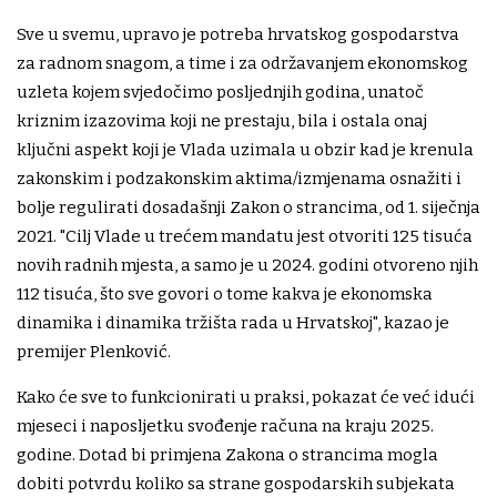
Sve u svemu, upravo je potreba hrvatskog gospodarstva
za radnom snagom, a time i za održavanjem ekonomskog
uzleta kojem svjedočimo posljednjih godina, unatoč
kriznim izazovima koji ne prestaju, bila i ostala onaj
ključni aspekt koji je Vlada uzimala u obzir kad je krenula
zakonskim i podzakonskim aktima/izmjenama osnažiti i
bolje regulirati dosadašnji Zakon o strancima, od 1. siječnja
2021. "Cilj Vlade u trećem mandatu jest otvoriti 125 tisuća
novih radnih mjesta, a samo je u 2024. godini otvoreno njih
112 tisuća, što sve govori o tome kakva je ekonomska
dinamika i dinamika tržišta rada u Hrvatskoj", kazao je
premijer Plenković.
Kako će sve to funkcionirati u praksi, pokazat će već idući
mjeseci i naposljetku svođenje računa na kraju 2025.
godine. Dotad bi primjena Zakona o strancima mogla
dobiti potvrdu koliko sa strane gospodarskih subjekata