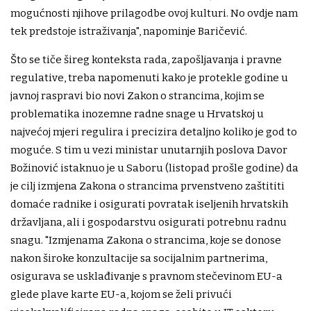
mogućnosti njihove prilagodbe ovoj kulturi. No ovdje nam
tek predstoje istraživanja", napominje Baričević.
Što se tiče šireg konteksta rada, zapošljavanja i pravne
regulative, treba napomenuti kako je protekle godine u
javnoj raspravi bio novi Zakon o strancima, kojim se
problematika inozemne radne snage u Hrvatskoj u
najvećoj mjeri regulira i precizira detaljno koliko je god to
moguće. S tim u vezi ministar unutarnjih poslova Davor
Božinović istaknuo je u Saboru (listopad prošle godine) da
je cilj izmjena Zakona o strancima prvenstveno zaštititi
domaće radnike i osigurati povratak iseljenih hrvatskih
državljana, ali i gospodarstvu osigurati potrebnu radnu
snagu. "Izmjenama Zakona o strancima, koje se donose
nakon široke konzultacije sa socijalnim partnerima,
osigurava se usklađivanje s pravnom stečevinom EU-a
glede plave karte EU-a, kojom se želi privući