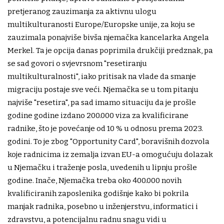
pretjeranog zauzimanja za aktivnu ulogu
multikulturanosti Europe/Europske unije, za koju se
zauzimala ponajviše bivša njemačka kancelarka Angela
Merkel. Ta je opcija danas poprimila drukčiji predznak, pa
se sad govori o svjevrsnom "resetiranju
multikulturalnosti", iako pritisak na vlade da smanje
migraciju postaje sve veći. Njemačka se u tom pitanju
najviše "resetira", pa sad imamo situaciju da je prošle
godine godine izdano 200.000 viza za kvalificirane
radnike, što je povećanje od 10 % u odnosu prema 2023.
godini. To je zbog "Opportunity Card", boravišnih dozvola
koje radnicima iz zemalja izvan EU-a omogućuju dolazak
u Njemačku i traženje posla, uvedenih u lipnju prošle
godine. Inače, Njemačka treba oko 400.000 novih
kvalificiranih zaposlenika godišnje kako bi pokrila
manjak radnika, posebno u inženjerstvu, informatici i
zdravstvu, a potencijalnu radnu snagu vidi u