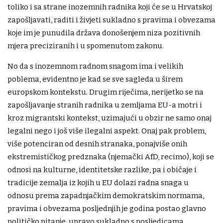
toliko i sa strane inozemnih radnika koji će se u Hrvatskoj
zapošljavati, raditi i živjeti sukladno s pravima i obvezama
koje im je punudila država donošenjem niza pozitivnih
mjera preciziranih i u spomenutom zakonu.
No da s inozemnom radnom snagom ima i velikih
poblema, evidentno je kad se sve sagleda u širem
europskom kontekstu. Drugim riječima, nerijetko se na
zapošljavanje stranih radnika u zemljama EU-a motri i
kroz migrantski kontekst, uzimajući u obzir ne samo onaj
legalni nego i još više ilegalni aspekt. Onaj pak problem,
više potenciran od desnih stranaka, ponajviše onih
ekstremističkog predznaka (njemački AfD, recimo), koji se
odnosi na kulturne, identitetske razlike, pa i običaje i
tradicije zemalja iz kojih u EU dolazi radna snaga u
odnosu prema zapadnjačkim demokratskim normama,
pravima i obvezama posljednjih je godina postao glavno
političko pitanje, upravo sukladno s posljedicama