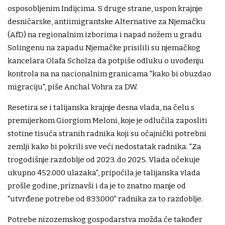
osposobljenim Indijcima. S druge strane, uspon krajnje
desničarske, antiimigrantske Alternative za Njemačku
(AfD) na regionalnim izborima i napad nožem u gradu
Solingenu na zapadu Njemačke prisilili su njemačkog
kancelara Olafa Scholza da potpiše odluku o uvođenju
kontrola na na nacionalnim granicama "kako bi obuzdao
migraciju", piše Anchal Vohra za DW.
Resetira se i talijanska krajnje desna vlada, na čelu s
premijerkom Giorgiom Meloni, koje je odlučila zaposliti
stotine tisuća stranih radnika koji su očajnički potrebni
zemlji kako bi pokrili sve veći nedostatak radnika. "Za
trogodišnje razdoblje od 2023. do 2025. Vlada očekuje
ukupno 452.000 ulazaka", pripoćila je talijanska vlada
prošle godine, priznavši i da je to znatno manje od
"utvrđene potrebe od 833.000" radnika za to razdoblje.
Potrebe nizozemskog gospodarstva možda će također