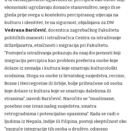
ekonomski ugrožavaju domaće stanovništvo, nego ih se
gleda prije svega u kontekstu percipiranog utjecaja na
kulturu i identitet, te na sigurnost, objašnjava za DW
Vedrana Baričević
, docentica zagrebačkog Fakulteta
političkih znanosti i istraživačica Centra za istraživanje
državljanstva, etničnosti i migracija pri Fakultetu.
"Postojeća istraživanja pokazuju da onaj dio javnosti koji
imigraciju percipira kao problem preferira osobe koje
dolaze iz zemalja i kultura koje smatraju kulturološki
srodnima. Stoga su osobe iz hrvatskog susjedstva, recimo,
Bosne i Hercegovine ili Srbije, bolje prihvaćene od osoba
koje dolaze iz kultura koje se smatraju dalekima ili
stranima", navodi Baričević. Naročito se "muslimane,
posebno one izvan našeg susjedstva, smatra
retrogradnima i potencijalno opasnima". Kada se radi o
ljudima iz Nepala, Indije ili Filipina, postoji skeptičnost oko
"moguće integracije tih osoba u društvo, odnosno