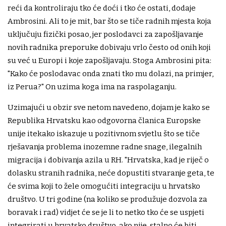
reći da kontroliraju tko će doći i tko će ostati, dodaje
Ambrosini. Ali to je mit, bar što se tiče radnih mjesta koja
uključuju fizički posao, jer poslodavci za zapošljavanje
novih radnika preporuke dobivaju vrlo često od onih koji
su već u Europi i koje zapošljavaju. Stoga Ambrosini pita:
"Kako će poslodavac onda znati tko mu dolazi, na primjer,
iz Perua?" On uzima koga ima na raspolaganju.
Uzimajući u obzir sve netom navedeno, dojam je kako se
Republika Hrvatsku kao odgovorna članica Europske
unije itekako iskazuje u pozitivnom svjetlu što se tiče
rješavanja problema inozemne radne snage, ilegalnih
migracija i dobivanja azila u RH. "Hrvatska, kad je riječ o
dolasku stranih radnika, neće dopustiti stvaranje geta, te
će svima koji to žele omogućiti integraciju u hrvatsko
društvo. U tri godine (na koliko se produžuje dozvola za
boravak i rad) vidjet će se je li to netko tko će se uspjeti
integrirati u hrvatsko društvo, ako nije, stalno će biti