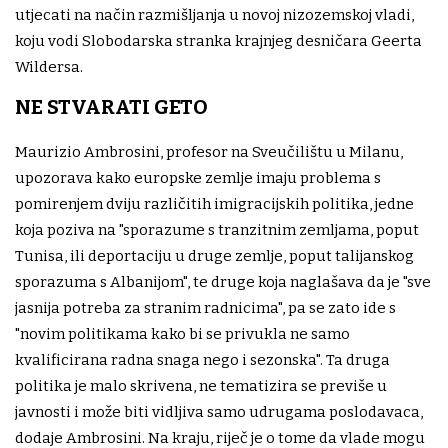
utjecati na način razmišljanja u novoj nizozemskoj vladi,
koju vodi Slobodarska stranka krajnjeg desničara Geerta
Wildersa.
NE STVARATI GETO
Maurizio Ambrosini, profesor na Sveučilištu u Milanu,
upozorava kako europske zemlje imaju problema s
pomirenjem dviju različitih imigracijskih politika, jedne
koja poziva na "sporazume s tranzitnim zemljama, poput
Tunisa, ili deportaciju u druge zemlje, poput talijanskog
sporazuma s Albanijom", te druge koja naglašava da je "sve
jasnija potreba za stranim radnicima", pa se zato ide s
"novim politikama kako bi se privukla ne samo
kvalificirana radna snaga nego i sezonska". Ta druga
politika je malo skrivena, ne tematizira se previše u
javnosti i može biti vidljiva samo udrugama poslodavaca,
dodaje Ambrosini. Na kraju, riječ je o tome da vlade mogu