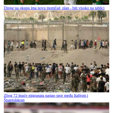
Dinjar na okupu ima novu momčad, plan - biti visoko na tablici
Zbog 72 tisuće migranata nastao spor među Italijom i
Španjolskom