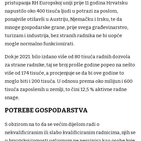
pristupanja RH Europskoj uniji prije 11 godina Hrvatsku
napustilo oko 400 tisuća ljudi u potrazi za poslom,
ponajviše otišavši u Austriju, Njemačku i Irsku, te da
mnoge gospodarske grane, prije svega građevinarstvo,
turizam i industrija, bez stranih radnika ne bi uopće
mogle normalno funkcionirati.
Dok je 2021. bilo izdano više od 80 tisuća radnih dozvola
za strane radnike, taj se broj prošle godine popeo na nešto
više od 174 tisuće, a procjenjuje se da bi ove godine to
moglo biti i 200 tisuća. U odnosu prema oko milijun i 600
tisuća zaposlenih u zemlji, to čini 12,5 % aktivne radne
snage.
POTREBE GOSPODARSTVA
S obzirom na to da se većim dijelom radi o
nekvalificiranim ili slabo kvalificiranim radnicima, njih se
u hrvatskoj javnosti uglavnom ne percipira kao osobe koje