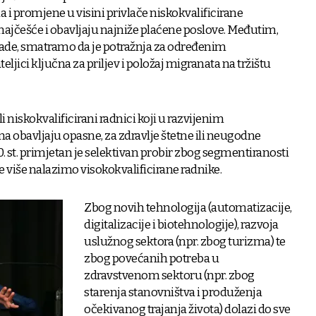
na i promjene u visini privlače niskokvalificirane
 najčešće i obavljaju najniže plaćene poslove. Međutim,
de, smatramo da je potražnja za određenim
jici ključna za priljev i položaj migranata na tržištu
i niskokvalificirani radnici koji u razvijenim
a obavljaju opasne, za zdravlje štetne ili neugodne
. st. primjetan je selektivan probir zbog segmentiranosti
ve više nalazimo visokokvalificirane radnike.
Zbog novih tehnologija (automatizacije,
digitalizacije i biotehnologije), razvoja
uslužnog sektora (npr. zbog turizma) te
zbog povećanih potreba u
zdravstvenom sektoru (npr. zbog
starenja stanovništva i produženja
očekivanog trajanja života) dolazi do sve