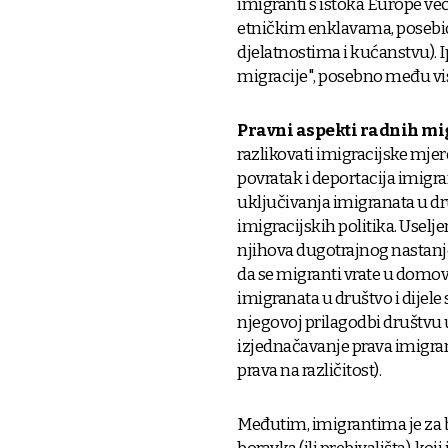
imigranti s istoka Europe već
etničkim enklavama, posebice
djelatnostima i kućanstvu). I
migracije", posebno među v
Pravni aspekti radnih mi
razlikovati imigracijske mjer
povratak i deportacija imigra
uključivanja imigranata u d
imigracijskih politika. Uselj
njihova dugotrajnog nastanj
da se migranti vrate u domov
imigranata u društvo i dijele
njegovoj prilagodbi društvu u
izjednačavanje prava imigran
prava na različitost).
Međutim, imigrantima je za b