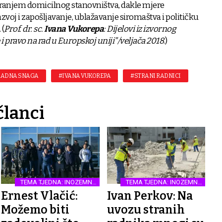
iranjem domicilnog stanovništva, dakle mjere
voj i zapošljavanje, ublažavanje siromaštva i političku
 (
Prof. dr. sc.
Ivana Vukorepa
: Dijelovi iz izvornog
i pravo na rad u Europskoj uniji"/veljača 2018
.)
 RADNA SNAGA
#IVANA VUKOREPA
#STRANI RADNICI
članci
TEMA TJEDNA: INOZEMNA
TEMA TJEDNA: INOZEMNA
RADNA SNAGA
RADNA SNAGA
Ernest Vlačić:
Ivan Perkov: Na
Možemo biti
uvozu stranih