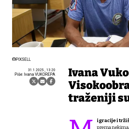
PIXSELL
Ivana Vuko
31.1.2025., 13:20
Piše: Ivana VUKOREPA
Visokoobra
traženiji s
igracije i trži
prema nekima, 