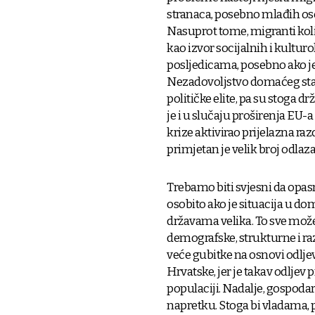
stranaca, posebno mlađih osob
Nasuprot tome, migranti koli
kao izvor socijalnih i kult
posljedicama, posebno ako j
Nezadovoljstvo domaćeg sta
političke elite, pa su stoga d
je i u slučaju proširenja EU-
krize aktivirao prijelazna r
primjetan je velik broj odlaz
Trebamo biti svjesni da opasn
osobito ako je situacija u d
državama velika. To sve može
demografske, strukturne i ra
veće gubitke na osnovi odlj
Hrvatske, jer je takav odlje
populaciji. Nadalje, gospodar
napretku. Stoga bi vladama, 