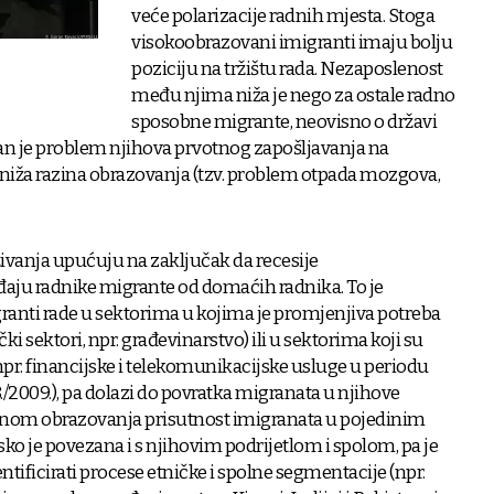
veće polarizacije radnih mjesta. Stoga
visokoobrazovani imigranti imaju bolju
poziciju na tržištu rada. Nezaposlenost
među njima niža je nego za ostale radno
sposobne migrante, neovisno o državi
an je problem njihova prvotnog zapošljavanja na
 niža razina obrazovanja (tzv. problem otpada mozgova,
živanja upućuju na zaključak da recesije
aju radnike migrante od domaćih radnika. To je
ranti rade u sektorima u kojima je promjenjiva potreba
i sektori, npr. građevinarstvo) ili u sektorima koji su
npr. financijske i telekomunikacijske usluge u periodu
/2009.), pa dolazi do povratka migranata u njihove
azinom obrazovanja prisutnost imigranata u pojedinim
o je povezana i s njihovim podrijetlom i spolom, pa je
tificirati procese etničke i spolne segmentacije (npr.