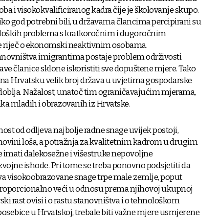
a i visokokvalificiranog kadra čije je školovanje skupo.
ko god potrebni bili, u državama člancima percipirani su
uroloških problema s kratkoročnim i dugoročnim
e riječ o ekonomski neaktivnim osobama.
novništva imigrantima postaje problem održivosti
ržave članice sklone iskoristiti sve dopuštene mjere. Tako
a na Hrvatsku velik broj država u uvjetima gospodarske
azdoblja. Nažalost, unatoč tim ograničavajućim mjerama,
aka mladih i obrazovanih iz Hrvatske.
ost od odljeva najbolje radne snage uvijek postoji,
omovini loša, a potražnja za kvalitetnim kadrom u drugim
 imati dalekosežne i višestruke nepovoljne
zvojne ishode. Pri tome se treba ponovno podsjetiti da
eva visokoobrazovane snage trpe male zemlje, poput
v proporcionalno veći u odnosu prema njihovoj ukupnoj
ski rast ovisi i o rastu stanovništva i o tehnološkom
posebice u Hrvatskoj, trebale biti važne mjere usmjerene