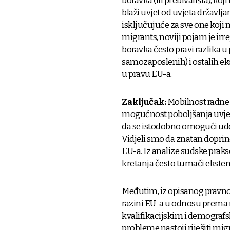
boravka (ili prebivališta), koj
blaži uvjet od uvjeta državlja
isključujuće za sve one koji n
migrants, noviji pojam je irr
boravka često pravi razlika 
samozaposlenih) i ostalih ek
u pravu EU-a.
Zaključak:
Mobilnost radne 
mogućnost poboljšanja uvjeta 
da se istodobno omogući udo
Vidjeli smo da znatan doprin
EU-a. Iz analize sudske prak
kretanja često tumači ekstenz
Međutim, iz opisanog pravno
razini EU-a u odnosu prema n
kvalifikacijskim i demograf
probleme nastoji riješiti mi