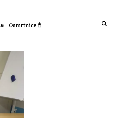
ne
Osmrtnice