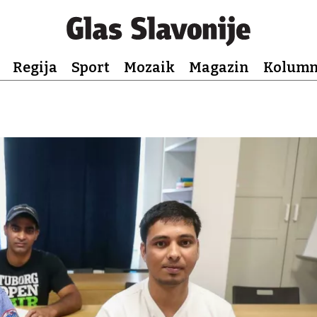
Regija
Sport
Mozaik
Magazin
Kolum