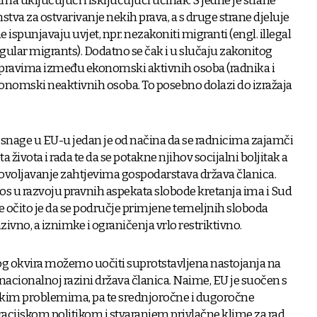
i ima uključujući i isključujući učinak. S jedne je strane
nstva za ostvarivanje nekih prava, a s druge strane djeluje
e ispunjavaju uvjet, npr. nezakoniti migranti (engl. illegal
egular migrants). Dodatno se čak i u slučaju zakonitog
u pravima između ekonomski aktivnih osoba (radnika i
onomski neaktivnih osoba. To posebno dolazi do izražaja
snage u EU-u jedan je od načina da se radnicima zajamči
života i rada te da se potakne njihov socijalni boljitak a
voljavanje zahtjevima gospodarstava država članica.
os u razvoju pravnih aspekata slobode kretanja ima i Sud
se očito je da se područje primjene temeljnih sloboda
ivno, a iznimke i ograničenja vrlo restriktivno.
g okvira možemo uočiti suprotstavljena nastojanja na
acionalnoj razini država članica. Naime, EU je suočen s
skim problemima, pa te srednjoročne i dugoročne
gracijskom politikom i stvaranjem privlačne klime za rad