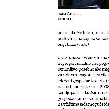
Ivana Vukorepa
PIXSELL
podrijetla. Međutim, primjet
poslovima na kojima se traži
engl. brain waste).
U vezi s nezaposlenosti istra
neproporcionalno više pogađ
razumljivo, posebno ako mig
za radnom snagom (tzv. cikličk
izloženi gospodarskoj krizi (
nakon financijske krize 2008.
zemlje podrijetla. Osim s r
gospodarskim sektorima blisk
na tržištima rada moguće iden