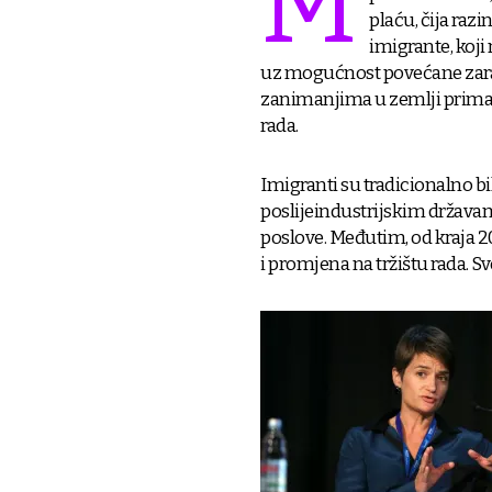
M
plaću, čija razi
imigrante, koji
uz mogućnost povećane zara
zanimanjima u zemlji primatel
rada.
Imigranti su tradicionalno bil
poslijeindustrijskim državam
poslove. Međutim, od kraja 20
i promjena na tržištu rada. S