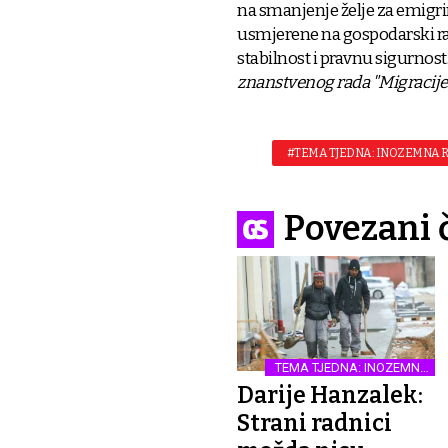
na smanjenje želje za emigr
usmjerene na gospodarski raz
stabilnost i pravnu sigurnost.
znanstvenog rada "Migracije 
#TEMA TJEDNA: INOZEMNA
Povezani 
TEMA TJEDNA: INOZEMNA
RADNA SNAGA
Darije Hanzalek:
Strani radnici