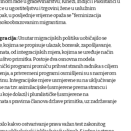
inom rade u građevinarstvu; Kinezi, Indijci i Pakistanci u
 u ugostiteljstvu i trgovini; žene u uslužnim
pak, u posljednje vrijeme opaža se "feminizacija
isokoobrazovanim migrantima.
gracija:
Unutar migracijskih politika uobičajilo se
e, kojima se propisuje ulazak, boravak, zapošljavanje,
nata, od integracijskih mjera, kojima se uređuje način
ruštvo primitka. Postoje dva osnovna modela
enički programi promiču prihvat stranih radnika s ciljem
enja, a privremeni programi osmišljeni su s namjerom
inu. Integracijske mjere usmjerene su na uključivanje
 se na tzv. asimilacijske (usmjerene prema strancu i
 koje dolazi) i pluralističke (usmjerene na
ata s pravima članova države primitka, uz zadržavanje
ilo kakvo ostvarivanje prava važan test zakonitog