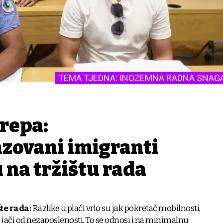
TEMA TJEDNA: INOZEMNA RADNA SNAG
repa:
zovani imigranti
u na tržištu rada
šte rada:
Razlike u plaći vrlo su jak pokretač mobilnosti,
jači od nezaposlenosti. To se odnosi i na minimalnu