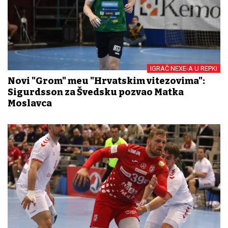
IGRAČ NEXE-A U REPKI
Novi "Grom" među "Hrvatskim vitezovima":
Sigurdsson za Švedsku pozvao Matka
Moslavca