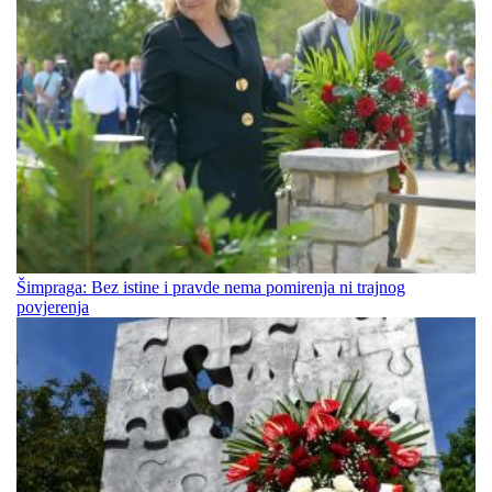
Šimpraga: Bez istine i pravde nema pomirenja ni trajnog
povjerenja