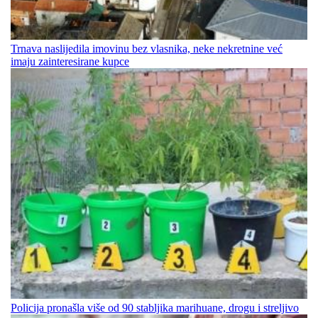
Trnava naslijedila imovinu bez vlasnika, neke nekretnine već
imaju zainteresirane kupce
Policija pronašla više od 90 stabljika marihuane, drogu i streljivo