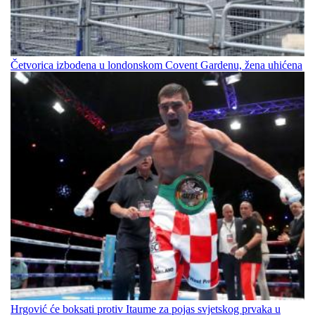
Četvorica izbodena u londonskom Covent Gardenu, žena uhićena
Hrgović će boksati protiv Itaume za pojas svjetskog prvaka u