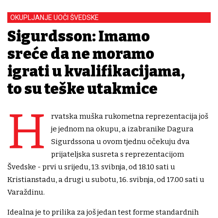
OKUPLJANJE UOČI ŠVEDSKE
Sigurdsson: Imamo
sreće da ne moramo
igrati u kvalifikacijama,
to su teške utakmice
H
rvatska muška rukometna reprezentacija još
je jednom na okupu, a izabranike Dagura
Sigurdssona u ovom tjednu očekuju dva
prijateljska susreta s reprezentacijom
Švedske - prvi u srijedu, 13. svibnja, od 18.10 sati u
Kristianstadu, a drugi u subotu, 16. svibnja, od 17.00 sati u
Varaždinu.
Idealna je to prilika za još jedan test forme standardnih