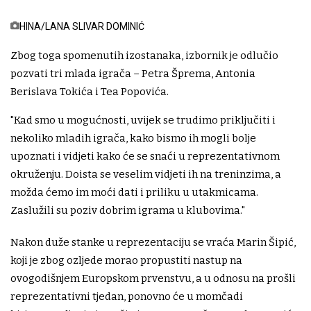
HINA/LANA SLIVAR DOMINIĆ
Zbog toga spomenutih izostanaka, izbornik je odlučio
pozvati tri mlada igrača – Petra Šprema, Antonia
Berislava Tokića i Tea Popovića.
"Kad smo u mogućnosti, uvijek se trudimo priključiti i
nekoliko mladih igrača, kako bismo ih mogli bolje
upoznati i vidjeti kako će se snaći u reprezentativnom
okruženju. Doista se veselim vidjeti ih na treninzima, a
možda ćemo im moći dati i priliku u utakmicama.
Zaslužili su poziv dobrim igrama u klubovima."
Nakon duže stanke u reprezentaciju se vraća Marin Šipić,
koji je zbog ozljede morao propustiti nastup na
ovogodišnjem Europskom prvenstvu, a u odnosu na prošli
reprezentativni tjedan, ponovno će u momčadi