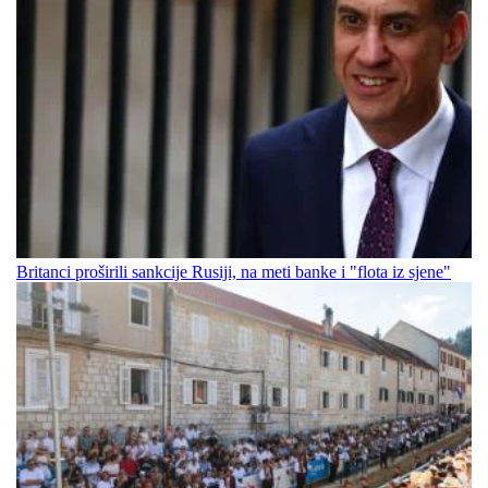
Britanci proširili sankcije Rusiji, na meti banke i "flota iz sjene"