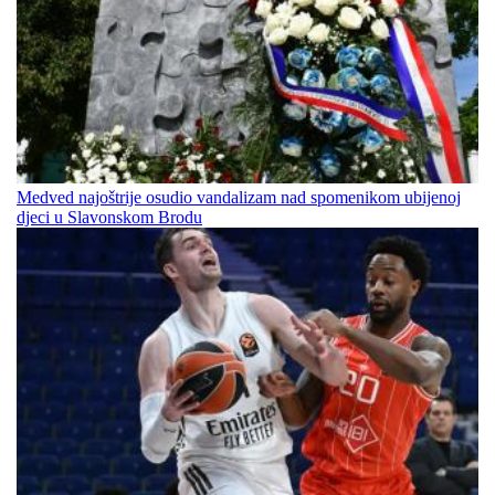
Medved najoštrije osudio vandalizam nad spomenikom ubijenoj
djeci u Slavonskom Brodu