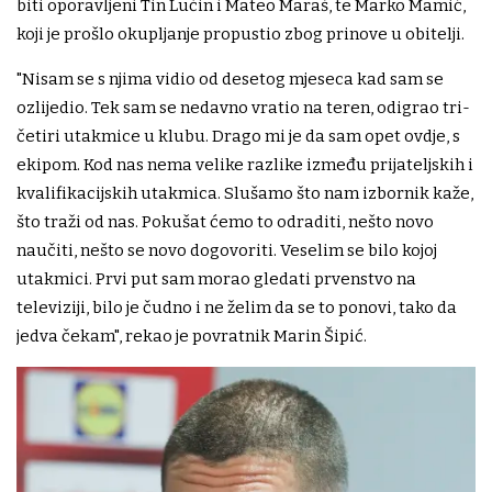
biti oporavljeni Tin Lučin i Mateo Maraš, te Marko Mamić,
koji je prošlo okupljanje propustio zbog prinove u obitelji.
"Nisam se s njima vidio od desetog mjeseca kad sam se
ozlijedio. Tek sam se nedavno vratio na teren, odigrao tri-
četiri utakmice u klubu. Drago mi je da sam opet ovdje, s
ekipom. Kod nas nema velike razlike između prijateljskih i
kvalifikacijskih utakmica. Slušamo što nam izbornik kaže,
što traži od nas. Pokušat ćemo to odraditi, nešto novo
naučiti, nešto se novo dogovoriti. Veselim se bilo kojoj
utakmici. Prvi put sam morao gledati prvenstvo na
televiziji, bilo je čudno i ne želim da se to ponovi, tako da
jedva čekam", rekao je povratnik Marin Šipić.