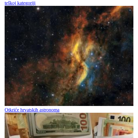
teškoj kategoriji
Otkriće hrvatskih astronoma