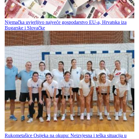
Njemačka uvjerljivo najveće gospodarstvo EU-a, Hrvatska iza
Bugarske i Slovačke
Rukometašice Osijeka na okupu: Neizvjesna i teška situacija u