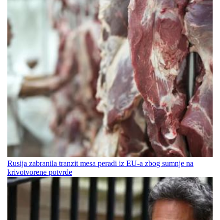
Rusija zabranila tranzit mesa peradi iz EU-a zbog sumnje na
krivotvorene potvrde