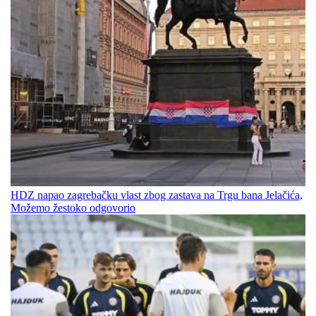
HDZ napao zagrebačku vlast zbog zastava na Trgu bana Jelačića,
Možemo žestoko odgovorio