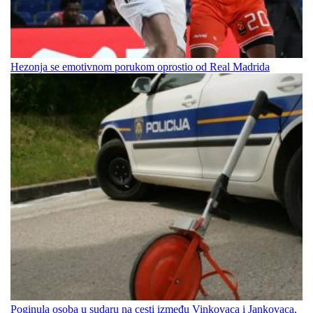
Hezonja se emotivnom porukom oprostio od Real Madrida
Poginula osoba u sudaru na cesti između Vinkovaca i Jankovaca,