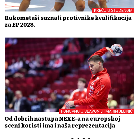
KREĆU U STUDENOM
Rukometaši saznali protivnike kvalifikacija
za EP 2028.
PONOVNO U SLAVONIJI: MARIN JELINIĆ
Od dobrih nastupa NEXE-a na europskoj
sceni koristi ima i naša reprezentacija