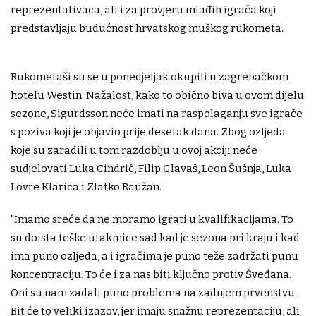
reprezentativaca, ali i za provjeru mlađih igrača koji
predstavljaju budućnost hrvatskog muškog rukometa.
Rukometaši su se u ponedjeljak okupili u zagrebačkom
hotelu Westin. Nažalost, kako to obično biva u ovom dijelu
sezone, Sigurdsson neće imati na raspolaganju sve igrače
s poziva koji je objavio prije desetak dana. Zbog ozljeda
koje su zaradili u tom razdoblju u ovoj akciji neće
sudjelovati Luka Cindrić, Filip Glavaš, Leon Šušnja, Luka
Lovre Klarica i Zlatko Raužan.
"Imamo sreće da ne moramo igrati u kvalifikacijama. To
su doista teške utakmice sad kad je sezona pri kraju i kad
ima puno ozljeda, a i igračima je puno teže zadržati punu
koncentraciju. To će i za nas biti ključno protiv Šveđana.
Oni su nam zadali puno problema na zadnjem prvenstvu.
Bit će to veliki izazov, jer imaju snažnu reprezentaciju, ali