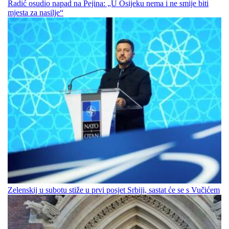
Radić osudio napad na Pejina: „U Osijeku nema i ne smije biti
mjesta za nasilje“
Zelenskij u subotu stiže u prvi posjet Srbiji, sastat će se s Vučićem