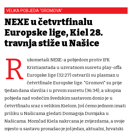
VELIKA POBJEDA "GROMOVA"
NEXE u četvrtfinalu
Europske lige, Kiel 28.
travnja stiže u Našice
R
ukometaši NEXE-a pobjedom protiv IFK
Kristianstada u uzvratnom susretu play-offa
Europske lige (32:27) ostvarili su plasman u
četvrtfinale Europske lige. "Gromovi" su prije
tjedan dana slavilia i u prvom susretu (36:34), a ukupna
pobjeda nad vodećim švedskim sastavom donio je u
četvrtfinalu sraz s velikim Kielom. Još ćemo jednom imati
priliku u Našicama gledati Domagoja Duvnjaka u
Našicama. Momčad Kiela nakrcana je zvijezdama, a svoje
mjesto u sastavu pronašao je još jedan, aktualni, hrvatski