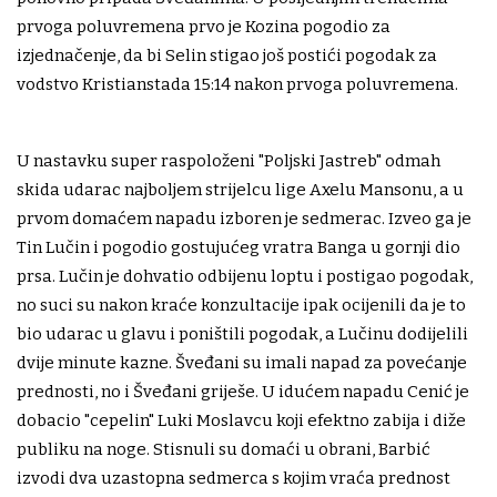
prvoga poluvremena prvo je Kozina pogodio za
izjednačenje, da bi Selin stigao još postići pogodak za
vodstvo Kristianstada 15:14 nakon prvoga poluvremena.
U nastavku super raspoloženi "Poljski Jastreb" odmah
skida udarac najboljem strijelcu lige Axelu Mansonu, a u
prvom domaćem napadu izboren je sedmerac. Izveo ga je
Tin Lučin i pogodio gostujućeg vratra Banga u gornji dio
prsa. Lučin je dohvatio odbijenu loptu i postigao pogodak,
no suci su nakon kraće konzultacije ipak ocijenili da je to
bio udarac u glavu i poništili pogodak, a Lučinu dodijelili
dvije minute kazne. Šveđani su imali napad za povećanje
prednosti, no i Šveđani griješe. U idućem napadu Cenić je
dobacio "cepelin" Luki Moslavcu koji efektno zabija i diže
publiku na noge. Stisnuli su domaći u obrani, Barbić
izvodi dva uzastopna sedmerca s kojim vraća prednost