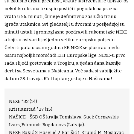
su iskusno držali prednost, vratar Jastrzebski je upisao još
nekoliko obrana te uspio postići i pogodak na prazna
vrata u 56. minuti, čime je definitivno zaslužio titulu
igrača utakmice. Svi gledatelji u dvorani u posljednjoj su
minuti ustali i gromoglasno pozdravili rukometaše NEXE-
a koji su ostvarili još jednu veliku europsku pobjedu.
Četvrti puta u osam godina RK NEXE se plasirao među
osam najboljih momčadi EHF Europske lige. NEXE-u prvo
sada slijedi gostovanje u Trogiru, a tjedan dana kasnije
derbi sa Sesvetama u Našicama. Već sada si zabilježite
datum 28. travnja. KIel taj dan gostuje u Našicama!
NEXE *32 (14)
Kristianstad *27 (15)
NAŠICE - ŠSD OŠ kralja Tomislava. Suci: Cernavskis
Ivars, Edmunds Bogdanovs (Latvija).
NEXE: Bakić 3, Haseljić 2, Barišić 1, Krupić, M. Moslavac