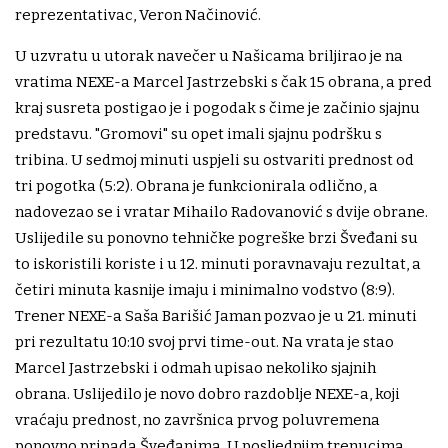
reprezentativac, Veron Načinović.
U uzvratu u utorak navečer u Našicama briljirao je na
vratima NEXE-a Marcel Jastrzebski s čak 15 obrana, a pred
kraj susreta postigao je i pogodak s čime je začinio sjajnu
predstavu. "Gromovi" su opet imali sjajnu podršku s
tribina. U sedmoj minuti uspjeli su ostvariti prednost od
tri pogotka (5:2). Obrana je funkcionirala odlično, a
nadovezao se i vratar Mihailo Radovanović s dvije obrane.
Uslijedile su ponovno tehničke pogreške brzi Šveđani su
to iskoristili koriste i u 12. minuti poravnavaju rezultat, a
četiri minuta kasnije imaju i minimalno vodstvo (8:9).
Trener NEXE-a Saša Barišić Jaman pozvao je u 21. minuti
pri rezultatu 10:10 svoj prvi time-out. Na vrata je stao
Marcel Jastrzebski i odmah upisao nekoliko sjajnih
obrana. Uslijedilo je novo dobro razdoblje NEXE-a, koji
vraćaju prednost, no završnica prvog poluvremena
ponovno pripada Šveđanima. U posljednjim trenucima