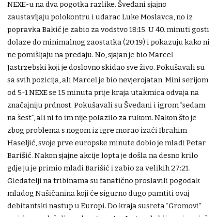
NEXE-u na dva pogotka razlike. Šveđani sjajno
zaustavljaju polokontru i udarac Luke Moslavca, no iz
popravka Bakić je zabio za vodstvo 18:15. U 40. minuti gosti
dolaze do minimalnog zaostatka (20:19) i pokazuju kako ni
ne pomišljaju na predaju. No, sjajan je bio Marcel
Jastrzebski koji je doslovno skidao sve živo. Pokušavali su
sa svih pozicija, ali Marcel je bio nevjerojatan. Mini serijom
od 5-1 NEXE se 15 minuta prije kraja utakmica odvaja na
značajniju prdnost. Pokušavali su Šveđani i igrom "sedam
na šest", ali ni to im nije polazilo za rukom. Nakon što je
zbog problema s nogom iz igre morao izaći Ibrahim
Haseljić, svoje prve europske minute dobio je mladi Petar
Barišić. Nakon sjajne akcije lopta je došla na desno krilo
gdje ju je primio mladi Barišić i zabio za velikih 27:21.
Gledatelji na tribinama su fanatično proslavili pogodak
mladog Našičanina koji će sigurno dugo pamtiti ovaj
debitantski nastup u Europi. Do kraja susreta "Gromovi"