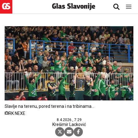
Slavlje na terenu, pored terena i na tribinama
našičke dvorane
RK NEXE
8.4.2026., 7:29
Krešimir Lacković