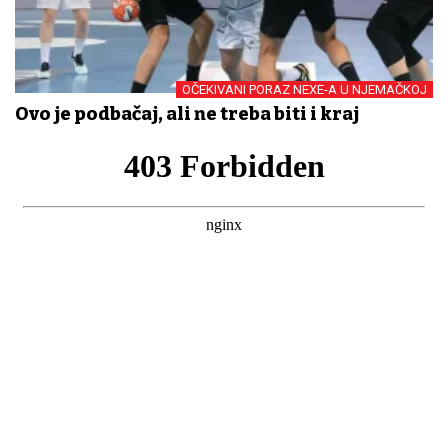
OČEKIVANI PORAZ NEXE-A U NJEMAČKOJ
Ovo je podbačaj, ali ne treba biti i kraj