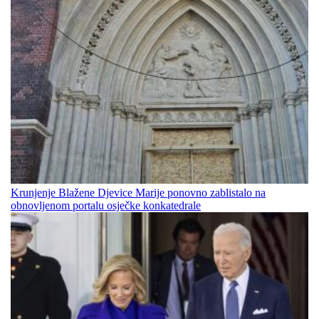
Krunjenje Blažene Djevice Marije ponovno zablistalo na
obnovljenom portalu osječke konkatedrale