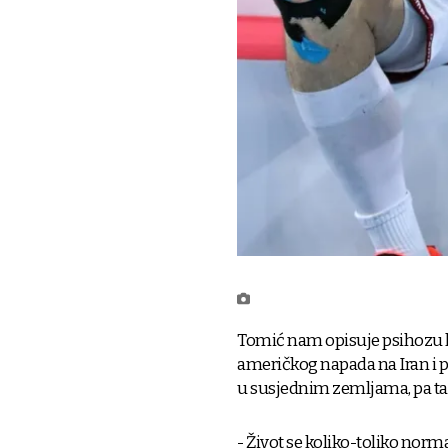
Tomić nam opisuje psihozu ko
američkog napada na Iran i 
u susjednim zemljama, pa tak
- Život se koliko-toliko normal