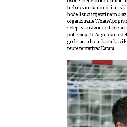
osobe. Mene su informirali da
trebao sam komunicirati s kl
hoće li stići i riješiti nam u
organizirane WhatsApp grup
veleposlanstvom, odakle smo 
putovanja. U Zagreb smo sletj
godinama boravka stekao i ka
reprezentativac Katara.