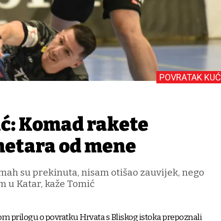
POVRATAK KUĆ
ć: Komad rakete
 metara od mene
mah su prekinuta, nisam otišao zauvijek, nego
m u Katar, kaže Tomić
 prilogu o povratku Hrvata s Bliskog istoka prepoznali