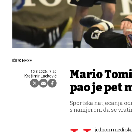
RK NEXE
Mario Tomi
10.3.2026., 7:20
Krešimir Lacković
pao je pet
Sportska natjecanja od
s namjerom da se vrati
jednom medijskom