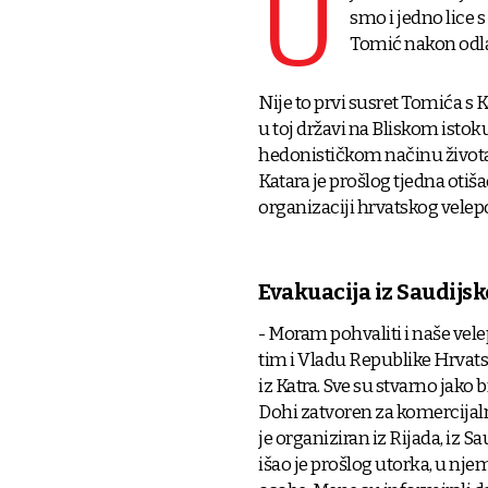
U
smo i jedno lice
Tomić nakon odlas
Nije to prvi susret Tomića s 
u toj državi na Bliskom istok
hedonističkom načinu života, 
Katara je prošlog tjedna oti
organizaciji hrvatskog velepo
Evakuacija iz Saudijsk
- Moram pohvaliti i naše vel
tim i Vladu Republike Hrvatsk
iz Katra. Sve su stvarno jako 
Dohi zatvoren za komercijaln
je organiziran iz Rijada, iz S
išao je prošlog utorka, u nje