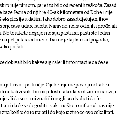
rbljuje plinom, pa je i tu bilo određenih teškoća. Zasad
baze. Jedna od njih je 40-ak kilometara od Dohe i nije
 eksplozije u daljini. Jako dobro zasad djeluje njihov
prječava udare raketa. Naravno, neka od njih i prođe, ali
i. No te rakete negdje moraju pasti i raspasti ste. Jedan
 na pet petara od mene. Da me je taj komad pogodio,
ako pričali.
opće dobivali bilo kakve signale ili informacije da će se
nama je krizno područje. Cijelo vrijeme postoji nekakva
i nekakvi sukobi i napetosti, tako da, s obzirom na sve, i
e, ali da smo mi znali ili mogli predvidjeti da će
ran i da će se dogoditi ovako nešto, to nitko od nas nije
na koliko će to trajati i do koje razine će ovo eskalirati.