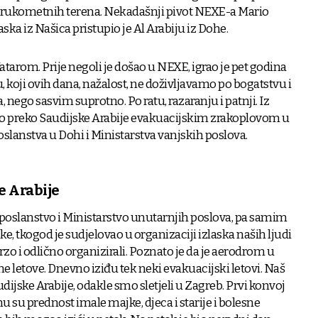
 s rukometnih terena. Nekadašnji pivot NEXE-a Mario
ka iz Našica pristupio je Al Arabiju iz Dohe.
Katarom. Prije negoli je došao u NEXE, igrao je pet godina
u, koji ovih dana, nažalost, ne doživljavamo po bogatstvu i
nego sasvim suprotno. Po ratu, razaranju i patnji. Iz
šao preko Saudijske Arabije evakuacijskim zrakoplovom u
slanstva u Dohi i Ministarstva vanjskih poslova.
e Arabije
eposlanstvo i Ministarstvo unutarnjih poslova, pa samim
e, tkogod je sudjelovao u organizaciji izlaska naših ljudi
brzo i odlično organizirali. Poznato je da je aerodrom u
e letove. Dnevno iziđu tek neki evakuacijski letovi. Naš
audijske Arabije, odakle smo sletjeli u Zagreb. Prvi konvoj
mu su prednost imale majke, djeca i starije i bolesne