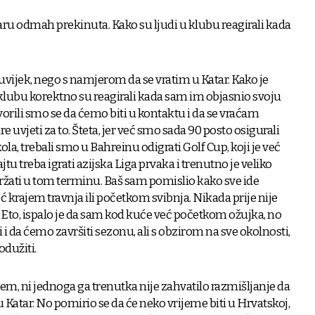
aru odmah prekinuta. Kako su ljudi u klubu reagirali kada
auvijek, nego s namjerom da se vratim u Katar. Kako je
 klubu korektno su reagirali kada sam im objasnio svoju
rili smo se da ćemo biti u kontaktu i da se vraćam
e uvjeti za to. Šteta, jer već smo sada 90 posto osigurali
kola, trebali smo u Bahreinu odigrati Golf Cup, koji je već
jtu treba igrati azijska Liga prvaka i trenutno je veliko
držati u tom terminu. Baš sam pomislio kako sve ide
ć krajem travnja ili početkom svibnja. Nikada prije nije
 Eto, ispalo je da sam kod kuće već početkom ožujka, no
 i da ćemo završiti sezonu, ali s obzirom na sve okolnosti,
odužiti.
m, ni jednoga ga trenutka nije zahvatilo razmišljanje da
i u Katar. No pomirio se da će neko vrijeme biti u Hrvatskoj,