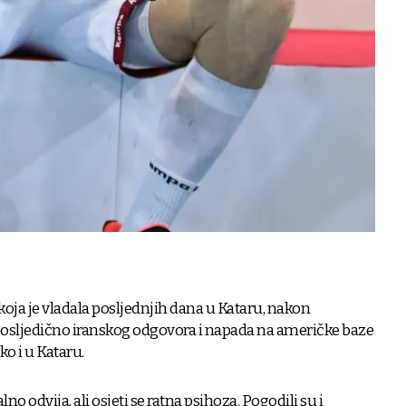
ja je vladala posljednjih dana u Kataru, nakon
posljedično iranskog odgovora i napada na američke baze
o i u Kataru.
no odvija, ali osjeti se ratna psihoza. Pogodili su i