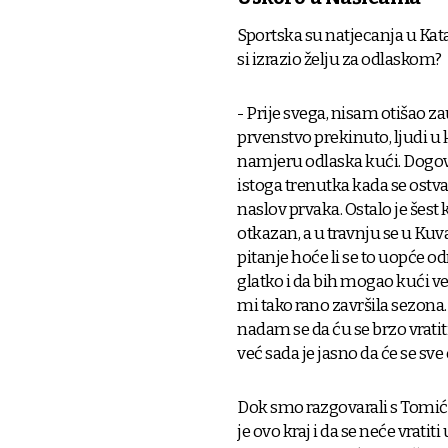
Sportska su natjecanja u Kat
si izrazio želju za odlaskom?
- Prije svega, nisam otišao z
prvenstvo prekinuto, ljudi u
namjeru odlaska kući. Dogovo
istoga trenutka kada se ostvar
naslov prvaka. Ostalo je šest 
otkazan, a u travnju se u Kuva
pitanje hoće li se to uopće o
glatko i da bih mogao kući ve
mi tako rano završila sezona.
nadam se da ću se brzo vratiti
već sada je jasno da će se sve 
Dok smo razgovarali s Tomiće
je ovo kraj i da se neće vratit