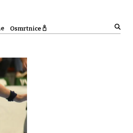
ne
Osmrtnice