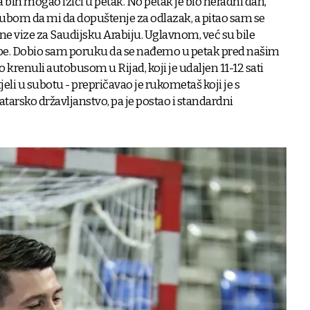
 bih mogao izići u petak. No petak je bio neradni dan,
ubom da mi da dopuštenje za odlazak, a pitao sam se
lazne vize za Saudijsku Arabiju. Uglavnom, već su bile
e. Dobio sam poruku da se nađemo u petak pred našim
krenuli autobusom u Rijad, koji je udaljen 11-12 sati
eli u subotu - prepričavao je rukometaš koji je s
tarsko državljanstvo, pa je postao i standardni