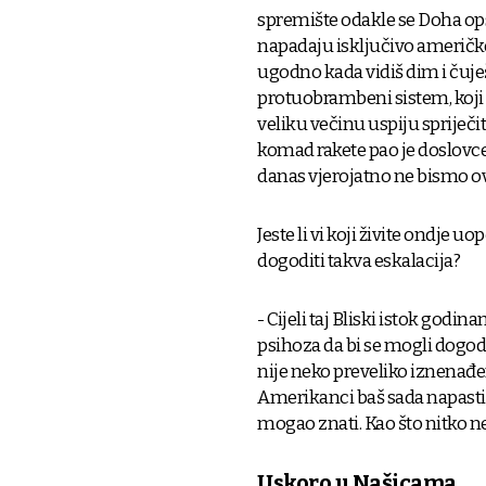
spremište odakle se Doha opsk
napadaju isključivo američke 
ugodno kada vidiš dim i čuješ
protuobrambeni sistem, koji s
veliku večinu uspiju spriječit
komad rakete pao je doslovce
danas vjerojatno ne bismo ov
Jeste li vi koji živite ondje u
dogoditi takva eskalacija?
- Cijeli taj Bliski istok godi
psihoza da bi se mogli dogodit
nije neko preveliko iznenađenj
Amerikanci baš sada napasti I
mogao znati. Kao što nitko ne z
Uskoro u Našicama