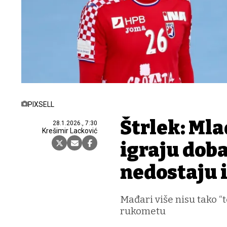
PIXSELL
Štrlek: Mla
28.1.2026., 7:30
Krešimir Lacković
igraju dob
nedostaju i
Mađari više nisu tako “
rukometu