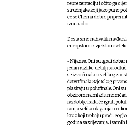
reprezentaciju i očito ga cij
stručnjake koji jako puno pol
će se Chema dobro pripremiti 
iznenadio.
Dosta smo nahvalili mađarsku
europskim i svjetskim selekc
- Nijanse. Oni su igrali doba
jedan razlike, detalji su odlu
se izvući nakon velikog zaost
četvrtfinala Svjetskog prvens
plasiraju u polufinale. Oni su
obzirom na mlađu momčad slje
razdoblje kada će igrati poluf
ranija velika ulaganja u ruk
kroz koji trebaju proći. Pogl
godina sazrijevanja. I samih 