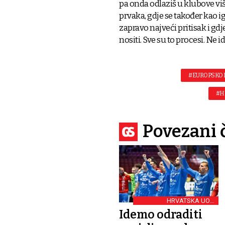
pa onda odlaziš u klubove više
prvaka, gdje se također kao igr
zapravo najveći pritisak i gdj
nositi. Sve su to procesi. Ne i
#EUROPSKO 
#H
Povezani 
HRVATSKA UOČI
SLOVENIJE
Idemo odraditi