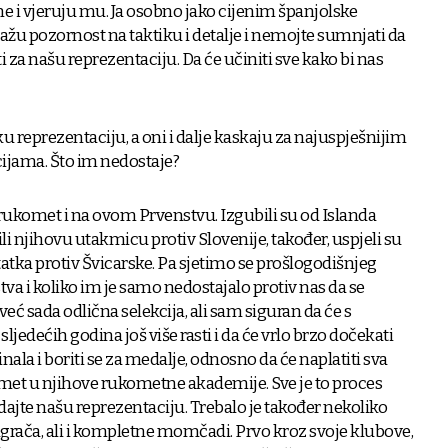
ene i vjeruju mu. Ja osobno jako cijenim španjolske
ažu pozornost na taktiku i detalje i nemojte sumnjati da
za našu reprezentaciju. Da će učiniti sve kako bi nas
 reprezentaciju, a oni i dalje kaskaju za najuspješnijim
ijama. Što im nedostaje?
r rukomet i na ovom Prvenstvu. Izgubili su od Islanda
čili njihovu utakmicu protiv Slovenije, također, uspjeli su
atka protiv Švicarske. Pa sjetimo se prošlogodišnjeg
tva i koliko im je samo nedostajalo protiv nas da se
 već sada odlična selekcija, ali sam siguran da će s
dećih godina još više rasti i da će vrlo brzo dočekati
inala i boriti se za medalje, odnosno da će naplatiti sva
omet u njihove rukometne akademije. Sve je to proces
edajte našu reprezentaciju. Trebalo je također nekoliko
igrača, ali i kompletne momčadi. Prvo kroz svoje klubove,