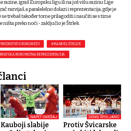
 razine, igraš Europsku ligu ili na još višu razinu Lige
ač razvijaš, a paralelelno dolazi i reprezentacija, gdje je
e se trebaš također tome prilagoditi i naučiti se s time
de ništa preko noći - zaključio je Štrlek.
PRVENSTVO U RUKOMETU
#MANUEL ŠTRLEK
RVATSKA RUKOMETNA REPREZENTACIJA
članci
NAPET OKRŠAJ
DENIS ŠPOLJARIĆ
Kauboji slabije
Protiv Švicarske