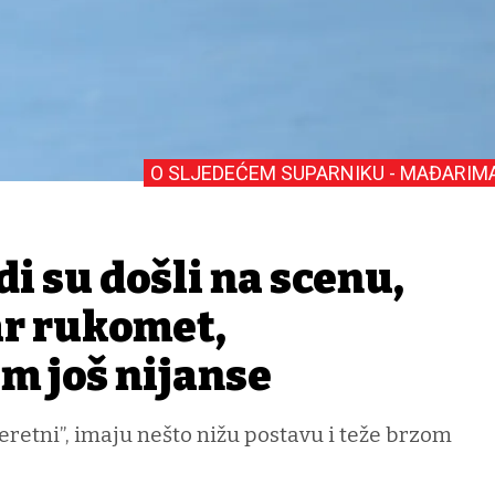
O SLJEDEĆEM SUPARNIKU - MAĐARIM
di su došli na scenu,
ar rukomet,
m još nijanse
teretni”, imaju nešto nižu postavu i teže brzom