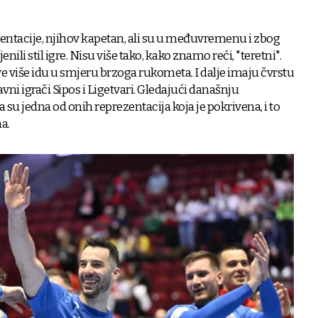
ezentacije, njihov kapetan, ali su u međuvremenu i zbog
ili stil igre. Nisu više tako, kako znamo reći, "teretni".
e više idu u smjeru brzoga rukometa. I dalje imaju čvrstu
vni igrači Sipos i Ligetvari. Gledajući današnju
su jedna od onih reprezentacija koja je pokrivena, i to
a.