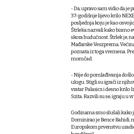
- Da, upravo sam vidio da je pr
37-godišnje lijevo krilo NEX
posljednja koju je kao osvoj
Štrleka nazvali kako bismo e
skora budućnost. Štrlek je, 
Mađarske Veszprema. Većina
poznata iz toga vremena. Pr
momčad.
- Nije do pomlađivanja došlo
ulogu. Stigli su igrači iz nj
vratar Palasics i desno krilo I
Szita. Razvili su se, igraju 
Godinama smo slušali kako je
Dominirao je Bence Bahidi, nj
Europskom prvenstvu uradio p