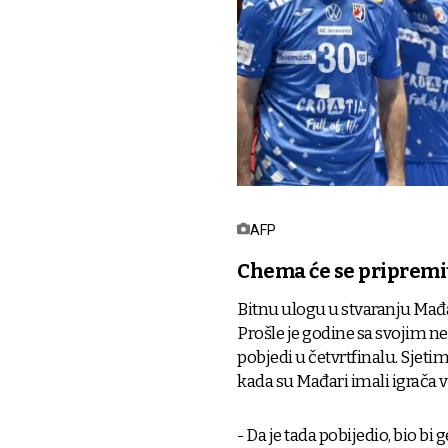
AFP
Chema će se pripremi
Bitnu ulogu u stvaranju Mađ
Prošle je godine sa svojim 
pobjedi u četvrtfinalu. Sjet
kada su Mađari imali igrača v
- Da je tada pobijedio, bio bi