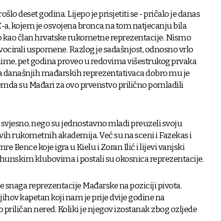
ošlo deset godina. Lijepo je prisjetiti se - pričalo je danas
E-a, kojem je osvojena bronca na tom natjecanju bila
io kao član hrvatske rukometne reprezentacije. Nismo
vocirali uspomene. Razlog je sadašnjost, odnosno vrlo
naime, pet godina proveo u redovima višestrukog prvaka
 današnjih mađarskih reprezentativaca dobro mu je
emda su Mađari za ovo prvenstvo prilično pomladili
 svjesno, nego su jednostavno mladi preuzeli svoju
ihovih rukometnih akademija. Već su na sceni i Fazekas i
mre Bence koje igra u Kielu i Zoran Ilić i lijevi vanjski
u vrhunskim klubovima i postali su okosnica reprezentacije.
 snaga reprezentacije Mađarske na poziciji pivota.
ihov kapetan koji nam je prije dvije godine na
riličan nered. Koliki je njegov izostanak zbog ozljede