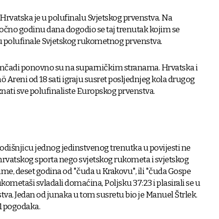
ol! Hrvatska je u polufinalu Svjetskog prvenstva. Na
točno godinu dana dogodio se taj trenutak kojim se
 u polufinale Svjetskog rukometnog prvenstva.
mčadi ponovno su na suparničkim stranama. Hrvatska i
 Areni od 18 sati igraju susret posljednjeg kola drugog
ati sve polufinaliste Europskog prvenstva.
godišnjicu jednog jedinstvenog trenutka u povijesti ne
rvatskog sporta nego svjetskog rukometa i svjetskog
aime, deset godina od "čuda u Krakovu", ili "čuda Gospe
ometaši svladali domaćina, Poljsku 37:23 i plasirali se u
va. Jedan od junaka u tom susretu bio je Manuel Štrlek.
 11 pogodaka.