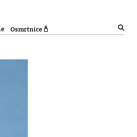
ne
Osmrtnice