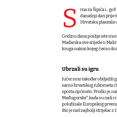
S
rna za Šipića i... g
današnji dan prije 
Hrvatska plasirala
Godinu dana poslije iste mo
Mađarska ove srijede u Malmö
kruga nakon kojeg ćemo dozn
Ubrzali su igru
Jučer smo također obilježili 
samo hrvatskog rukometa i h
sporta općenito. Prošlo je, n
Međugorske", kada su naši ruk
polufinale Europskog prvenst
Bio je naš najbolji strijelac s