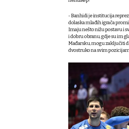
hendikep?
- Banhidi je institucija repr
dolaska mlađih igrača promijen
Imaju nešto nižu postavu i sv
i dobru obranu, gdje su im gla
Mađarsku, mogu zaključiti da 
dvostruko na svim pozicijam