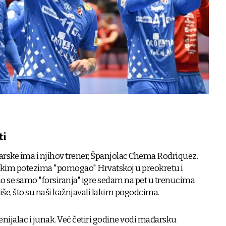
ti
arske ima i njihov trener, Španjolac Chema Rodriquez.
nekim potezima "pomogao" Hrvatskoj u preokretu i
imo se samo "forsiranja" igre sedam na pet u trenucima
iše, što su naši kažnjavali lakim pogodcima.
 genijalac i junak. Već četiri godine vodi mađarsku