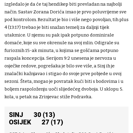
izgledalo je da će taj hendikep biti prevladan na najbolji
način. Sastav Zorana Dorića imao je prvo poluvrijeme sve
pod kontrolom. Rezultat je bio i više nego povoljan, tih plus
4 (13:17) trebao je biti snažan temelj za daljnji tijek
utakmice. U njemu su pak ipak potpuno dominirale
domaće, koje su sve okrenule na svoj mlin. Odigrale su
furioznih 15-ak minuta, u kojima se gošćama potpuno
raspala koncepcija. Serijom 9:2 unesena je nervoza u
osječke redove, pogrešaka je bilo sve više, a Sinj ih je
znalački kažnjavao i stigao do svoje prve pobjede u ovoj
sezoni. Šteta, mogao je povratak kući biti s bodovima i u
boljem raspoloženju uoči slijedećeg dvoboja. U sklopu 5.
kola, u petak na Zrinjevac stiže Podravka.
SINJ 30 (13)
OSIJEK 27 (17)