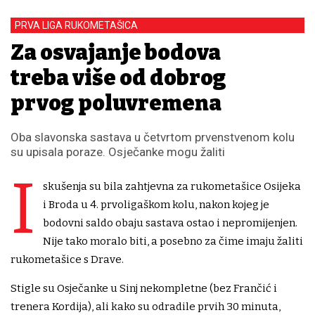
PRVA LIGA RUKOMETAŠICA
Za osvajanje bodova
treba više od dobrog
prvog poluvremena
Oba slavonska sastava u četvrtom prvenstvenom kolu
su upisala poraze. Osječanke mogu žaliti
I
skušenja su bila zahtjevna za rukometašice Osijeka
i Broda u 4. prvoligaškom kolu, nakon kojeg je
bodovni saldo obaju sastava ostao i nepromijenjen.
Nije tako moralo biti, a posebno za čime imaju žaliti
rukometašice s Drave.
Stigle su Osječanke u Sinj nekompletne (bez Frančić i
trenera Kordija), ali kako su odradile prvih 30 minuta,