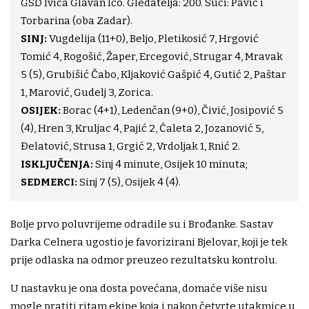
GSD Ivica Glavan Ićo. Gledatelja: 200. Suci: Pavić i
Torbarina (oba Zadar).
SINJ:
Vugdelija (11+0), Beljo, Pletikosić 7, Hrgović
Tomić 4, Rogošić, Žaper, Ercegović, Strugar 4, Mravak
5 (5), Grubišić Čabo, Kljaković Gašpić 4, Gutić 2, Paštar
1, Marović, Gudelj 3, Zorica.
OSIJEK:
Borac (4+1), Ledenčan (9+0), Čivić, Josipović 5
(4), Hren 3, Kruljac 4, Pajić 2, Ćaleta 2, Jozanović 5,
Đelatović, Strusa 1, Grgić 2, Vrdoljak 1, Rnić 2.
ISKLJUČENJA:
Sinj 4 minute, Osijek 10 minuta;
SEDMERCI:
Sinj 7 (5), Osijek 4 (4).
Bolje prvo poluvrijeme odradile su i Brođanke. Sastav
Darka Celnera ugostio je favorizirani Bjelovar, koji je tek
prije odlaska na odmor preuzeo rezultatsku kontrolu.
U nastavku je ona dosta povećana, domaće više nisu
mogle pratiti ritam ekipe koja i nakon četvrte utakmice u