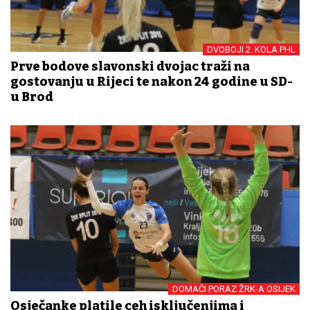
DVOBOJI 2. KOLA PHL
Prve bodove slavonski dvojac traži na
gostovanju u Rijeci te nakon 24 godine u SD-
u Brod
DOMAĆI PORAZ ŽRK-A OSIJEK
Osječanke platile ceh isključenjima i