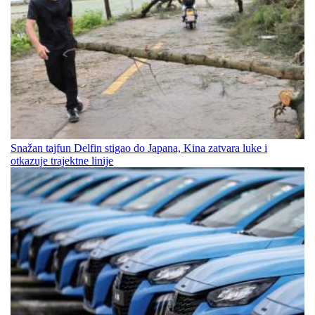
Snažan tajfun Delfin stigao do Japana, Kina zatvara luke i
otkazuje trajektne linije