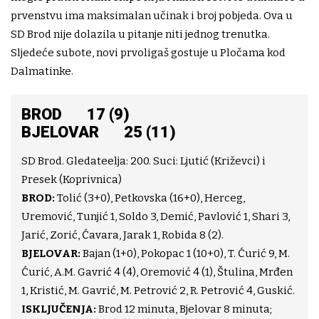
prvenstvu ima maksimalan učinak i broj pobjeda. Ova u
SD Brod nije dolazila u pitanje niti jednog trenutka.
Sljedeće subote, novi prvoligaš gostuje u Pločama kod
Dalmatinke.
BROD 17 (9)
BJELOVAR 25 (11)
SD Brod. Gledateelja: 200. Suci: Ljutić (Križevci) i
Presek (Koprivnica)
BROD:
Tolić (3+0), Petkovska (16+0), Herceg,
Uremović, Tunjić 1, Soldo 3, Demić, Pavlović 1, Shari 3,
Jarić, Zorić, Ćavara, Jarak 1, Robida 8 (2).
BJELOVAR:
Bajan (1+0), Pokopac 1 (10+0), T. Ćurić 9, M.
Ćurić, A.M. Gavrić 4 (4), Oremović 4 (1), Štulina, Mrđen
1, Kristić, M. Gavrić, M. Petrović 2, R. Petrović 4, Guskić.
ISKLJUČENJA:
Brod 12 minuta, Bjelovar 8 minuta;