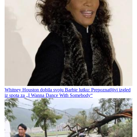
Whitney Houston dobila svoju Barbie lutku: Prepoznatljivi izgled
iz spota za „I Wanna Dance With Somebody“