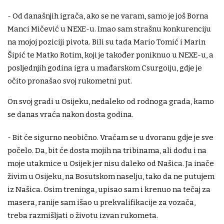
- Od današnjih igrača, ako se ne varam, samo je još Borna
Manci Mičević u NEXE-u. Imao sam strašnu konkurenciju
na mojoj poziciji pivota. Bili su tada Mario Tomić i Marin
Šipić te Matko Rotim, koji je također poniknuo u NEXE-u, a
posljednjih godina igra u mađarskom Csurgoiju, gdje je
očito pronašao svoj rukometni put.
On svoj gradi u Osijeku, nedaleko od rodnoga grada, kamo
se danas vraća nakon dosta godina.
- Bit će sigurno neobično. Vraćam se u dvoranu gdje je sve
počelo. Da, bit će dosta mojih na tribinama, ali dođu i na
moje utakmice u Osijek jer nisu daleko od Našica. Ja inače
živim u Osijeku, na Bosutskom naselju, tako da ne putujem
iz Našica. Osim treninga, upisao sam i krenuo na tečaj za
masera, ranije sam išao u prekvalifikacije za vozača,
treba razmišljati o životu izvan rukometa.