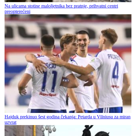
Na ulicama stotine maloljetnika bez pratnje, prihvatni centri
preopterećeni
Hajduk prekinuo šest godina čekanja: Petarda u Vilniusu za miran
uzvrat