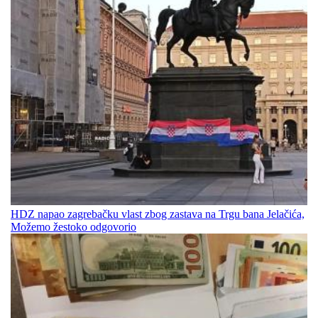
HDZ napao zagrebačku vlast zbog zastava na Trgu bana Jelačića,
Možemo žestoko odgovorio