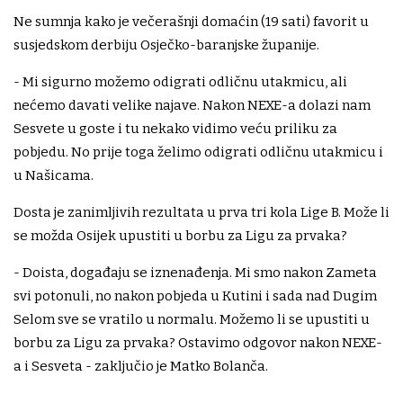
Ne sumnja kako je večerašnji domaćin (19 sati) favorit u
susjedskom derbiju Osječko-baranjske županije.
- Mi sigurno možemo odigrati odličnu utakmicu, ali
nećemo davati velike najave. Nakon NEXE-a dolazi nam
Sesvete u goste i tu nekako vidimo veću priliku za
pobjedu. No prije toga želimo odigrati odličnu utakmicu i
u Našicama.
Dosta je zanimljivih rezultata u prva tri kola Lige B. Može li
se možda Osijek upustiti u borbu za Ligu za prvaka?
- Doista, događaju se iznenađenja. Mi smo nakon Zameta
svi potonuli, no nakon pobjeda u Kutini i sada nad Dugim
Selom sve se vratilo u normalu. Možemo li se upustiti u
borbu za Ligu za prvaka? Ostavimo odgovor nakon NEXE-
a i Sesveta - zaključio je Matko Bolanča.