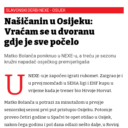
SLAVONSKI DERBI NEXE - OSIJEK
Našičanin u Osijeku:
Vraćam se u dvoranu
gdje je sve počelo
Matko Bolanča poniknuo u NEXE-u, a treću je sezonu
kružni napadač osječkog premijerligaša
U
NEXE-u je započeo igrati rukomet. Zaigrao je i
u prvoj momčadi u SEHA ligi i EHF kupu u
vrijeme kada je trener bio Hrvoje Horvat.
Matko Bolanča u potrazi za minutažom u prvoj je
seniorskoj sezoni prvi put pristupio Osijeku. Potom je
proveo četiri godine u Spačvi te opet otišao u Osijek,
nakon čega godinu i pol dana odlazi nešto dalje, u Rovinj.