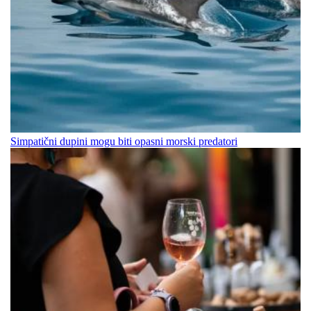
Simpatični dupini mogu biti opasni morski predatori