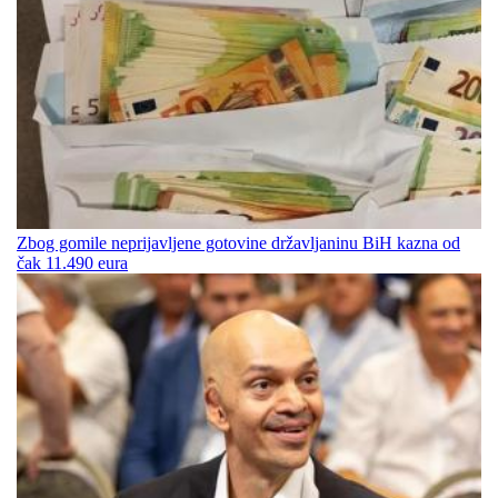
Zbog gomile neprijavljene gotovine državljaninu BiH kazna od
čak 11.490 eura