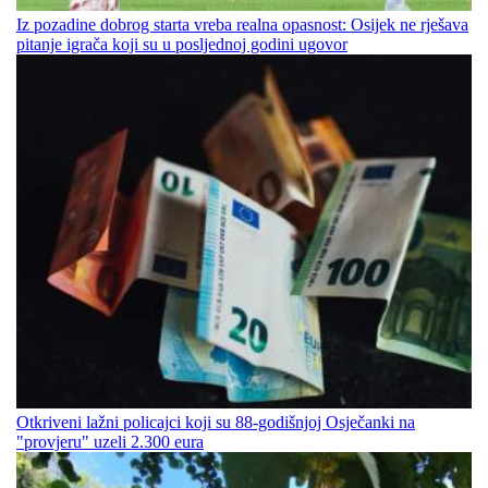
Iz pozadine dobrog starta vreba realna opasnost: Osijek ne rješava
pitanje igrača koji su u posljednoj godini ugovor
Otkriveni lažni policajci koji su 88-godišnjoj Osječanki na
"provjeru" uzeli 2.300 eura