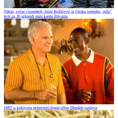
Slikar, voćar i izumitelj: Josip Božićević iz Otoka osmislio „ježa“
koji za 30 sekundi puni kantu šljivama
HRT u kolovozu pripremio bogat izbor filmskih naslova