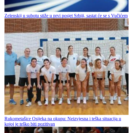
Zelenskij u subotu stiže u prvi posjet Srbiji, sastat će se s Vučićem
Rukometašice Osijeka na okupu: Neizvjesna i teška situacija u
kojoj je teško biti pozitivan