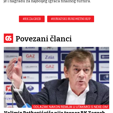
je i nagradu za najboljeg igrača finalnog turnira.
#RK ZAGREB
#HRVATSKI RUKOMETNI KUP
Povezani članci
ODLAZAK NAKON REMIJA U UTAKMICI S NEXE-OM