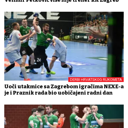
Velimir Petković više nije trener RK Zagreb
DERBI HRVATSKOG RUKOMETA
Uoči utakmice sa Zagrebom igračima NEXE-a
je i Praznik rada bio uobičajeni radni dan