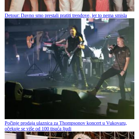
Detour: Davno smo prestali pratiti trendove, jer to nema smisla
Počinje prodaja ulaznica za Thompsonov koncert u Vukovaru,
očekuje se više od 100 tisuća ljudi