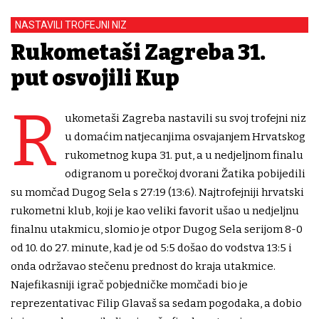
NASTAVILI TROFEJNI NIZ
Rukometaši Zagreba 31.
put osvojili Kup
R
ukometaši Zagreba nastavili su svoj trofejni niz
u domaćim natjecanjima osvajanjem Hrvatskog
rukometnog kupa 31. put, a u nedjeljnom finalu
odigranom u porečkoj dvorani Žatika pobijedili
su momčad Dugog Sela s 27:19 (13:6). Najtrofejniji hrvatski
rukometni klub, koji je kao veliki favorit ušao u nedjeljnu
finalnu utakmicu, slomio je otpor Dugog Sela serijom 8-0
od 10. do 27. minute, kad je od 5:5 došao do vodstva 13:5 i
onda održavao stečenu prednost do kraja utakmice.
Najefikasniji igrač pobjedničke momčadi bio je
reprezentativac Filip Glavaš sa sedam pogodaka, a dobio