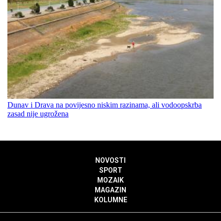
Dunav i Drava na povijesno niskim razinama, ali vodoopskrba
zasad nije ugrožena
NOVOSTI
SPORT
MOZAIK
MAGAZIN
KOLUMNE