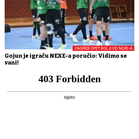
ZAGREB OPET BOLJI OD NEXE-A
Gojun je igraču NEXE-a poručio: Vidimo se
vani!