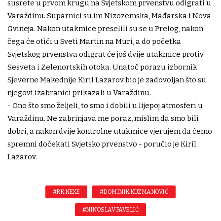
susrete u prvom krugu na Svjetskom prvenstvu odigrati u
Varaždinu. Suparnici su im Nizozemska, Mađarska i Nova
Gvineja. Nakon utakmice preselili su se u Prelog, nakon
čega će otići u Sveti Martin na Muri, a do početka
Svjetskog prvenstva odigrat će još dvije utakmice protiv
Sesveta i Zelenortskih otoka. Unatoč porazu izbornik
Sjeverne Makednije Kiril Lazarov bio je zadovoljan što su
njegovi izabranici prikazali u Varaždinu.
- Ono što smo željeli, to smo i dobili u lijepoj atmosferi u
Varaždinu. Ne zabrinjava me poraz, mislim da smo bili
dobri, a nakon dvije kontrolne utakmice vjerujem da ćemo
spremni dočekati Svjetsko prvenstvo - poručio je Kiril
Lazarov.
#RK NEXE
#DOMINIK KUZMANOVIĆ
#NINOSLAV PAVELIĆ