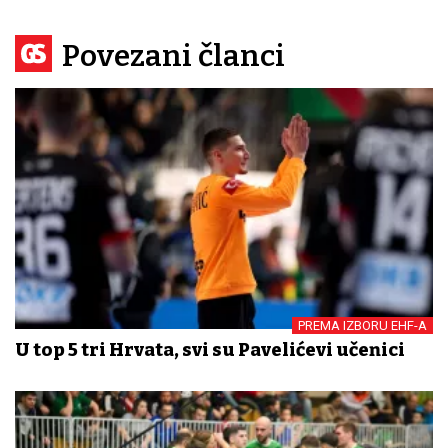
Povezani članci
PREMA IZBORU EHF-A
U top 5 tri Hrvata, svi su Pavelićevi učenici