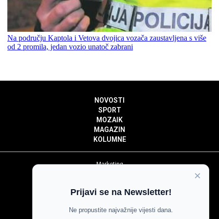
Na području Kaptola i Vetova dvojica vozača zaustavljena s više
od 2 promila, jedan vozio unatoč zabrani
NOVOSTI
SPORT
MOZAIK
MAGAZIN
KOLUMNE
Marketing
×
Politika privatnosti
Politika kolačića
Prijavi se na Newsletter!
Impressum
Pravila prenošenja sadržaja
Ne propustite najvažnije vijesti dana.
Pravila komentiranja