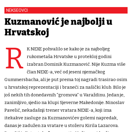
NEKSEOVCI
Kuzmanović je najbolji u
Hrvatskoj
R
K NEXE pohvalilo se kako je za najboljeg
rukometaša Hrvatske u protekloj godini
izabran Dominik Kuzmanović. Nije Kuzma više
član NEXE-a, već od jeseni njemačkog
Gummersbacha, ali je put prema toj nagradi trasirao osim
u hrvatskoj reprezentaciji i braneći za našički klub. Bilo je
još nekih tih donedavnih “gromova” u Varaždinu. Jedan je,
zanimljivo, sjedio na klupi Sjeverne Makedonije. Ninoslav
Pavelić, nekadašnji trener vratara NEXE-a, koji ima
itekakve zasluge za Kuzmanovićev golemi napredak,
danas je zadužen za vratare u stožeru Kirila Lazarova.