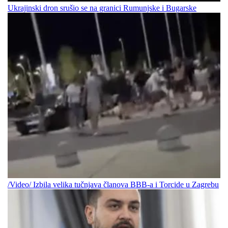
Ukrajinski dron srušio se na granici Rumunjske i Bugarske
/Video/ Izbila velika tučnjava članova BBB-a i Torcide u Zagrebu