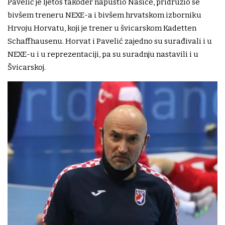
Pavelić je ljetos također napustio Našice, pridružio se
bivšem treneru NEXE-a i bivšem hrvatskom izborniku
Hrvoju Horvatu, koji je trener u švicarskom Kadetten
Schaffhausenu. Horvat i Pavelić zajedno su surađivali i u
NEXE-u i u reprezentaciji, pa su suradnju nastavili i u
Švicarskoj.