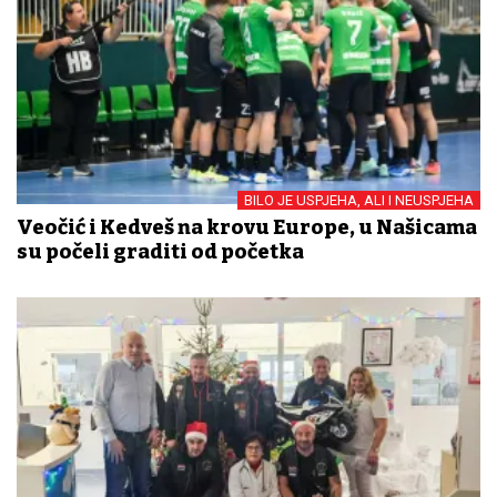
BILO JE USPJEHA, ALI I NEUSPJEHA
Veočić i Kedveš na krovu Europe, u Našicama
su počeli graditi od početka