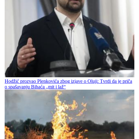
Hodžić prozvao Plenkovića zbog izjave o Oluji: Tvrdi da je priča
o spašavanju Bihaća „mit i laž“