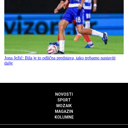
Jona Ježić: Bila je to odlična predstava, tako trebamo nastaviti
dalje
NOVOSTI
SPORT
MOZAIK
MAGAZIN
KOLUMNE