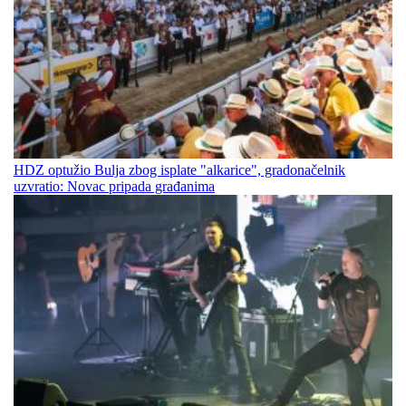
HDZ optužio Bulja zbog isplate "alkarice", gradonačelnik
uzvratio: Novac pripada građanima