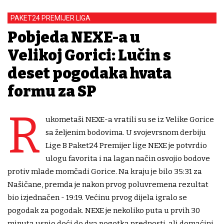
PAKET24 PREMIJER LIGA
Pobjeda NEXE-a u
Velikoj Gorici: Lučin s
deset pogodaka hvata
formu za SP
R
ukometaši NEXE-a vratili su se iz Velike Gorice
sa željenim bodovima. U svojevrsnom derbiju
Lige B Paket24 Premijer lige NEXE je potvrdio
ulogu favorita i na lagan način osvojio bodove
protiv mlade momčadi Gorice. Na kraju je bilo 35:31 za
Našičane, premda je nakon prvog poluvremena rezultat
bio izjednačen - 19:19. Većinu prvog dijela igralo se
pogodak za pogodak. NEXE je nekoliko puta u prvih 30
minuta uspio doći do dva pogotka prednosti, ali domaćini