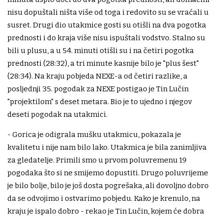
nisu dopuštali ništa više od toga i redovito su se vraćali u
susret. Drugi dio utakmice gosti su otišli na dva pogotka
prednosti i do kraja više nisu ispuštali vodstvo. Stalno su
bili u plusu, a u 54. minuti otišli su i na četiri pogotka
prednosti (28:32), a tri minute kasnije bilo je "plus šest"
(28:34). Na kraju pobjeda NEXE-a od četiri razlike, a
posljednji 35. pogodak za NEXE postigao je Tin Lučin
"projektilom" s deset metara. Bio je to ujedno i njegov
deseti pogodak na utakmici.
- Gorica je odigrala mušku utakmicu, pokazala je
kvalitetu i nije nam bilo lako. Utakmica je bila zanimljiva
za gledatelje. Primili smo u prvom poluvremenu 19
pogodaka što si ne smijemo dopustiti. Drugo poluvrijeme
je bilo bolje, bilo je još dosta pogrešaka, ali dovoljno dobro
da se odvojimo i ostvarimo pobjedu. Kako je krenulo, na
kraju je ispalo dobro - rekao je Tin Lučin, kojem će dobra