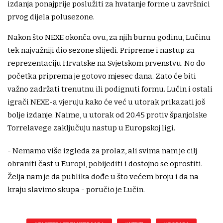
izdanja ponajprije poslužiti za hvatanje forme u završnici
prvog dijela polusezone.
Nakon što NEXE okonča ovu, za njih burnu godinu, Lučinu
tek najvažniji dio sezone slijedi. Pripreme i nastup za
reprezentaciju Hrvatske na Svjetskom prvenstvu. No do
početka priprema je gotovo mjesec dana. Zato će biti
važno zadržati trenutnu ili podignuti formu. Lučin i ostali
igrači NEXE-a vjeruju kako će već u utorak prikazati još
bolje izdanje. Naime, u utorak od 20.45 protiv španjolske
Torrelavege zaključuju nastup u Europskoj ligi.
- Nemamo više izgleda za prolaz, ali svima nam je cilj
obraniti čast u Europi, pobijediti i dostojno se oprostiti.
Želja nam je da publika dođe u što većem broju i da na
kraju slavimo skupa - poručio je Lučin.