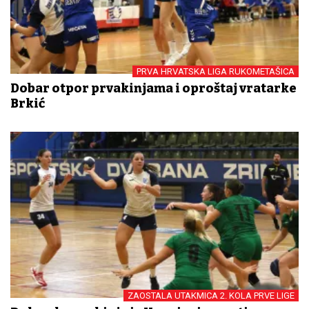
PRVA HRVATSKA LIGA RUKOMETAŠICA
Dobar otpor prvakinjama i oproštaj vratarke
Brkić
ZAOSTALA UTAKMICA 2. KOLA PRVE LIGE