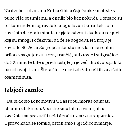
Na dvoboj u dvoranu Kutija šibica Osječanke su otišle s
puno više optimizma, a on nije bio bez pokrića. Domaće su
teškom mukom opravdale ulogu favoritkinja, tek su u
završnih desetak minuta uspjele odvesti dvoboj u rasplet
koji su mnogi i očekivali da će se dogoditi. Na kraju je
završilo 30:26 za Zagrepčanke, što možda i nije realan
prikaz snaga, jer su Hren, Frančić, Bulatović i suigračice
do 52. minute bile u prednosti, koja je veći dio dvoboja bila
na njihovoj strani. Šteta što se nije izdržalo još tih završnih
osam minuta.
Izbjeći zamke
- Da bi dobio Lokomotivu u Zagrebu, moraš odigrati
idealnu utakmicu. Veći dio smo bili na visini, ali u
završnici su presudili neki detalji na stranu suparnica.
Upravo kada se lomilo, ostali smo s igračicom manje,