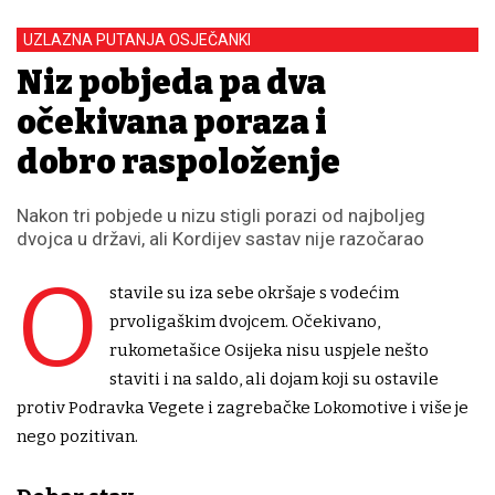
UZLAZNA PUTANJA OSJEČANKI
Niz pobjeda pa dva
očekivana poraza i
dobro raspoloženje
Nakon tri pobjede u nizu stigli porazi od najboljeg
dvojca u državi, ali Kordijev sastav nije razočarao
O
stavile su iza sebe okršaje s vodećim
prvoligaškim dvojcem. Očekivano,
rukometašice Osijeka nisu uspjele nešto
staviti i na saldo, ali dojam koji su ostavile
protiv Podravka Vegete i zagrebačke Lokomotive i više je
nego pozitivan.