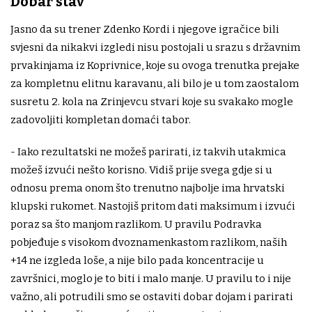
Dobar stav
Jasno da su trener Zdenko Kordi i njegove igračice bili
svjesni da nikakvi izgledi nisu postojali u srazu s državnim
prvakinjama iz Koprivnice, koje su ovoga trenutka prejake
za kompletnu elitnu karavanu, ali bilo je u tom zaostalom
susretu 2. kola na Zrinjevcu stvari koje su svakako mogle
zadovoljiti kompletan domaći tabor.
- Iako rezultatski ne možeš parirati, iz takvih utakmica
možeš izvući nešto korisno. Vidiš prije svega gdje si u
odnosu prema onom što trenutno najbolje ima hrvatski
klupski rukomet. Nastojiš pritom dati maksimum i izvući
poraz sa što manjom razlikom. U pravilu Podravka
pobjeđuje s visokom dvoznamenkastom razlikom, naših
+14 ne izgleda loše, a nije bilo pada koncentracije u
završnici, moglo je to biti i malo manje. U pravilu to i nije
važno, ali potrudili smo se ostaviti dobar dojam i parirati