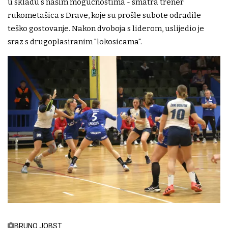
u skladu s našim mogućnostima - smatra trener
rukometašica s Drave, koje su prošle subote odradile
teško gostovanje. Nakon dvoboja s liderom, uslijedio je
sraz s drugoplasiranim "lokosicama".
BRUNO JOBST