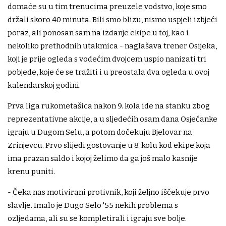
domaće su u tim trenucima preuzele vodstvo, koje smo
držali skoro 40 minuta. Bili smo blizu, nismo uspjeli izbjeći
poraz, ali ponosan sam na izdanje ekipe u toj, kao i
nekoliko prethodnih utakmica - naglašava trener Osijeka,
koji je prije ogleda s vodećim dvojcem uspio nanizati tri
pobjede, koje će se tražiti i u preostala dva ogleda u ovoj
kalendarskoj godini.
Prva liga rukometašica nakon 9. kola ide na stanku zbog
reprezentativne akcije, a u sljedećih osam dana Osječanke
igraju u Dugom Selu, a potom dočekuju Bjelovar na
Zrinjevcu. Prvo slijedi gostovanje u 8. kolu kod ekipe koja
ima prazan saldo i kojoj želimo da ga još malo kasnije
krenu puniti.
- Čeka nas motivirani protivnik, koji željno iščekuje prvo
slavlje. Imalo je Dugo Selo '55 nekih problema s
ozljedama, ali su se kompletirali i igraju sve bolje.