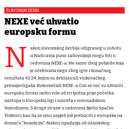
SLAVONSKI DERBI
NEXE već uhvatio
europsku formu
N
akon slavonskog derbija odigranog u subotu
u Našicama puno zadovoljniji mogu biti u
redovima NEXE-a. Ne samo zbog pobjede koja
je očekivana nego zbog igre i konačnog
rezultata 42:24, kojim su deklasirali vinkovačkog
premijerligaša. Rukometaši NEXE-a čini se već su uhvatili
europsku formu nešto više od tri tjedna prije početka
nastupa u Europskoj ligi i susreta s novosadskom
Vojvodinom. S druge strane u redovima Bjelin Spačve
Vinkovci kao da se nisu uspjeli još prebaciti s europske na
domaću "konekciju". Nakon ispadanja od islandskog