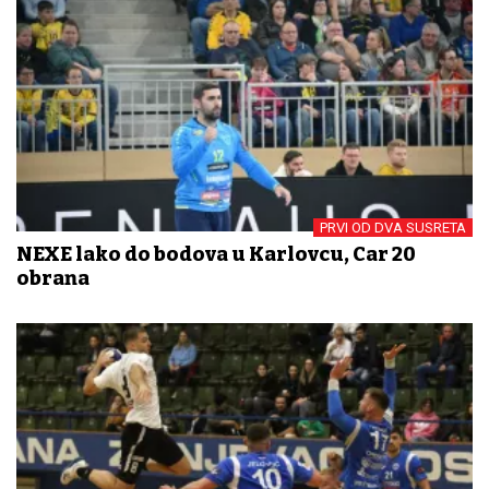
PRVI OD DVA SUSRETA
NEXE lako do bodova u Karlovcu, Car 20
obrana