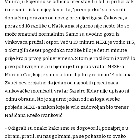
Valura, u kojem su se odlično predstavili i bili u prilici čak
iznenaditi iskusnijeg favorita, "premijerku" su otvorili
domaćim porazom od novog premijerligaša Čakovca, a
poraz od 18 razlike u Našicama sigurno nije nešto što se
može smatrati normalnim. Samo su uvodno gosti iz
Vinkovaca pružali otpor. Već u 13. minuti NEXE je vodio 11:5,
a okruglih deset pogodaka razlike bilo je četiri minute
prije kraja prvog poluvremena. S tom je razlikom i završilo
prvo poluvrijeme, a u njemu je briljirao vratar NEXE-a
Moreno Car, koji je samo u tom dijelu igre imao 14 obrana.
Zvuči nevjerojatno da jedan od najboljih pojedinaca
vinkovačke momčadi, vratar Sandro Kolar nije upisao ni
jednu obranu, što je sigurno jedan od razloga visoke
pobjede NEXE-a nakon koje je vrlo zadovoljan bio trener
Našičana Krešo Ivanković.
- Odigrali su onako kako smo se dogovorili, ponajprije u
obrani, pratili su nas golmani, pa se pokazalo to ovako