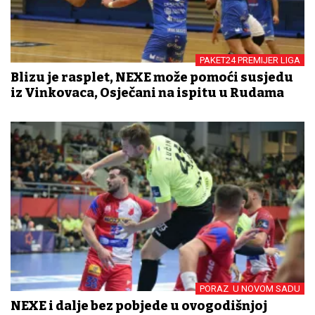
PAKET24 PREMIJER LIGA
Blizu je rasplet, NEXE može pomoći susjedu
iz Vinkovaca, Osječani na ispitu u Rudama
PORAZ U NOVOM SADU
NEXE i dalje bez pobjede u ovogodišnjoj