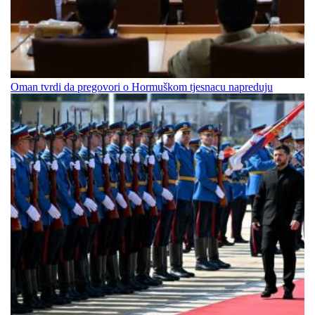
Oman tvrdi da pregovori o Hormuškom tjesnacu napreduju