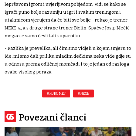
lepršavom igrom i uvjerljivom pobjedom. Vidi se kako se
igrači puno bolje razumiju u igri i svakim treningom i
utakmicom vjerujem da će biti sve bolje - rekao je trener
NEXE-a, a s druge strane trener Bjelin-Spačve Josip Mečić
mogao je samo čestitati suparniku.
- Razlika je prevelika, ali čim smo vidjeli u kojem smjeru to
ide, mi smo dali priliku mlađim dečkima neka vide gdje su
u odnosu prema odličnoj momčadi i to je jedan od razloga
ovako visokog poraza.
#RUKOMET
#NEXE
Povezani članci