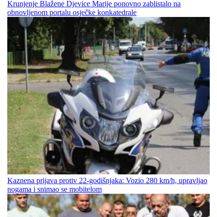
Krunjenje Blažene Djevice Marije ponovno zablistalo na
obnovljenom portalu osječke konkatedrale
Kaznena prijava protiv 22-godišnjaka: Vozio 280 km/h, upravljao
nogama i snimao se mobitelom