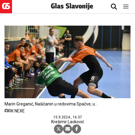
Marin Greganić, Našičanin u redovima Spačve, u
borbi s Juretom Dolenecom slovenskim
RK NEXE
reprezentativcem u redovima NEXE-a
15.9.2024., 16:37
Krešimir Lacković