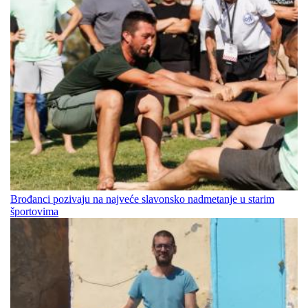
Brođanci pozivaju na najveće slavonsko nadmetanje u starim
športovima