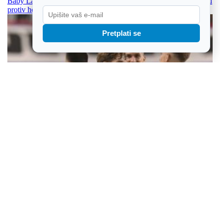
Baby Lasagna pretvorio iskustvo online napada u borbenu pjesmu
protiv hejtera
Pretplati se
Hajduk prekinuo šest godina čekanja: Petarda u Vilniusu za miran
uzvrat