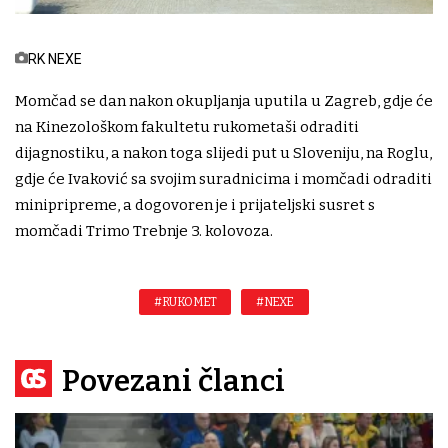
RK NEXE
Momčad se dan nakon okupljanja uputila u Zagreb, gdje će
na Kinezološkom fakultetu rukometaši odraditi
dijagnostiku, a nakon toga slijedi put u Sloveniju, na Roglu,
gdje će Ivaković sa svojim suradnicima i momčadi odraditi
minipripreme, a dogovoren je i prijateljski susret s
momčadi Trimo Trebnje 3. kolovoza.
#RUKOMET
#NEXE
Povezani članci