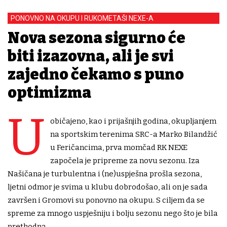
PONOVNO NA OKUPU I RUKOMETAŠI NEXE-A
Nova sezona sigurno će
biti izazovna, ali je svi
zajedno čekamo s puno
optimizma
U
običajeno, kao i prijašnjih godina, okupljanjem
na sportskim terenima SRC-a Marko Bilandžić
u Feričancima, prva momčad RK NEXE
započela je pripreme za novu sezonu. Iza
Našičana je turbulentna i (ne)uspješna prošla sezona,
ljetni odmor je svima u klubu dobrodošao, ali on je sada
završen i Gromovi su ponovno na okupu. S ciljem da se
spreme za mnogo uspješniju i bolju sezonu nego što je bila
prethodna.