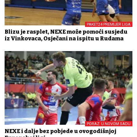
PAKET24 PREMIJER LIGA
Blizu je rasplet, NEXE može pomoći susjedu
iz Vinkovaca, Osječani na ispitu u Rudama
PORAZ U NOVOM SADU
NEXE i dalje bez pobjede u ovogodišnjoj