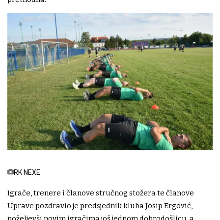
RK NEXE
Igrače, trenere i članove stručnog stožera te članove
Uprave pozdravio je predsjednik kluba Josip Ergović,
poželjevši novim igračima još jednom dobrodošlicu, a