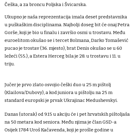
Češka, a za broncu Poljska i Švicarska.
Ukupno je naša reprezentacija imala deset predstavnika
u puškaškim disciplinama. Najbolji doseg bit će onaj Petra
Gorše, koji je bio u finalu i završio osmi u trostavu. Među
euroelitom okušao se i tercet Bolmana, Darko Tomašević
pucao je trostav (36. mjesto), brat Denis okušao se u 60
ležeći (55.), a Estera Herceg bila je 28. u trostavu i 11. u
triju.
Jučer je prvo zlato osvojio češki duo u 25 m pištolj
(Klailova/Dubovy), a kod juniora u pištolju na 25 m
standard europski je prvak Ukrajinac Medushevskyi.
Danas (utorak) od 9.15 u akciju će i pet hrvatskih pištoljaša
na 50 metara kod seniora. Među njima je član GSD-a
Osijek 1784 Uroš Kačavenda, koji je prošle godine u