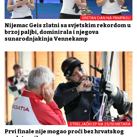
SRETAN DAN NA PAMPASU
Nijemac Geis zlatni sa svjetskim rekordom u
brzoj paljbi, dominirala i njegova
sunarodnjakinja Vennekamp
STRELJAČKI EP NA 25/50 METARA
Prvi finale nije mogao proći bez hrvatskog