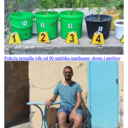
Policija pronašla više od 90 stabljika marihuane, drogu i streljivo