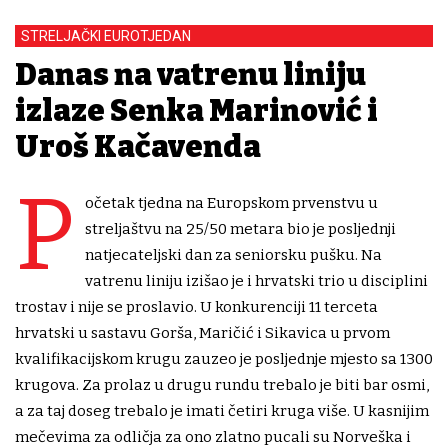
STRELJAČKI EUROTJEDAN
Danas na vatrenu liniju
izlaze Senka Marinović i
Uroš Kačavenda
P
očetak tjedna na Europskom prvenstvu u
streljaštvu na 25/50 metara bio je posljednji
natjecateljski dan za seniorsku pušku. Na
vatrenu liniju izišao je i hrvatski trio u disciplini
trostav i nije se proslavio. U konkurenciji 11 terceta
hrvatski u sastavu Gorša, Maričić i Sikavica u prvom
kvalifikacijskom krugu zauzeo je posljednje mjesto sa 1300
krugova. Za prolaz u drugu rundu trebalo je biti bar osmi,
a za taj doseg trebalo je imati četiri kruga više. U kasnijim
mečevima za odličja za ono zlatno pucali su Norveška i