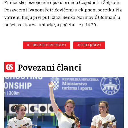
Francuskoj osvojio europsku broncu (zajedno sa Željkom
Posavcem i Ivanom Petričevićem) u ekipnom poretku. Na
vatrenu liniju prvi put izlazi Senka Marinović (Bolman) u
pušci trostav za juniorke, a početak je u 14.30.
#EUROPSKO PRVENSTVO
#STRELJAŠTVO
Povezani članci