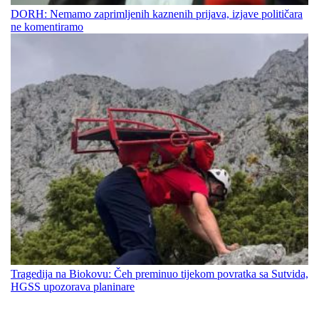
DORH: Nemamo zaprimljenih kaznenih prijava, izjave političara
ne komentiramo
Tragedija na Biokovu: Čeh preminuo tijekom povratka sa Sutvida,
HGSS upozorava planinare