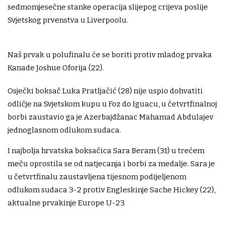
sedmomjesečne stanke operacija slijepog crijeva poslije
Svjetskog prvenstva u Liverpoolu.
Naš prvak u polufinalu će se boriti protiv mladog prvaka
Kanade Joshue Oforija (22).
Osječki boksač Luka Pratljačić (28) nije uspio dohvatiti
odličje na Svjetskom kupu u Foz do Iguacu, u četvrtfinalnoj
borbi zaustavio ga je Azerbajdžanac Mahamad Abdulajev
jednoglasnom odlukom sudaca.
I najbolja hrvatska boksačica Sara Beram (31) u trećem
meču oprostila se od natjecanja i borbi za medalje. Sara je
u četvrtfinalu zaustavljena tijesnom podijeljenom
odlukom sudaca 3-2 protiv Engleskinje Sache Hickey (22),
aktualne prvakinje Europe U-23.