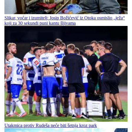
Slikar, voćar i izumitelj: Josip Božićević iz Otoka osmislio „ježa“
koji za 30 sekundi puni kantu šljivama
Utakmica protiv Rudeša neće biti šetnja kroz park