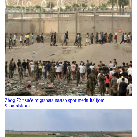
Zbog 72 tisuće migranata nastao spor među Italijom i
Španjolskom