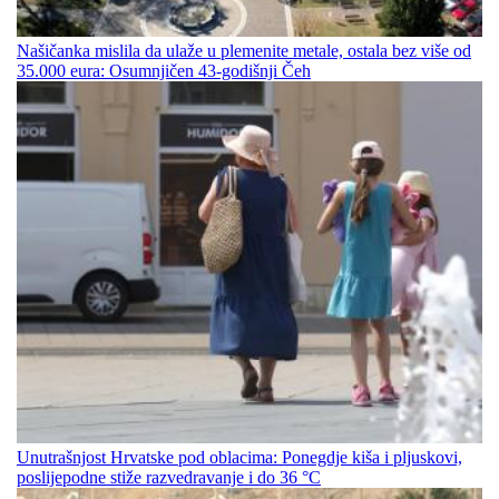
Našičanka mislila da ulaže u plemenite metale, ostala bez više od
35.000 eura: Osumnjičen 43-godišnji Čeh
Unutrašnjost Hrvatske pod oblacima: Ponegdje kiša i pljuskovi,
poslijepodne stiže razvedravanje i do 36 °C