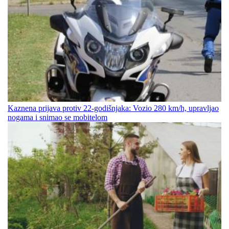
Kaznena prijava protiv 22-godišnjaka: Vozio 280 km/h, upravljao
nogama i snimao se mobitelom