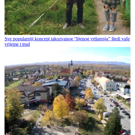
Sve popularniji koncept takozvanog “lijenog vrtlarenja” štedi vaše
vrijeme i trud