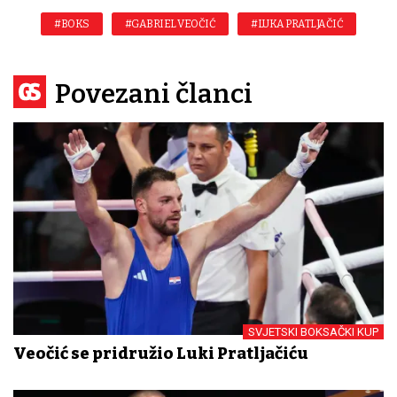
#BOKS
#GABRIEL VEOČIĆ
#LUKA PRATLJAČIĆ
Povezani članci
SVJETSKI BOKSAČKI KUP
Veočić se pridružio Luki Pratljačiću