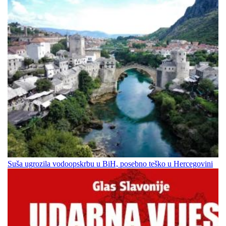
Suša ugrozila vodoopskrbu u BiH, posebno teško u Hercegovini