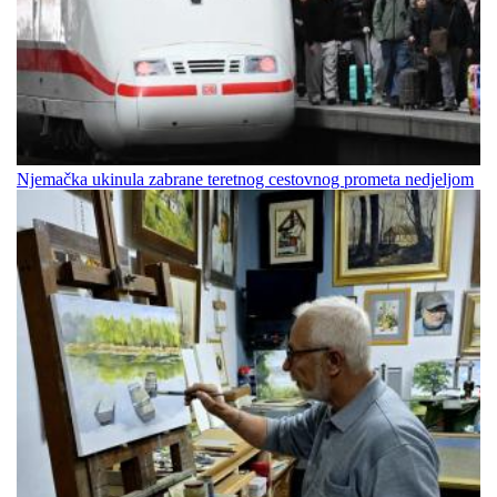
Njemačka ukinula zabrane teretnog cestovnog prometa nedjeljom