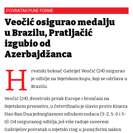
POVRATAK PUNE FORME
Veočić osigurao medalju
u Brazilu, Pratljačić
izgubio od
Azerbajdžanca
H
rvatski boksač Gabrijel Veočić (24) osigurao
je odličje na Svjetskom kupu, koji se održava u
Brazilu.
Veočić (24), dvostruki prvak Europe i brončani na
Svjetskom prvenstvu, u četvrtfinalu je slavio protiv Kineza
Hao Ran Dua jednoglasnom odlukom sudaca (3-2, 5-0 i 5-
0). Od osiguranog odličja, još više raduje suvereni
Gabrijelov povratak u svjetski ring u punoj formi nakon