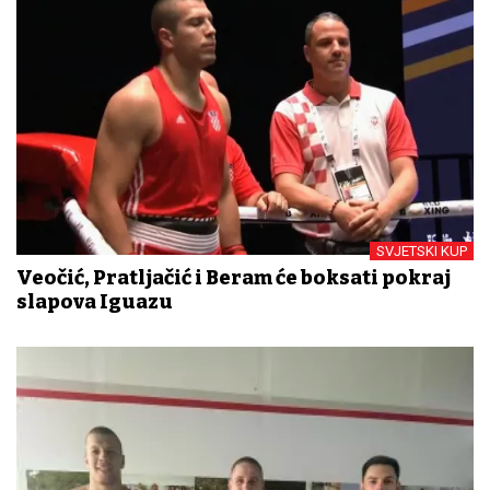
SVJETSKI KUP
Veočić, Pratljačić i Beram će boksati pokraj
slapova Iguazu