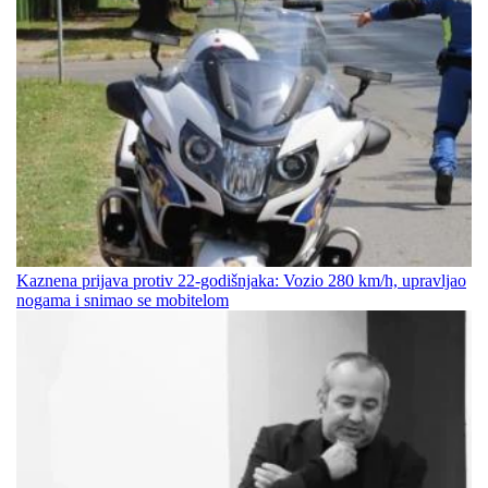
Kaznena prijava protiv 22-godišnjaka: Vozio 280 km/h, upravljao
nogama i snimao se mobitelom