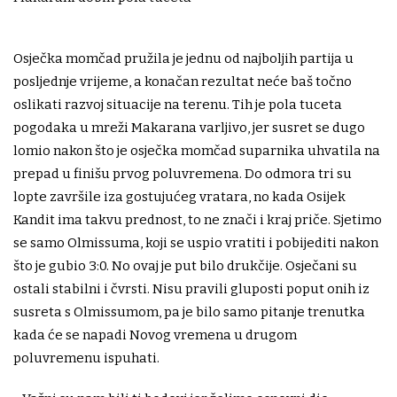
Osječka momčad pružila je jednu od najboljih partija u
posljednje vrijeme, a konačan rezultat neće baš točno
oslikati razvoj situacije na terenu. Tih je pola tuceta
pogodaka u mreži Makarana varljivo, jer susret se dugo
lomio nakon što je osječka momčad suparnika uhvatila na
prepad u finišu prvog poluvremena. Do odmora tri su
lopte završile iza gostujućeg vratara, no kada Osijek
Kandit ima takvu prednost, to ne znači i kraj priče. Sjetimo
se samo Olmissuma, koji se uspio vratiti i pobijediti nakon
što je gubio 3:0. No ovaj je put bilo drukčije. Osječani su
ostali stabilni i čvrsti. Nisu pravili gluposti poput onih iz
susreta s Olmissumom, pa je bilo samo pitanje trenutka
kada će se napadi Novog vremena u drugom
poluvremenu ispuhati.