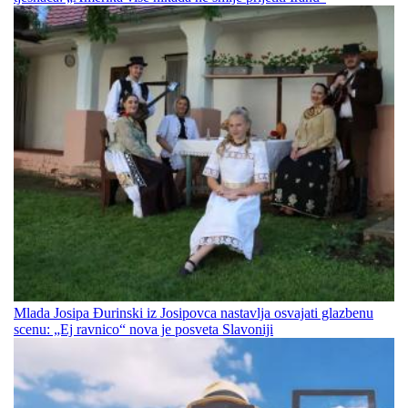
Mlada Josipa Đurinski iz Josipovca nastavlja osvajati glazbenu
scenu: „Ej ravnico“ nova je posveta Slavoniji