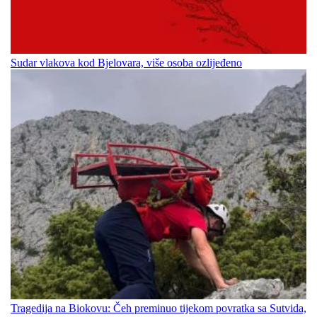
Sudar vlakova kod Bjelovara, više osoba ozlijeđeno
Tragedija na Biokovu: Čeh preminuo tijekom povratka sa Sutvida,