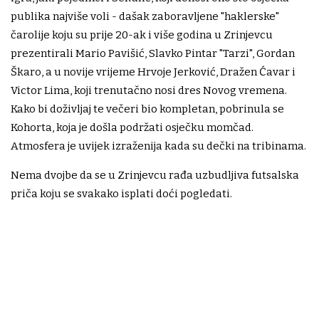
publika najviše voli - dašak zaboravljene "haklerske"
čarolije koju su prije 20-ak i više godina u Zrinjevcu
prezentirali Mario Pavišić, Slavko Pintar "Tarzi", Gordan
Škaro, a u novije vrijeme Hrvoje Jerković, Dražen Ćavar i
Victor Lima, koji trenutačno nosi dres Novog vremena.
Kako bi doživljaj te večeri bio kompletan, pobrinula se
Kohorta, koja je došla podržati osječku momčad.
Atmosfera je uvijek izraženija kada su dečki na tribinama.
Nema dvojbe da se u Zrinjevcu rađa uzbudljiva futsalska
priča koju se svakako isplati doći pogledati.