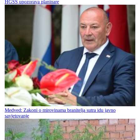
HGSS upozorava planinare
Medved: Zakoni o mirovinama branitelja sutra idu javno
savjetovanje