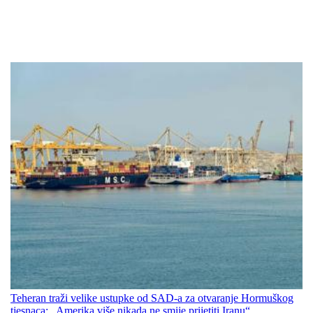
Teheran traži velike ustupke od SAD-a za otvaranje Hormuškog
tjesnaca: „Amerika više nikada ne smije prijetiti Iranu“