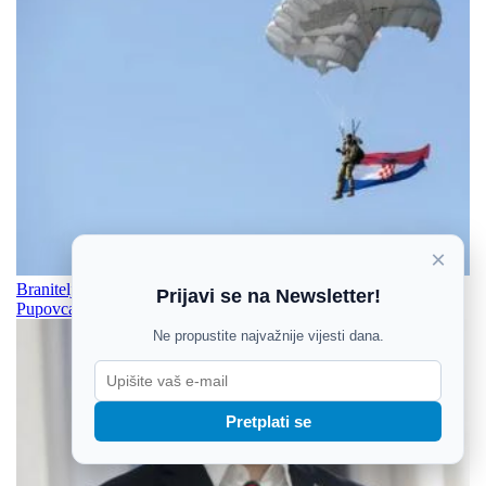
×
Branitelji Zajedno podržali ministra Medveda, a osudili izjave
Prijavi se na Newsletter!
Pupovca
Ne propustite najvažnije vijesti dana.
Pretplati se