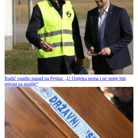
Radić osudio napad na Pejina: „U Osijeku nema i ne smije biti
mjesta za nasilje“