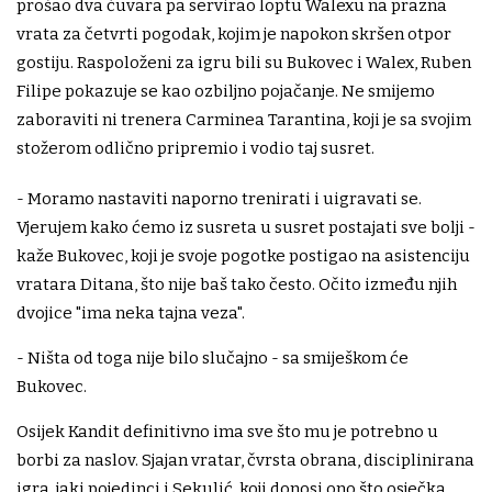
prošao dva čuvara pa servirao loptu Walexu na prazna
vrata za četvrti pogodak, kojim je napokon skršen otpor
gostiju. Raspoloženi za igru bili su Bukovec i Walex, Ruben
Filipe pokazuje se kao ozbiljno pojačanje. Ne smijemo
zaboraviti ni trenera Carminea Tarantina, koji je sa svojim
stožerom odlično pripremio i vodio taj susret.
- Moramo nastaviti naporno trenirati i uigravati se.
Vjerujem kako ćemo iz susreta u susret postajati sve bolji -
kaže Bukovec, koji je svoje pogotke postigao na asistenciju
vratara Ditana, što nije baš tako često. Očito između njih
dvojice "ima neka tajna veza".
- Ništa od toga nije bilo slučajno - sa smiješkom će
Bukovec.
Osijek Kandit definitivno ima sve što mu je potrebno u
borbi za naslov. Sjajan vratar, čvrsta obrana, disciplinirana
igra, jaki pojedinci i Sekulić, koji donosi ono što osječka