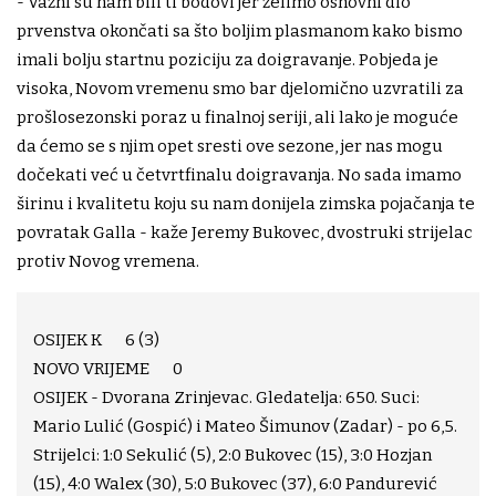
- Važni su nam bili ti bodovi jer želimo osnovni dio
prvenstva okončati sa što boljim plasmanom kako bismo
imali bolju startnu poziciju za doigravanje. Pobjeda je
visoka, Novom vremenu smo bar djelomično uzvratili za
prošlosezonski poraz u finalnoj seriji, ali lako je moguće
da ćemo se s njim opet sresti ove sezone, jer nas mogu
dočekati već u četvrtfinalu doigravanja. No sada imamo
širinu i kvalitetu koju su nam donijela zimska pojačanja te
povratak Galla - kaže Jeremy Bukovec, dvostruki strijelac
protiv Novog vremena.
OSIJEK K 6 (3)
NOVO VRIJEME 0
OSIJEK - Dvorana Zrinjevac. Gledatelja: 650. Suci:
Mario Lulić (Gospić) i Mateo Šimunov (Zadar) - po 6,5.
Strijelci: 1:0 Sekulić (5), 2:0 Bukovec (15), 3:0 Hozjan
(15), 4:0 Walex (30), 5:0 Bukovec (37), 6:0 Pandurević