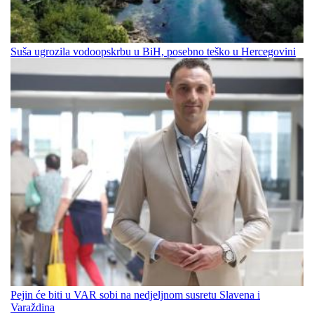
Suša ugrozila vodoopskrbu u BiH, posebno teško u Hercegovini
Pejin će biti u VAR sobi na nedjeljnom susretu Slavena i
Varaždina