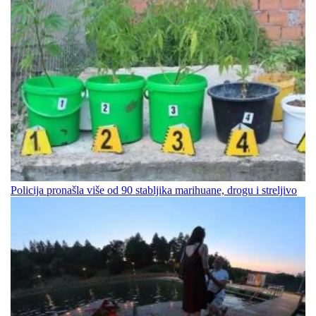
Policija pronašla više od 90 stabljika marihuane, drogu i streljivo