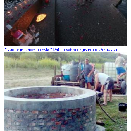
Yvonne je Danielu rekla “Da!” u suton na jezeru u Orahovici