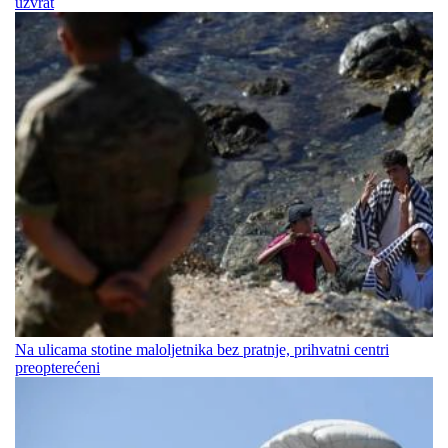
uzvrat
Na ulicama stotine maloljetnika bez pratnje, prihvatni centri
preopterećeni