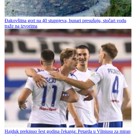
Đakovština gori na 40 stupnjeva, bunari presušuju, stočari vodu
traže na izvorima
Hajduk prekinuo šest godina čekanja: Petarda u Vilniusu za miran