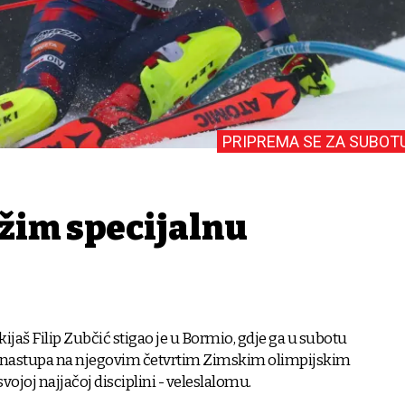
PRIPREMA SE ZA SUBOT
ažim specijalnu
skijaš Filip Zubčić stigao je u Bormio, gdje ga u subotu
a nastupa na njegovim četvrtim Zimskim olimpijskim
vojoj najjačoj disciplini - veleslalomu.