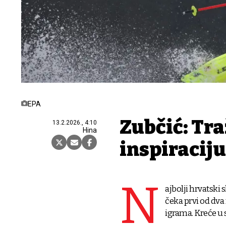
EPA
Zubčić: Tr
13.2.2026., 4:10
Hina
inspiraciju
N
ajbolji hrvatski 
čeka prvi od dv
igrama. Kreće u s