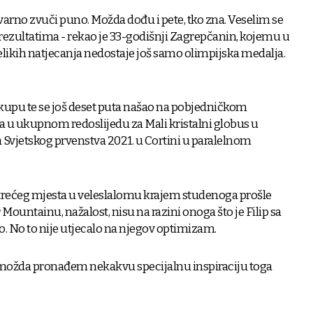
tvarno zvuči puno. Možda dođu i pete, tko zna. Veselim se
ezultatima - rekao je 33-godišnji Zagrepčanin, kojemu u
s velikih natjecanja nedostaje još samo olimpijska medalja.
kupu te se još deset puta našao na pobjedničkom
ta u ukupnom redoslijedu za Mali kristalni globus u
a Svjetskog prvenstva 2021. u Cortini u paralelnom
 trećeg mjesta u veleslalomu krajem studenoga prošle
untainu, nažalost, nisu na razini onoga što je Filip sa
o. No to nije utjecalo na njegov optimizam.
e, možda pronađem nekakvu specijalnu inspiraciju toga