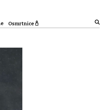
ne
Osmrtnice