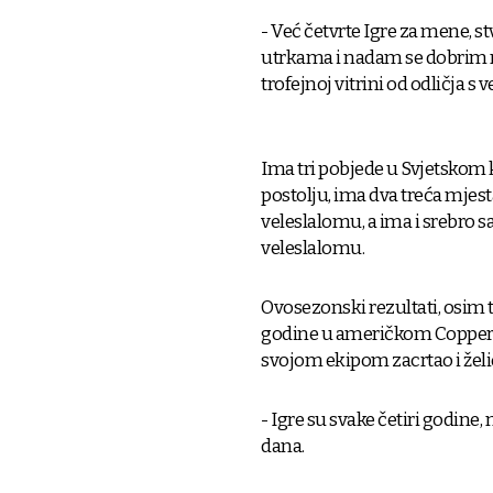
- Već četvrte Igre za mene, s
utrkama i nadam se dobrim r
trofejnoj vitrini od odličja 
Ima tri pobjede u Svjetskom 
postolju, ima dva treća mjes
veleslalomu, a ima i srebro s
veleslalomu.
Ovosezonski rezultati, osim
godine u američkom Copper Mo
svojom ekipom zacrtao i želi
- Igre su svake četiri godin
dana.