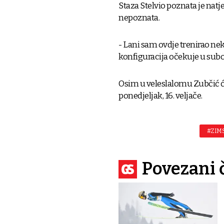
Staza Stelvio poznata je natje
nepoznata.
- Lani sam ovdje trenirao n
konfiguracija očekuje u subo
Osim u veleslalomu Zubčić će
ponedjeljak, 16. veljače.
#ZIMS
Povezani 