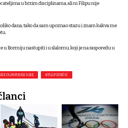
cateljima u brzim disciplinama, ali ni Filipu nije
ekoliko dana, tako da sam upoznao stazu i znam kakva me
tu.
 u Bormiju nastupiti i u slalomu, koji je na rasporedu u
KE OLIMPIJSKE IGRE
#FILIP ZUBČIĆ
članci