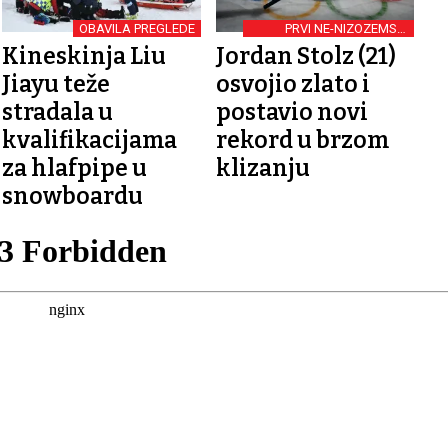
OBAVILA PREGLEDE
PRVI NE-NIZOZEMSKI
PRVAK
Kineskinja Liu
Jordan Stolz (21)
Jiayu teže
osvojio zlato i
stradala u
postavio novi
kvalifikacijama
rekord u brzom
za hlafpipe u
klizanju
snowboardu