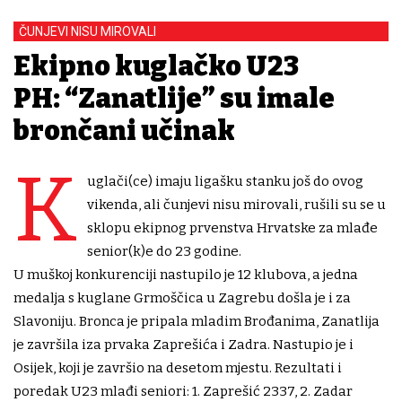
ČUNJEVI NISU MIROVALI
Ekipno kuglačko U23
PH: “Zanatlije” su imale
brončani učinak
K
uglači(ce) imaju ligašku stanku još do ovog
vikenda, ali čunjevi nisu mirovali, rušili su se u
sklopu ekipnog prvenstva Hrvatske za mlađe
senior(k)e do 23 godine.
U muškoj konkurenciji nastupilo je 12 klubova, a jedna
medalja s kuglane Grmoščica u Zagrebu došla je i za
Slavoniju. Bronca je pripala mladim Brođanima, Zanatlija
je završila iza prvaka Zaprešića i Zadra. Nastupio je i
Osijek, koji je završio na desetom mjestu. Rezultati i
poredak U23 mlađi seniori: 1. Zaprešić 2337, 2. Zadar