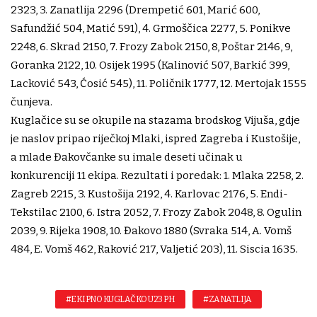
2323, 3. Zanatlija 2296 (Drempetić 601, Marić 600,
Safundžić 504, Matić 591), 4. Grmoščica 2277, 5. Ponikve
2248, 6. Skrad 2150, 7. Frozy Zabok 2150, 8, Poštar 2146, 9,
Goranka 2122, 10. Osijek 1995 (Kalinović 507, Barkić 399,
Lacković 543, Ćosić 545), 11. Poličnik 1777, 12. Mertojak 1555
čunjeva.
Kuglačice su se okupile na stazama brodskog Vijuša, gdje
je naslov pripao riječkoj Mlaki, ispred Zagreba i Kustošije,
a mlade Đakovčanke su imale deseti učinak u
konkurenciji 11 ekipa. Rezultati i poredak: 1. Mlaka 2258, 2.
Zagreb 2215, 3. Kustošija 2192, 4. Karlovac 2176, 5. Endi-
Tekstilac 2100, 6. Istra 2052, 7. Frozy Zabok 2048, 8. Ogulin
2039, 9. Rijeka 1908, 10. Đakovo 1880 (Svraka 514, A. Vomš
484, E. Vomš 462, Raković 217, Valjetić 203), 11. Siscia 1635.
#EKIPNO KUGLAČKO U23 PH
#ZANATLIJA