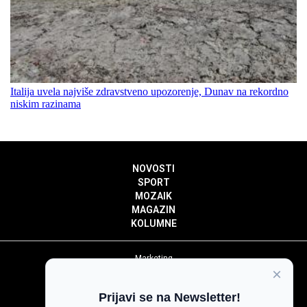
Italija uvela najviše zdravstveno upozorenje, Dunav na rekordno
niskim razinama
NOVOSTI
SPORT
MOZAIK
MAGAZIN
KOLUMNE
Marketing
×
Politika privatnosti
Politika kolačića
Prijavi se na Newsletter!
Impressum