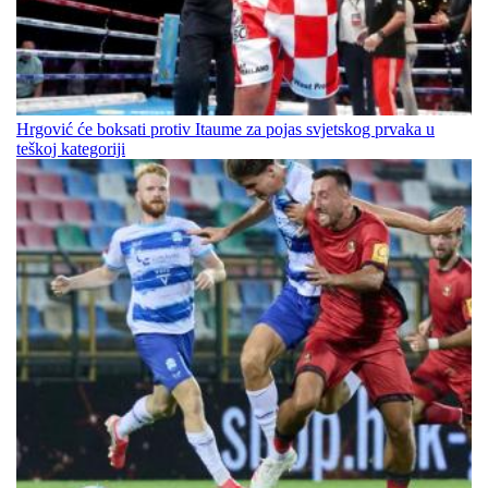
Hrgović će boksati protiv Itaume za pojas svjetskog prvaka u
teškoj kategoriji