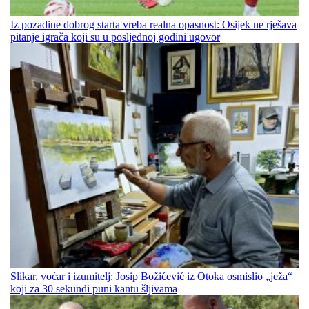
Iz pozadine dobrog starta vreba realna opasnost: Osijek ne rješava
pitanje igrača koji su u posljednoj godini ugovor
Slikar, voćar i izumitelj: Josip Božićević iz Otoka osmislio „ježa“
koji za 30 sekundi puni kantu šljivama