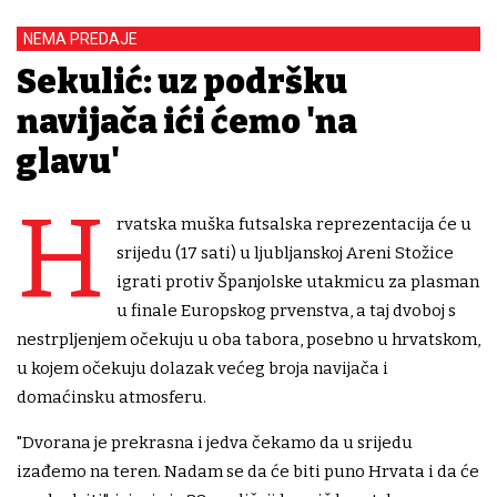
NEMA PREDAJE
Sekulić: uz podršku
navijača ići ćemo 'na
glavu'
H
rvatska muška futsalska reprezentacija će u
srijedu (17 sati) u ljubljanskoj Areni Stožice
igrati protiv Španjolske utakmicu za plasman
u finale Europskog prvenstva, a taj dvoboj s
nestrpljenjem očekuju u oba tabora, posebno u hrvatskom,
u kojem očekuju dolazak većeg broja navijača i
domaćinsku atmosferu.
"Dvorana je prekrasna i jedva čekamo da u srijedu
izađemo na teren. Nadam se da će biti puno Hrvata i da će