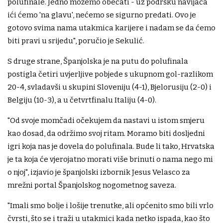
polufinale. Jedno možemo obećati - uz podršku navijača
ići ćemo 'na glavu', nećemo se sigurno predati. Ovo je
gotovo svima nama utakmica karijere i nadam se da ćemo
biti pravi u srijedu", poručio je Sekulić.
S druge strane, Španjolska je na putu do polufinala
postigla četiri uvjerljive pobjede s ukupnom gol-razlikom
20-4, svladavši u skupini Sloveniju (4-1), Bjelorusiju (2-0) i
Belgiju (10-3), a u četvrtfinalu Italiju (4-0).
"Od svoje momčadi očekujem da nastavi u istom smjeru
kao dosad, da održimo svoj ritam. Moramo biti dosljedni
igri koja nas je dovela do polufinala. Bude li tako, Hrvatska
je ta koja će vjerojatno morati više brinuti o nama nego mi
o njoj", izjavio je španjolski izbornik Jesus Velasco za
mrežni portal Španjolskog nogometnog saveza.
"Imali smo bolje i lošije trenutke, ali općenito smo bili vrlo
čvrsti, što se i traži u utakmici kada netko ispada, kao što