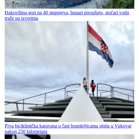
Đakovština gori na 40 stupnjeva, bunari presušuju, stočari vodu
traže na izvorima
Prva biciklistička karavana u čast braniteljicama stigla u Vukovar
nakon 250 kilometara