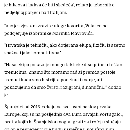
je bila ova i kakva će biti sljedeća", rekao je izbornik o
nedjeljnoj pobjedi nad Italijom.
Iako je svjestan izrazite uloge favorita, Velasco ne
podcjenjuje izabranike Marinka Mavrovića.
"Hrvatska je tehnički jako dotjerana ekipa, fizički izuzetno
snažna i jako kompetitivna."
"Naša ekipa pokazuje mnogo taktičke discipline u teškim
trenucima. Znamo što moramo raditi premda postoje
trenuci kada smo bistriji, a ponekad i manje, ali
pokazujemo da smo čvrsti, razigrani, dinamični...", dodao
je.
Španjolci od 2016. čekaju na svoj osmi naslov prvaka
Europe, koji su na posljednja dva Eura osvajali Portugalci,
protiv kojih bi Španjolska mogla igrati za trofej u slučaju
da obje reprezentacije budu uspješne u polufinalnim