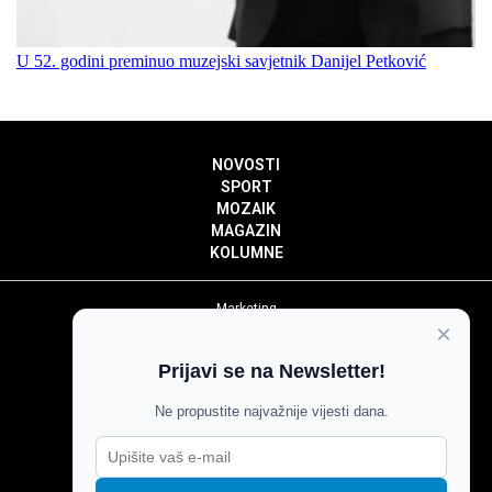
U 52. godini preminuo muzejski savjetnik Danijel Petković
NOVOSTI
SPORT
MOZAIK
MAGAZIN
KOLUMNE
Marketing
×
Politika privatnosti
Politika kolačića
Prijavi se na Newsletter!
Impressum
Pravila prenošenja sadržaja
Ne propustite najvažnije vijesti dana.
Pravila komentiranja
Agroglas