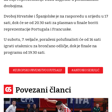
dvobojima.
Dvoboj Hrvatske i Španjolske je na rasporedu u srijedu u 17
sati, dok će se od 20.30 sati za plasman u finale boriti
reprezentacije Portugala i Francuske.
U subotu, 7. veljače, poraženi polufinalisti će od 16 sati
igrati utakmicu za brončano odličje, dok je finale na
programu od 19.30 sati.
#EUROPSKO PRVENSTVO U FUTSALU
#ANTONIO SEKULIĆ
Povezani članci