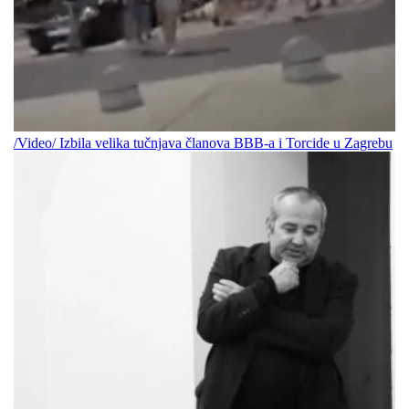
/Video/ Izbila velika tučnjava članova BBB-a i Torcide u Zagrebu