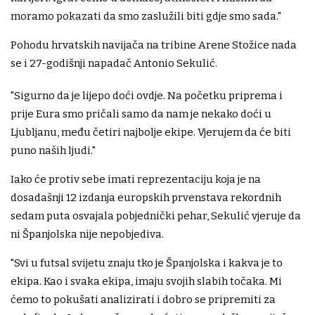
moramo pokazati da smo zaslužili biti gdje smo sada."
Pohodu hrvatskih navijača na tribine Arene Stožice nada
se i 27-godišnji napadač Antonio Sekulić.
"Sigurno da je lijepo doći ovdje. Na početku priprema i
prije Eura smo pričali samo da nam je nekako doći u
Ljubljanu, među četiri najbolje ekipe. Vjerujem da će biti
puno naših ljudi."
Iako će protiv sebe imati reprezentaciju koja je na
dosadašnji 12 izdanja europskih prvenstava rekordnih
sedam puta osvajala pobjednički pehar, Sekulić vjeruje da
ni Španjolska nije nepobjediva.
"Svi u futsal svijetu znaju tko je Španjolska i kakva je to
ekipa. Kao i svaka ekipa, imaju svojih slabih točaka. Mi
ćemo to pokušati analizirati i dobro se pripremiti za