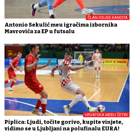
ČLAN OSIJEK KANDITA
Antonio Sekulić među igračima izbornika
Mavrovića za EP u futsalu
HRVATSKA MEĐU ČETIRI
Piplica: Ljudi, točite gorivo, kupite vinjete,
vidimo se u Ljubljani na polufinalu EURA!