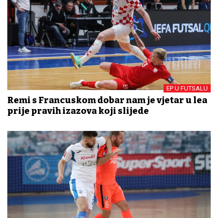
EP U FUTSALU
Remi s Francuskom dobar nam je vjetar u leđa
prije pravih izazova koji slijede